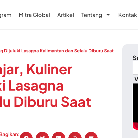
gram
Mitra Global
Artikel
Tentang
Kontak
ng Dijuluki Lasagna Kalimantan dan Selalu Diburu Saat
S
ar, Kuliner
V
ki Lasagna
lu Diburu Saat
Bagikan: