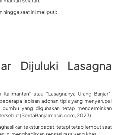
alimantan Selatan.
hingga saat ini meliputi:
r Dijuluki Lasagna
Kalimantan” atau “Lasagnanya Urang Banjar”.
 beberapa lapisan adonan tipis yang menyerupai
erta bumbu yang digunakan tetap mencerminkan
 tersebut (BeritaBanjarmasin.com, 2023).
hasilkan tekstur padat, tetapi tetap lembut saat
an ini menghadirkan sensasi rasa yang khas.