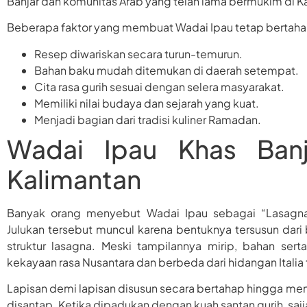
Banjar dan komunitas Arab yang telah lama bermukim di K
Beberapa faktor yang membuat Wadai Ipau tetap bertahan 
Resep diwariskan secara turun-temurun.
Bahan baku mudah ditemukan di daerah setempat.
Cita rasa gurih sesuai dengan selera masyarakat.
Memiliki nilai budaya dan sejarah yang kuat.
Menjadi bagian dari tradisi kuliner Ramadan.
Wadai Ipau Khas Banja
Kalimantan
Banyak orang menyebut Wadai Ipau sebagai “Lasagna 
Julukan tersebut muncul karena bentuknya tersusun dari
struktur lasagna. Meski tampilannya mirip, bahan s
kekayaan rasa Nusantara dan berbeda dari hidangan Italia
Lapisan demi lapisan disusun secara bertahap hingga meng
disantap. Ketika dipadukan dengan kuah santan gurih, saji