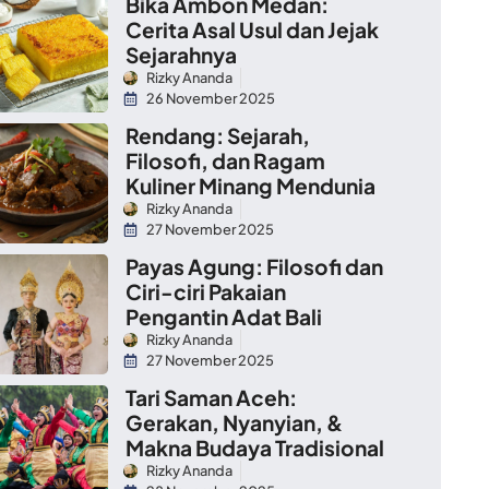
Bika Ambon Medan:
Cerita Asal Usul dan Jejak
Sejarahnya
Rizky Ananda
26 November 2025
Rendang: Sejarah,
Filosofi, dan Ragam
Kuliner Minang Mendunia
Rizky Ananda
27 November 2025
Payas Agung: Filosofi dan
Ciri-ciri Pakaian
Pengantin Adat Bali
Rizky Ananda
27 November 2025
Tari Saman Aceh:
Gerakan, Nyanyian, &
Makna Budaya Tradisional
Rizky Ananda