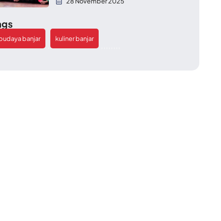
28 November 2025
ags
budaya banjar
kuliner banjar
,
,
,
,
,
,
,
,
,