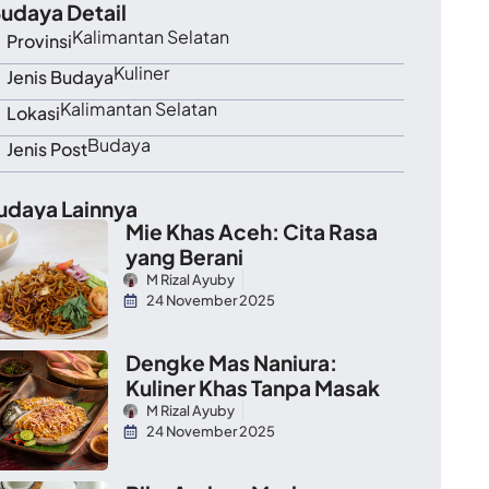
udaya Detail
Kalimantan Selatan
Provinsi
Kuliner
Jenis Budaya
Kalimantan Selatan
Lokasi
Budaya
Jenis Post
udaya Lainnya
Mie Khas Aceh: Cita Rasa
yang Berani
M Rizal Ayuby
24 November 2025
Dengke Mas Naniura:
Kuliner Khas Tanpa Masak
M Rizal Ayuby
24 November 2025