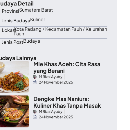
udaya Detail
Sumatera Barat
Provinsi
Kuliner
Jenis Budaya
Kota Padang / Kecamatan Pauh / Kelurahan
Lokasi
Pauh
Budaya
Jenis Post
udaya Lainnya
Mie Khas Aceh: Cita Rasa
yang Berani
M Rizal Ayuby
24 November 2025
Dengke Mas Naniura:
Kuliner Khas Tanpa Masak
M Rizal Ayuby
24 November 2025