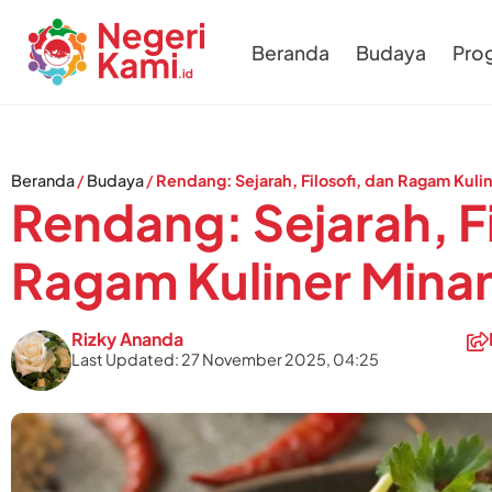
Beranda
Budaya
Pro
Beranda
/
Budaya
/
Rendang: Sejarah, Filosofi, dan Ragam Kul
Rendang: Sejarah, Fi
Ragam Kuliner Mina
Rizky Ananda
Last Updated: 27 November 2025, 04:25