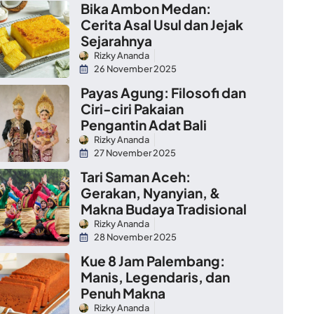
Bika Ambon Medan:
Cerita Asal Usul dan Jejak
Sejarahnya
Rizky Ananda
26 November 2025
Payas Agung: Filosofi dan
Ciri-ciri Pakaian
Pengantin Adat Bali
Rizky Ananda
27 November 2025
Tari Saman Aceh:
Gerakan, Nyanyian, &
Makna Budaya Tradisional
Rizky Ananda
28 November 2025
Kue 8 Jam Palembang:
Manis, Legendaris, dan
Penuh Makna
Rizky Ananda