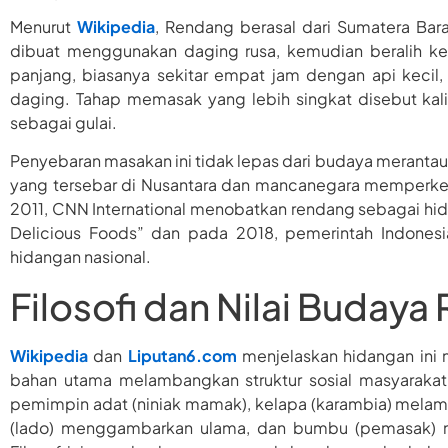
Menurut
Wikipedia
, Rendang berasal dari Sumatera Bar
dibuat menggunakan daging rusa, kemudian beralih k
panjang, biasanya sekitar empat jam dengan api kec
daging. Tahap memasak yang lebih singkat disebut kali
sebagai gulai.
Penyebaran masakan ini tidak lepas dari budaya merant
yang tersebar di Nusantara dan mancanegara memperkenal
2011, CNN International menobatkan rendang sebagai hid
Delicious Foods” dan pada 2018, pemerintah Indonesi
hidangan nasional.
Filosofi dan Nilai Buday
Wikipedia
dan
Liputan6.com
menjelaskan hidangan ini
bahan utama melambangkan struktur sosial masyarakat
pemimpin adat (niniak mamak), kelapa (karambia) melamb
(lado) menggambarkan ulama, dan bumbu (pemasak) m