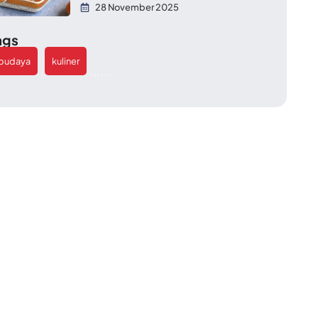
28 November 2025
ags
budaya
kuliner
,
,
,
,
,
,
,