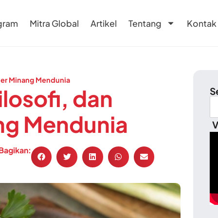
gram
Mitra Global
Artikel
Tentang
Kontak
iner Minang Mendunia
losofi, dan
S
ng Mendunia
V
Bagikan: