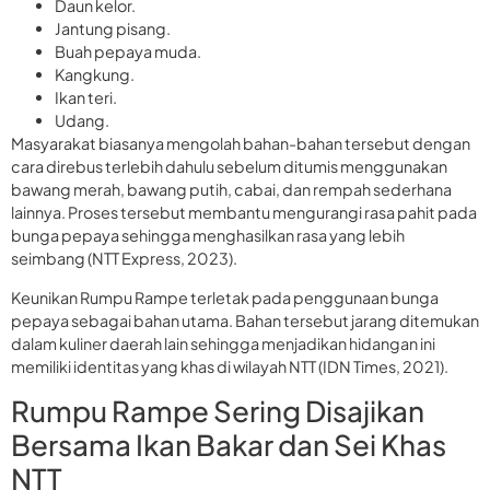
Daun kelor.
Jantung pisang.
Buah pepaya muda.
Kangkung.
Ikan teri.
Udang.
Masyarakat biasanya mengolah bahan-bahan tersebut dengan
cara direbus terlebih dahulu sebelum ditumis menggunakan
bawang merah, bawang putih, cabai, dan rempah sederhana
lainnya. Proses tersebut membantu mengurangi rasa pahit pada
bunga pepaya sehingga menghasilkan rasa yang lebih
seimbang (NTT Express, 2023).
Keunikan Rumpu Rampe terletak pada penggunaan bunga
pepaya sebagai bahan utama. Bahan tersebut jarang ditemukan
dalam kuliner daerah lain sehingga menjadikan hidangan ini
memiliki identitas yang khas di wilayah NTT (IDN Times, 2021).
Rumpu Rampe Sering Disajikan
Bersama Ikan Bakar dan Sei Khas
NTT