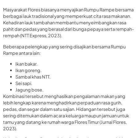
Masyarakat Flores biasanya menyajikan Rumpu Rampe bersama
berbagai lauk tradisional yang memperkuat cita rasa makanan.
Kehadiran lauk tambahan membantu menyeimbangkan rasa
pahit dan pedas yang berasal dari bunga pepaya serta rempah-
rempah (NTT Express, 2023).
Beberapa pelengkap yang sering disajikan bersama Rumpu
Rampe antara lain:
Ikan bakar.
Ikan goreng.
Sambal khas NTT.
Sei sapi.
Jagung bose.
Kombinasi tersebut menghasilkan pengalaman makan yang
lebih lengkap karena menghadirkan perpaduan rasa gurih,
pedas, dan segar dalam satu sajian. Hidangan tersebut juga
sering ditemukan dalam acara keluarga maupun jamuan untuk
tamu yang datang ke rumah warga Flores Timur (Jurnal Flores,
2023).