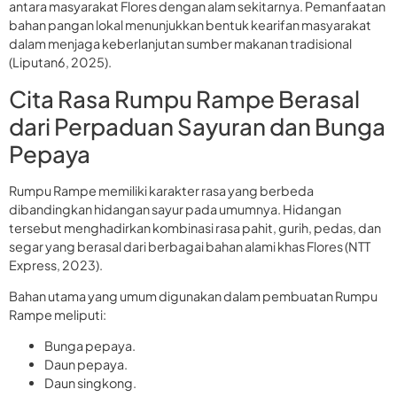
antara masyarakat Flores dengan alam sekitarnya. Pemanfaatan
bahan pangan lokal menunjukkan bentuk kearifan masyarakat
dalam menjaga keberlanjutan sumber makanan tradisional
(Liputan6, 2025).
Cita Rasa Rumpu Rampe Berasal
dari Perpaduan Sayuran dan Bunga
Pepaya
Rumpu Rampe memiliki karakter rasa yang berbeda
dibandingkan hidangan sayur pada umumnya. Hidangan
tersebut menghadirkan kombinasi rasa pahit, gurih, pedas, dan
segar yang berasal dari berbagai bahan alami khas Flores (NTT
Express, 2023).
Bahan utama yang umum digunakan dalam pembuatan Rumpu
Rampe meliputi:
Bunga pepaya.
Daun pepaya.
Daun singkong.