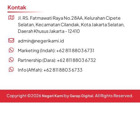
Kontak
Jl. RS. Fatmawati Raya No.28AA, Kelurahan Cipete
Selatan, Kecamatan Cilandak, Kota Jakarta Selatan,
Daerah Khusus Jakarta - 12410
admin@negerikami.id
Marketing (Indah): +62 811 8803 6731
Partnership (Dara): +62 811 8803 6732
Info (Afifah): +62 811 8803 6733
Copyright ©
2026
by
. All Rights Reserved.
Negeri Kami
Garap Digital