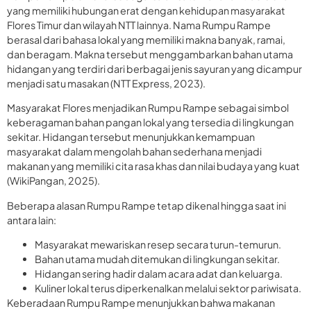
yang memiliki hubungan erat dengan kehidupan masyarakat
Flores Timur dan wilayah NTT lainnya. Nama Rumpu Rampe
berasal dari bahasa lokal yang memiliki makna banyak, ramai,
dan beragam. Makna tersebut menggambarkan bahan utama
hidangan yang terdiri dari berbagai jenis sayuran yang dicampur
menjadi satu masakan (NTT Express, 2023).
Masyarakat Flores menjadikan Rumpu Rampe sebagai simbol
keberagaman bahan pangan lokal yang tersedia di lingkungan
sekitar. Hidangan tersebut menunjukkan kemampuan
masyarakat dalam mengolah bahan sederhana menjadi
makanan yang memiliki cita rasa khas dan nilai budaya yang kuat
(WikiPangan, 2025).
Beberapa alasan Rumpu Rampe tetap dikenal hingga saat ini
antara lain:
Masyarakat mewariskan resep secara turun-temurun.
Bahan utama mudah ditemukan di lingkungan sekitar.
Hidangan sering hadir dalam acara adat dan keluarga.
Kuliner lokal terus diperkenalkan melalui sektor pariwisata.
Keberadaan Rumpu Rampe menunjukkan bahwa makanan