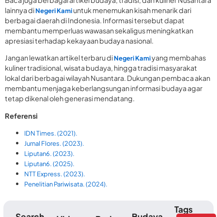
lainnya di
untuk menemukan kisah menarik dari
Negeri Kami
berbagai daerah di Indonesia. Informasi tersebut dapat
membantu memperluas wawasan sekaligus meningkatkan
apresiasi terhadap kekayaan budaya nasional.
Jangan lewatkan artikel terbaru di
yang membahas
Negeri Kami
kuliner tradisional, wisata budaya, hingga tradisi masyarakat
lokal dari berbagai wilayah Nusantara. Dukungan pembaca akan
membantu menjaga keberlangsungan informasi budaya agar
tetap dikenal oleh generasi mendatang.
Referensi
IDN Times. (2021).
Jurnal Flores. (2023).
Liputan6. (2023).
Liputan6. (2025).
NTT Express. (2023).
Penelitian Pariwisata. (2024).
Tags
Search
Budaya