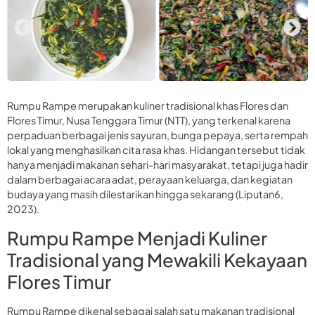
Rumpu Rampe merupakan kuliner tradisional khas Flores dan
Flores Timur, Nusa Tenggara Timur (NTT), yang terkenal karena
perpaduan berbagai jenis sayuran, bunga pepaya, serta rempah
lokal yang menghasilkan cita rasa khas. Hidangan tersebut tidak
hanya menjadi makanan sehari-hari masyarakat, tetapi juga hadir
dalam berbagai acara adat, perayaan keluarga, dan kegiatan
budaya yang masih dilestarikan hingga sekarang (Liputan6,
2023).
Rumpu Rampe Menjadi Kuliner
Tradisional yang Mewakili Kekayaan
Flores Timur
Rumpu Rampe dikenal sebagai salah satu makanan tradisional