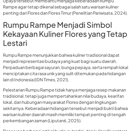
Upaya tersebut membantu menjaga keberadaan Rumpu
Rampe agar tetap dikenal sebagai salah satu warisan kuliner
penting dari Flores dan Flores Timur (Penelitian Pariwisata, 2024).
Rumpu Rampe Menjadi Simbol
Kekayaan Kuliner Flores yang Tetap
Lestari
Rumpu Rampe menunjukkan bahwa kuliner tradisional dapat
menjadi representasi budaya yang kuat bagi suatu daerah.
Perpaduan berbagai sayuran, bunga pepaya, serta rempah lokal
menciptakan cita rasa unik yang sulit ditemukan pada hidangan
lain di Indonesia (IDN Times, 2021).
Pelestarian Rumpu Rampe tidak hanya menjaga resep makanan
tradisional, tetapi juga mempertahankan nilai budaya, kearifan
lokal, dan hubungan masyarakat Flores dengan lingkungan
sekitarnya. Keberadaan hidangan tersebut menjadi bukti bahwa
warisan kuliner daerah masih memiliki tempat penting di tengah
perkembangan zaman (Liputan6, 2025).
Baca juga berbagai artikel budaya, tradisi, dan kuliner Nusantara