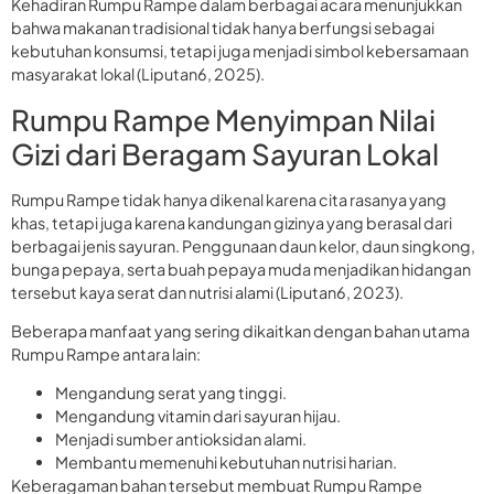
Kehadiran Rumpu Rampe dalam berbagai acara menunjukkan
bahwa makanan tradisional tidak hanya berfungsi sebagai
kebutuhan konsumsi, tetapi juga menjadi simbol kebersamaan
masyarakat lokal (Liputan6, 2025).
Rumpu Rampe Menyimpan Nilai
Gizi dari Beragam Sayuran Lokal
Rumpu Rampe tidak hanya dikenal karena cita rasanya yang
khas, tetapi juga karena kandungan gizinya yang berasal dari
berbagai jenis sayuran. Penggunaan daun kelor, daun singkong,
bunga pepaya, serta buah pepaya muda menjadikan hidangan
tersebut kaya serat dan nutrisi alami (Liputan6, 2023).
Beberapa manfaat yang sering dikaitkan dengan bahan utama
Rumpu Rampe antara lain:
Mengandung serat yang tinggi.
Mengandung vitamin dari sayuran hijau.
Menjadi sumber antioksidan alami.
Membantu memenuhi kebutuhan nutrisi harian.
Keberagaman bahan tersebut membuat Rumpu Rampe