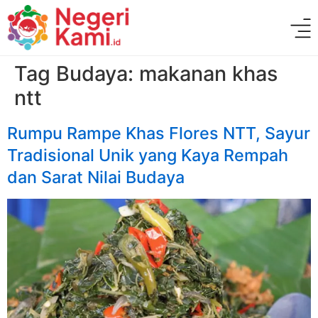
Tag Budaya:
makanan khas
ntt
Rumpu Rampe Khas Flores NTT, Sayur
Tradisional Unik yang Kaya Rempah
dan Sarat Nilai Budaya