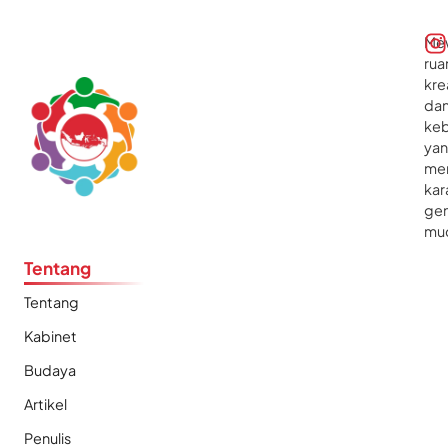
Me
rua
kre
da
ke
ya
me
kar
gen
mu
Tentang
Tentang
Kabinet
Budaya
Artikel
Penulis