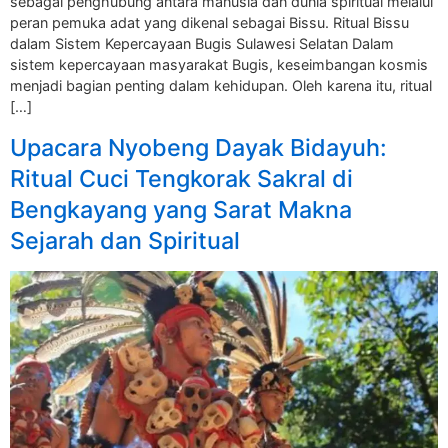
sebagai penghubung antara manusia dan dunia spiritual melalui
peran pemuka adat yang dikenal sebagai Bissu. Ritual Bissu
dalam Sistem Kepercayaan Bugis Sulawesi Selatan Dalam
sistem kepercayaan masyarakat Bugis, keseimbangan kosmis
menjadi bagian penting dalam kehidupan. Oleh karena itu, ritual
[…]
Upacara Nyobeng Dayak Bidayuh:
Ritual Cuci Tengkorak Sakral di
Bengkayang yang Sarat Makna
Sejarah dan Spiritual