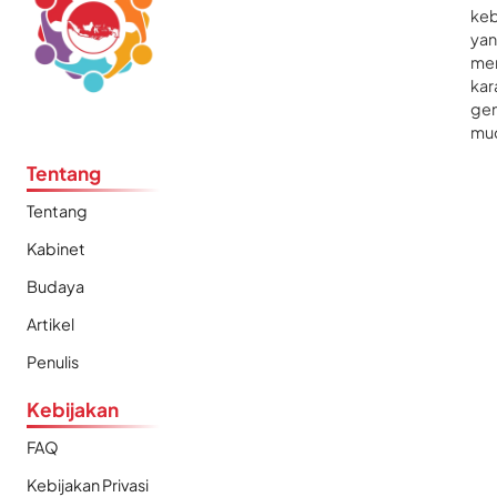
ke
ya
me
kar
gen
mu
Tentang
Tentang
Kabinet
Budaya
Artikel
Penulis
Kebijakan
FAQ
Kebijakan Privasi