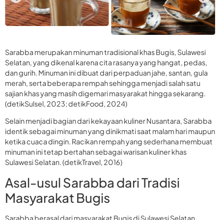
Sarabba merupakan minuman tradisional khas Bugis, Sulawesi
Selatan, yang dikenal karena cita rasanya yang hangat, pedas,
dan gurih. Minuman ini dibuat dari perpaduan jahe, santan, gula
merah, serta beberapa rempah sehingga menjadi salah satu
sajian khas yang masih digemari masyarakat hingga sekarang.
(detikSulsel, 2023; detikFood, 2024)
Selain menjadi bagian dari kekayaan kuliner Nusantara, Sarabba
identik sebagai minuman yang dinikmati saat malam hari maupun
ketika cuaca dingin. Racikan rempah yang sederhana membuat
minuman ini tetap bertahan sebagai warisan kuliner khas
Sulawesi Selatan. (detikTravel, 2016)
Asal-usul Sarabba dari Tradisi
Masyarakat Bugis
Sarabba berasal dari masyarakat Bugis di Sulawesi Selatan.