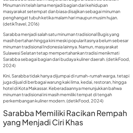
Minuman ini telah lama menjadi bagian dari kehidupan
masyarakat setempat dan biasa disajikan sebagai minuman
penghangat tubuh ketika malam hari maupun musim hujan.
(detikTravel, 2016)
Sarabba menjadi salah satu minuman tradisional Bugis yang
masih bertahan hingga kini meski popularitasnya belum sebesar
minuman tradisional Indonesia lainnya. Namun, masyarakat
Sulawesi Selatan tetap mempertahankan tradisi menikmati
Sarabba sebagai bagian dari budaya kuliner daerah. (detikFood,
2024)
Kini, Sarabba tidak hanya dijumpai di rumah-rumah warga, tetapi
juga dijual di berbagai warung kaki lima, kedai, restoran, hingga
hotel di Kota Makassar. Keberadaannya menunjukkan bahwa
minuman tradisional ini masih memiliki tempat di tengah
perkembangan kuliner modern. (detikFood, 2024)
Sarabba Memiliki Racikan Rempah
yang Menjadi Ciri Khas