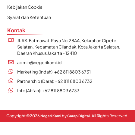
Kebijakan Cookie
Syarat dan Ketentuan
Kontak
Jl. RS. Fatmawati Raya No.28AA, Kelurahan Cipete
Selatan, Kecamatan Cilandak, Kota Jakarta Selatan,
Daerah Khusus Jakarta - 12410
admin@negerikami.id
Marketing (Indah): +62 811 8803 6731
Partnership (Dara): +62 811 8803 6732
Info (Afifah): +62 811 8803 6733
Copyright ©
2026
by
. All Rights Reserved.
Negeri Kami
Garap Digital