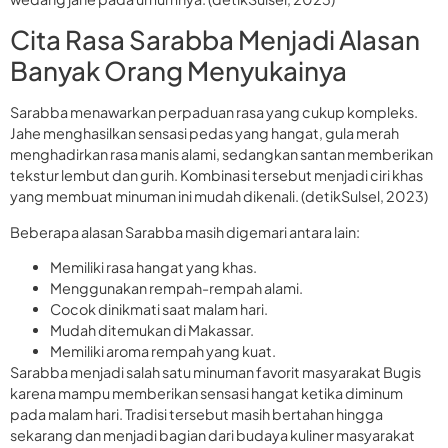
Cita Rasa Sarabba Menjadi Alasan
Banyak Orang Menyukainya
Sarabba menawarkan perpaduan rasa yang cukup kompleks.
Jahe menghasilkan sensasi pedas yang hangat, gula merah
menghadirkan rasa manis alami, sedangkan santan memberikan
tekstur lembut dan gurih. Kombinasi tersebut menjadi ciri khas
yang membuat minuman ini mudah dikenali. (detikSulsel, 2023)
Beberapa alasan Sarabba masih digemari antara lain:
Memiliki rasa hangat yang khas.
Menggunakan rempah-rempah alami.
Cocok dinikmati saat malam hari.
Mudah ditemukan di Makassar.
Memiliki aroma rempah yang kuat.
Sarabba menjadi salah satu minuman favorit masyarakat Bugis
karena mampu memberikan sensasi hangat ketika diminum
pada malam hari. Tradisi tersebut masih bertahan hingga
sekarang dan menjadi bagian dari budaya kuliner masyarakat