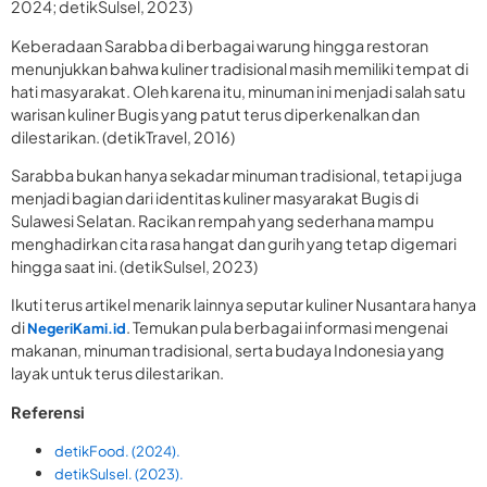
2024; detikSulsel, 2023)
Keberadaan Sarabba di berbagai warung hingga restoran
menunjukkan bahwa kuliner tradisional masih memiliki tempat di
hati masyarakat. Oleh karena itu, minuman ini menjadi salah satu
warisan kuliner Bugis yang patut terus diperkenalkan dan
dilestarikan. (detikTravel, 2016)
Sarabba bukan hanya sekadar minuman tradisional, tetapi juga
menjadi bagian dari identitas kuliner masyarakat Bugis di
Sulawesi Selatan. Racikan rempah yang sederhana mampu
menghadirkan cita rasa hangat dan gurih yang tetap digemari
hingga saat ini. (detikSulsel, 2023)
Ikuti terus artikel menarik lainnya seputar kuliner Nusantara hanya
di
. Temukan pula berbagai informasi mengenai
NegeriKami.id
makanan, minuman tradisional, serta budaya Indonesia yang
layak untuk terus dilestarikan.
Referensi
detikFood. (2024).
detikSulsel. (2023).