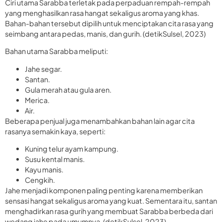
Ciri utama Sarabba terletak pada perpaduan rempah-rempah
yang menghasilkan rasa hangat sekaligus aroma yang khas.
Bahan-bahan tersebut dipilih untuk menciptakan cita rasa yang
seimbang antara pedas, manis, dan gurih. (detikSulsel, 2023)
Bahan utama Sarabba meliputi:
Jahe segar.
Santan.
Gula merah atau gula aren.
Merica.
Air.
Beberapa penjual juga menambahkan bahan lain agar cita
rasanya semakin kaya, seperti:
Kuning telur ayam kampung.
Susu kental manis.
Kayu manis.
Cengkih.
Jahe menjadi komponen paling penting karena memberikan
sensasi hangat sekaligus aroma yang kuat. Sementara itu, santan
menghadirkan rasa gurih yang membuat Sarabba berbeda dari
wedang jahe pada umumnya. (detikSulsel, 2023)