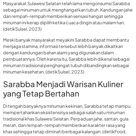
Masyarakat Sulawesi Selatan telah lama mengonsumsi Sarabba
sebagai minuman untuk menghangatkan tubuh. Kandungan jahe
dan rempah-rempah memberikan sensasi hangat sehingga
minuman ini kerap dipilih ketika cuaca dingin atau malam hari.
(detikSulsel, 2023)
Meski banyak masyarakat meyakini Sarabba dapat membantu
menjaga stamina, informasi tersebut lebih banyak dikaitkan
dengan kandungan bahan alami yang digunakan dalam
pembuatannya. Oleh karena itu, Sarabba lebih dikenal sebagai
minuman tradisional penghangat tubuh dibandingkan sebagai
minuman kesehatan. (detikSulsel, 2023)
Sarabba Menjadi Warisan Kuliner
yang Tetap Bertahan
Di tengah banyaknya minuman kekinian, Sarabba tetap mampu
mempertahankan eksistensinya sebagai salah satu minuman
tradisional khas Sulawesi Selatan. Perpaduan jahe, santan, gula
merah, dan rempah-rempah memberikan karakter rasa yang
khas sehingga tetap diminati berbagai kalangan. (detikFood,