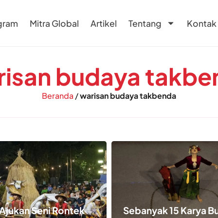
gram
Mitra Global
Artikel
Tentang
Kontak
risan budaya takbe
Beranda
/
warisan budaya takbenda
 Ajukan Seni Rontek
Sebanyak 15 Karya B