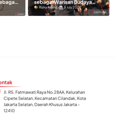
sebagai
sebagai Warisan Budaya
benda
Takbenda
Rizky Ananda
8 July 2026
ontak
Jl. RS. Fatmawati Raya No.28AA, Kelurahan
Cipete Selatan, Kecamatan Cilandak, Kota
Jakarta Selatan, Daerah Khusus Jakarta -
12410