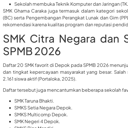
Sekolah membuka Teknik Komputer dan Jaringan (TKJ
SMK Ghama Caraka juga termasuk dalam kategori sekola
(BC) serta Pengembangan Perangkat Lunak dan Gim (PPL
rekomendasi karena kualitas program dan reputasi pendid
SMK Citra Negara dan S
SPMB 2026
Daftar 20 SMK favorit di Depok pada SPMB 2026 menunju
dan tingkat kepercayaan masyarakat yang besar. Salah s
2.161 siswa aktif (Portaloka, 2025).
Daftar tersebut juga mencantumkan beberapa sekolah favo
SMK Taruna Bhakti.
SMKS Setia Negara Depok.
SMKS Multicomp Depok.
SMK Negeri 4 Depok.