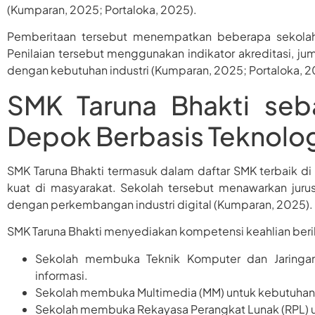
(Kumparan, 2025; Portaloka, 2025).
Pemberitaan tersebut menempatkan beberapa sekolah
Penilaian tersebut menggunakan indikator akreditasi, juml
dengan kebutuhan industri (Kumparan, 2025; Portaloka, 2
SMK Taruna Bhakti seb
Depok Berbasis Teknolog
SMK Taruna Bhakti termasuk dalam daftar SMK terbaik di 
kuat di masyarakat. Sekolah tersebut menawarkan jurus
dengan perkembangan industri digital (Kumparan, 2025).
SMK Taruna Bhakti menyediakan kompetensi keahlian beri
Sekolah membuka Teknik Komputer dan Jaringan (
informasi.
Sekolah membuka Multimedia (MM) untuk kebutuhan ind
Sekolah membuka Rekayasa Perangkat Lunak (RPL) u