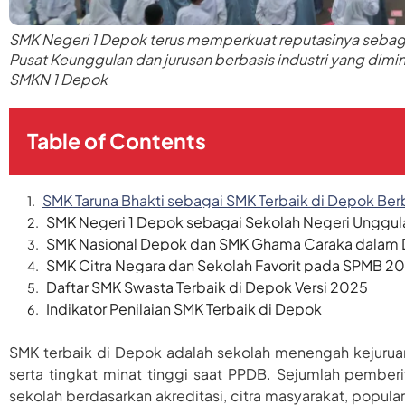
SMK Negeri 1 Depok terus memperkuat reputasinya sebag
Pusat Keunggulan dan jurusan berbasis industri yang dimi
SMKN 1 Depok
Table of Contents
SMK Taruna Bhakti sebagai SMK Terbaik di Depok Ber
SMK Negeri 1 Depok sebagai Sekolah Negeri Unggul
SMK Nasional Depok dan SMK Ghama Caraka dalam 
SMK Citra Negara dan Sekolah Favorit pada SPMB 2
Daftar SMK Swasta Terbaik di Depok Versi 2025
Indikator Penilaian SMK Terbaik di Depok
SMK terbaik di Depok adalah sekolah menengah kejuruan 
serta tingkat minat tinggi saat PPDB. Sejumlah pembe
sekolah berdasarkan akreditasi, citra masyarakat, popular