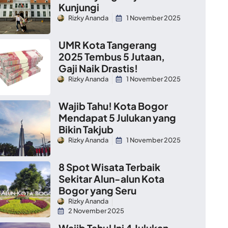
Kunjungi
Rizky Ananda
1 November 2025
UMR Kota Tangerang
2025 Tembus 5 Jutaan,
Gaji Naik Drastis!
Rizky Ananda
1 November 2025
Wajib Tahu! Kota Bogor
Mendapat 5 Julukan yang
Bikin Takjub
Rizky Ananda
1 November 2025
8 Spot Wisata Terbaik
Sekitar Alun-alun Kota
Bogor yang Seru
Rizky Ananda
2 November 2025
Wajib Tahu! Ini 4 Julukan