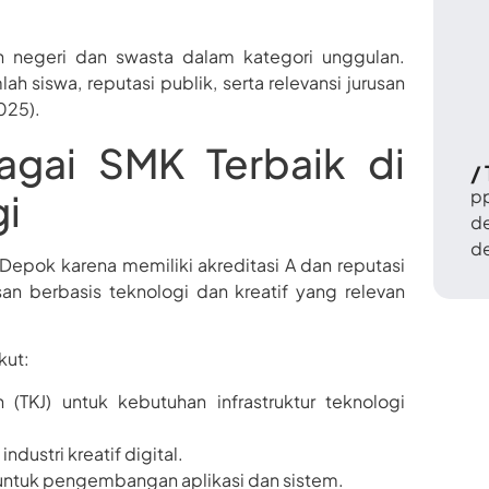
 negeri dan swasta dalam kategori unggulan.
ah siswa, reputasi publik, serta relevansi jurusan
025).
agai SMK Terbaik di
/
p
i
de
d
Depok karena memiliki akreditasi A dan reputasi
an berbasis teknologi dan kreatif yang relevan
kut:
TKJ) untuk kebutuhan infrastruktur teknologi
ustri kreatif digital.
ntuk pengembangan aplikasi dan sistem.