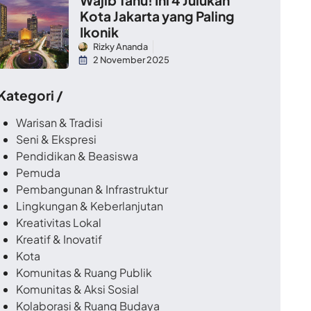
Kota Jakarta yang Paling
Ikonik
Rizky Ananda
2 November 2025
 Kategori /
Warisan & Tradisi
Seni & Ekspresi
Pendidikan & Beasiswa
Pemuda
Pembangunan & Infrastruktur
Lingkungan & Keberlanjutan
Kreativitas Lokal
Kreatif & Inovatif
Kota
Komunitas & Ruang Publik
Komunitas & Aksi Sosial
Kolaborasi & Ruang Budaya