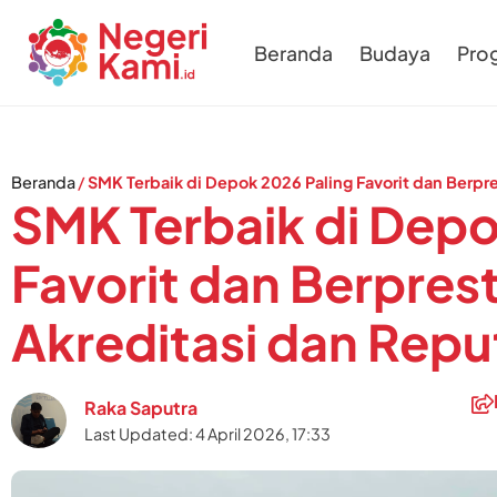
Beranda
Budaya
Pro
Beranda
/
SMK Terbaik di Depok 2026 Paling Favorit dan Berpre
SMK Terbaik di Depo
Favorit dan Berpres
Akreditasi dan Repu
Raka Saputra
Last Updated: 4 April 2026, 17:33