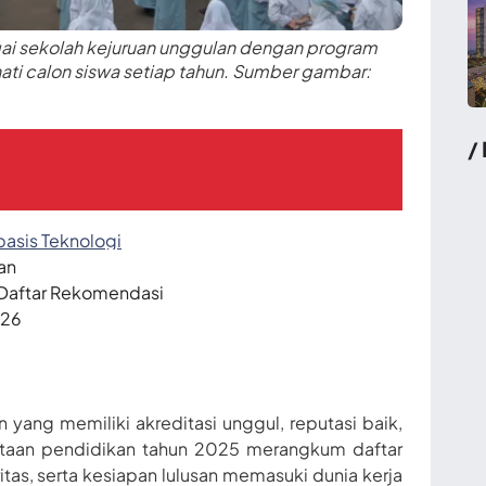
ai sekolah kejuruan unggulan dengan program
nati calon siswa setiap tahun. Sumber gambar:
/
basis Teknologi
an
Daftar Rekomendasi
026
yang memiliki akreditasi unggul, reputasi baik,
ritaan pendidikan tahun 2025 merangkum daftar
itas, serta kesiapan lulusan memasuki dunia kerja