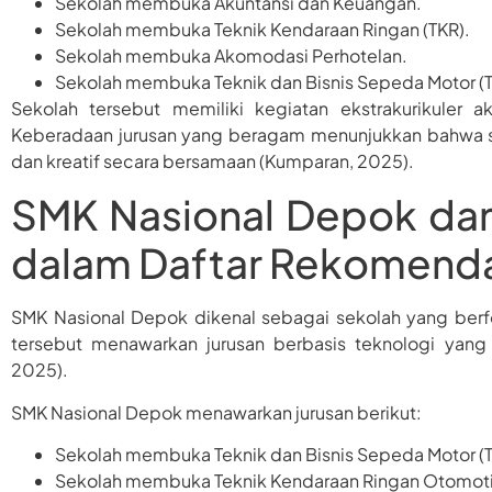
Sekolah membuka Akuntansi dan Keuangan.
Sekolah membuka Teknik Kendaraan Ringan (TKR).
Sekolah membuka Akomodasi Perhotelan.
Sekolah membuka Teknik dan Bisnis Sepeda Motor (
Sekolah tersebut memiliki kegiatan ekstrakurikuler a
Keberadaan jurusan yang beragam menunjukkan bahwa sek
dan kreatif secara bersamaan (Kumparan, 2025).
SMK Nasional Depok da
dalam Daftar Rekomend
SMK Nasional Depok dikenal sebagai sekolah yang berf
tersebut menawarkan jurusan berbasis teknologi yang
2025).
SMK Nasional Depok menawarkan jurusan berikut:
Sekolah membuka Teknik dan Bisnis Sepeda Motor (
Sekolah membuka Teknik Kendaraan Ringan Otomotif