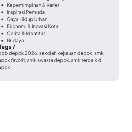
Kepemimpinan & Karier
Inspirasi Pemuda
Gaya Hidup Urban
Ekonomi & Inovasi Kota
Cerita & Identitas
Budaya
 Tags /
pdb depok 2026
,
sekolah kejuruan depok
,
smk
pok favorit
,
smk swasta depok
,
smk terbaik di
epok