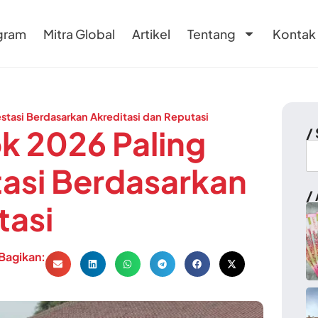
gram
Mitra Global
Artikel
Tentang
Kontak
stasi Berdasarkan Akreditasi dan Reputasi
k 2026 Paling
/
tasi Berdasarkan
/ 
tasi
Bagikan: