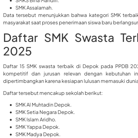
SMKS Bina Mandiri.
SMK Assalamah.
Data tersebut menunjukkan bahwa kategori SMK terbaik
masyarakat saat proses penerimaan siswa baru berlangsun
Daftar SMK Swasta Ter
2025
Daftar 15 SMK swasta terbaik di Depok pada PPDB 20
kompetitif dan jurusan relevan dengan kebutuhan ind
dipertimbangkan karena kesiapan lulusan memasuki dunia 
Daftar tersebut mencakup sekolah berikut:
SMK Al Muhtadin Depok.
SMK Setia Negara Depok.
SMK Islam Aridho.
SMK Yappa Depok.
SMK Madya Depok.