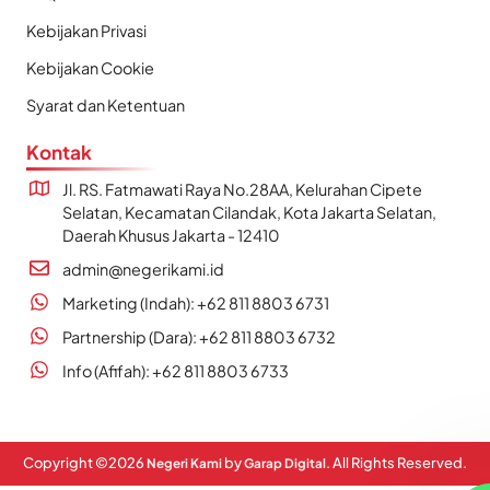
Kebijakan Privasi
Kebijakan Cookie
Syarat dan Ketentuan
Kontak
Jl. RS. Fatmawati Raya No.28AA, Kelurahan Cipete
Selatan, Kecamatan Cilandak, Kota Jakarta Selatan,
Daerah Khusus Jakarta - 12410
admin@negerikami.id
Marketing (Indah): +62 811 8803 6731
Partnership (Dara): +62 811 8803 6732
Info (Afifah): +62 811 8803 6733
Copyright ©
2026
by
. All Rights Reserved.
Negeri Kami
Garap Digital