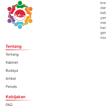
kre
da
ke
ya
me
kar
gen
mu
Tentang
Tentang
Kabinet
Budaya
Artikel
Penulis
Kebijakan
FAQ