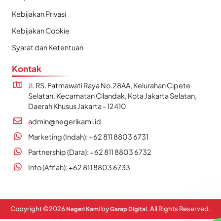
Kebijakan Privasi
Kebijakan Cookie
Syarat dan Ketentuan
Kontak
Jl. RS. Fatmawati Raya No.28AA, Kelurahan Cipete
Selatan, Kecamatan Cilandak, Kota Jakarta Selatan,
Daerah Khusus Jakarta - 12410
admin@negerikami.id
Marketing (Indah): +62 811 8803 6731
Partnership (Dara): +62 811 8803 6732
Info (Afifah): +62 811 8803 6733
Copyright ©
2026
by
. All Rights Reserved.
Negeri Kami
Garap Digital