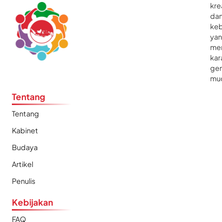
kre
da
ke
ya
me
kar
gen
mu
Tentang
Tentang
Kabinet
Budaya
Artikel
Penulis
Kebijakan
FAQ