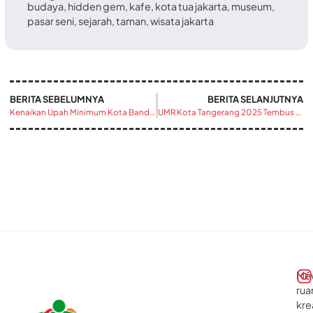
budaya
,
hidden gem
,
kafe
,
kota tua jakarta
,
museum
,
pasar seni
,
sejarah
,
taman
,
wisata jakarta
BERITA SEBELUMNYA
BERITA SELANJUTNYA
Kenaikan Upah Minimum Kota Bandung 2025 Tembus Rp4,48 Juta
UMR Kota Tangerang 2025 Tembus 5 Jutaan, Gaji Naik Drastis!
Me
rua
kre