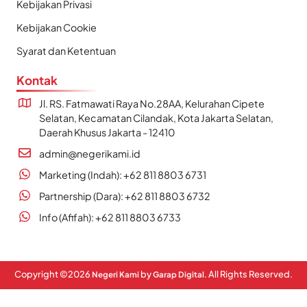
Kebijakan Privasi
Kebijakan Cookie
Syarat dan Ketentuan
Kontak
Jl. RS. Fatmawati Raya No.28AA, Kelurahan Cipete
Selatan, Kecamatan Cilandak, Kota Jakarta Selatan,
Daerah Khusus Jakarta - 12410
admin@negerikami.id
Marketing (Indah): +62 811 8803 6731
Partnership (Dara): +62 811 8803 6732
Info (Afifah): +62 811 8803 6733
Copyright ©
2026
by
. All Rights Reserved.
Negeri Kami
Garap Digital