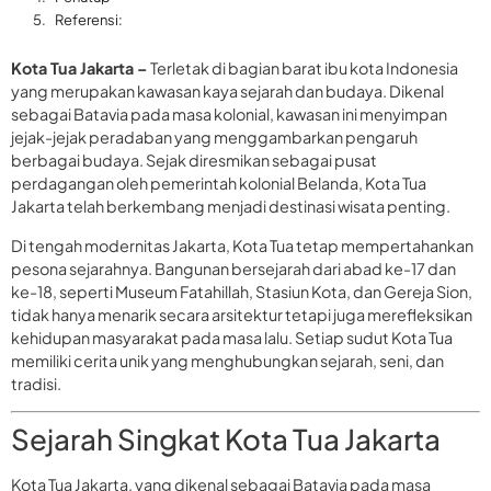
Referensi:
Kota Tua Jakarta –
Terletak di bagian barat ibu kota Indonesia
yang merupakan kawasan kaya sejarah dan budaya. Dikenal
sebagai Batavia pada masa kolonial, kawasan ini menyimpan
jejak-jejak peradaban yang menggambarkan pengaruh
berbagai budaya. Sejak diresmikan sebagai pusat
perdagangan oleh pemerintah kolonial Belanda, Kota Tua
Jakarta telah berkembang menjadi destinasi wisata penting.
Di tengah modernitas Jakarta, Kota Tua tetap mempertahankan
pesona sejarahnya. Bangunan bersejarah dari abad ke-17 dan
ke-18, seperti Museum Fatahillah, Stasiun Kota, dan Gereja Sion,
tidak hanya menarik secara arsitektur tetapi juga merefleksikan
kehidupan masyarakat pada masa lalu. Setiap sudut Kota Tua
memiliki cerita unik yang menghubungkan sejarah, seni, dan
tradisi.
Sejarah Singkat Kota Tua Jakarta
Kota Tua Jakarta, yang dikenal sebagai Batavia pada masa