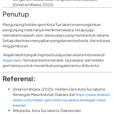
(Direktori Wisata, 2025).
Penutup
Mengunjungi hidden gem Kota Tua Jakarta memungkinkan
pengunjung tidak hanya menikmati wisata, tetapi juga
memahami sejarah, seni, dan budaya yang membentuk Jakarta.
Setiap destinasi menyajikan pengalaman berbeda, dari edukasi
hingga hiburan.
Jelajahi lebih banyak inspirasi budaya dan wisata Indonesia di
. Temukan berita menarik, tips wisata, dan hidden
Negeri Kami
gem lainnya untuk menambah pengalamanmu di ibu kota.
Referensi:
Direktori Wisata. (2025).
Hidden Gem Kota Tua Jakarta:
Kenangan Masa Kolonial
. Diakses dari
https://www.direktori-
wisata.com/hidden-gem-kota-tua-jakarta-kenangan-masa-
kolonial/
Wikipedia.
Kota Tua Jakarta
. Diakses dari