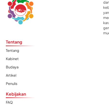
da
ke
ya
me
kar
gen
mu
Tentang
Tentang
Kabinet
Budaya
Artikel
Penulis
Kebijakan
FAQ