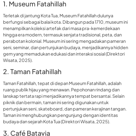
1. Museum Fatahillah
Terletak di jantung Kota Tua, Museum Fatahillah dulunya
berfungsi sebagai balai kota. Dibangun pada 1710, museum ini
menampilkan koleksi artefak dari masa pra-kemerdekaan
hingga era modern, termasuk senjata tradisional, peta, dan
perabotan kolonial. Museum ini sering mengadakan pameran
seni, seminar, dan pertunjukan budaya, menjadikannya hidden
gem yang memadukan edukasi dan interaksi sosial (Direktori
Wisata, 2025).
2. Taman Fatahillah
Taman Fatahillah, tepat di depan Museum Fatahillah, adalah
ruang publik hijau yang menawan. Pepohonan rindang dan
lanskap tertata rapi menjadikannya tempat bersantai. Selain
piknik dan bermain, taman ini sering digunakan untuk
pertunjukan seni, skateboard, dan pameran kerajinan tangan.
Taman ini menghubungkan pengunjung dengan identitas
budaya dan sejarah Kota Tua (Direktori Wisata, 2025).
3. Café Batavia