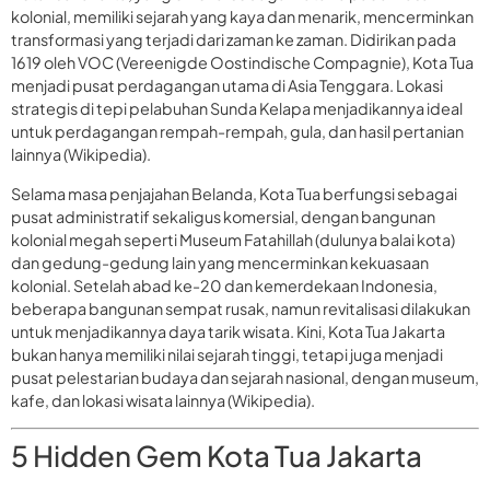
kolonial, memiliki sejarah yang kaya dan menarik, mencerminkan
transformasi yang terjadi dari zaman ke zaman. Didirikan pada
1619 oleh VOC (Vereenigde Oostindische Compagnie), Kota Tua
menjadi pusat perdagangan utama di Asia Tenggara. Lokasi
strategis di tepi pelabuhan Sunda Kelapa menjadikannya ideal
untuk perdagangan rempah-rempah, gula, dan hasil pertanian
lainnya (Wikipedia).
Selama masa penjajahan Belanda, Kota Tua berfungsi sebagai
pusat administratif sekaligus komersial, dengan bangunan
kolonial megah seperti Museum Fatahillah (dulunya balai kota)
dan gedung-gedung lain yang mencerminkan kekuasaan
kolonial. Setelah abad ke-20 dan kemerdekaan Indonesia,
beberapa bangunan sempat rusak, namun revitalisasi dilakukan
untuk menjadikannya daya tarik wisata. Kini, Kota Tua Jakarta
bukan hanya memiliki nilai sejarah tinggi, tetapi juga menjadi
pusat pelestarian budaya dan sejarah nasional, dengan museum,
kafe, dan lokasi wisata lainnya (Wikipedia).
5 Hidden Gem Kota Tua Jakarta