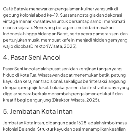
Café Batavia menawarkan pengalaman kuliner yang unik di
gedung kolonial abad ke-19. Suasana nostalgia dan dekorasi
vintage menarik wisatawan untuk bersantap sambil menikmati
nuansa sejarah. Menu yang beragam, mulai dari masakan
Indonesia hingga hidangan Barat, serta acara pameran seni dan
pertunjukan musik, membuat kafe ini menjadi hidden gem yang
wajib dicoba (Direktori Wisata, 2025).
4. Pasar Seni Ancol
Pasar Seni Ancol adalah pusat seni dan kerajinan tangan yang
hidup di Kota Tua. Wisatawan dapat menemukan batik, patung
kayu, dan kerajinan tradisional, sekaligus berinteraksi langsung
dengan pengrajin lokal. Lokakarya seni dan festival budaya yang
digelar secara berkala menambah pengalaman edukatif dan
kreatif bagi pengunjung (Direktori Wisata, 2025).
5. Jembatan Kota Intan
Jembatan Kota Intan, dibangun pada 1628, adalah simbol masa
kolonial Belanda. Struktur kayu dan besi menampilkan keahlian