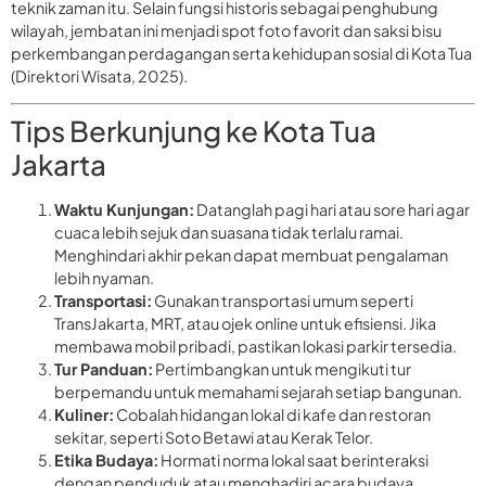
teknik zaman itu. Selain fungsi historis sebagai penghubung
wilayah, jembatan ini menjadi spot foto favorit dan saksi bisu
perkembangan perdagangan serta kehidupan sosial di Kota Tua
(Direktori Wisata, 2025).
Tips Berkunjung ke Kota Tua
Jakarta
Waktu Kunjungan:
Datanglah pagi hari atau sore hari agar
cuaca lebih sejuk dan suasana tidak terlalu ramai.
Menghindari akhir pekan dapat membuat pengalaman
lebih nyaman.
Transportasi:
Gunakan transportasi umum seperti
TransJakarta, MRT, atau ojek online untuk efisiensi. Jika
membawa mobil pribadi, pastikan lokasi parkir tersedia.
Tur Panduan:
Pertimbangkan untuk mengikuti tur
berpemandu untuk memahami sejarah setiap bangunan.
Kuliner:
Cobalah hidangan lokal di kafe dan restoran
sekitar, seperti Soto Betawi atau Kerak Telor.
Etika Budaya:
Hormati norma lokal saat berinteraksi
dengan penduduk atau menghadiri acara budaya