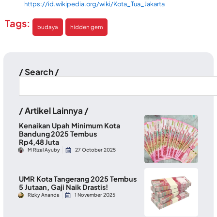
https://id.wikipedia.org/wiki/Kota_Tua_Jakarta
Tags:
budaya
hidden gem
/ Search /
/ Artikel Lainnya /
Kenaikan Upah Minimum Kota
Bandung 2025 Tembus
Rp4,48 Juta
M Rizal Ayuby
27 October 2025
UMR Kota Tangerang 2025 Tembus
5 Jutaan, Gaji Naik Drastis!
Rizky Ananda
1 November 2025