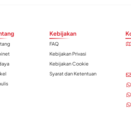
ntang
Kebijakan
K
ntang
FAQ
inet
Kebijakan Privasi
daya
Kebijakan Cookie
ikel
Syarat dan Ketentuan
ulis