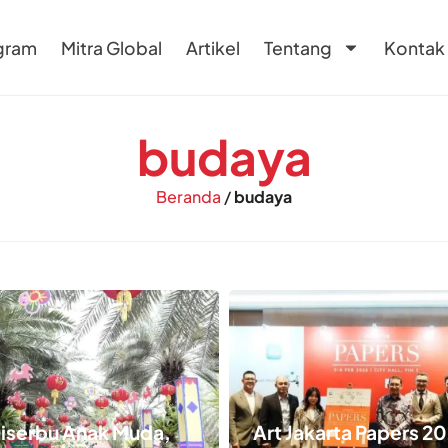
gram
Mitra Global
Artikel
Tentang
Kontak
budaya
Beranda
/
budaya
iserbu Anak Muda,
Art Jakarta Papers 2