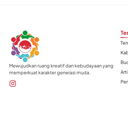
Te
Te
Kab
Bu
Mewujudkan ruang kreatif dan kebudayaan yang
Art
memperkuat karakter generasi muda.
Pen