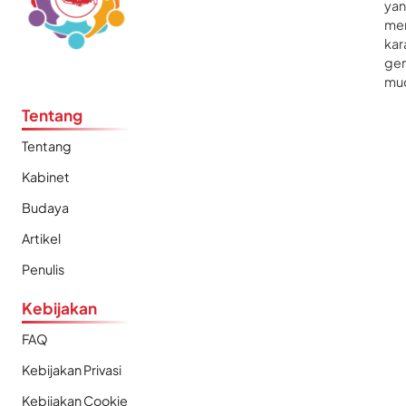
ya
me
kar
gen
mu
Tentang
Tentang
Kabinet
Budaya
Artikel
Penulis
Kebijakan
FAQ
Kebijakan Privasi
Kebijakan Cookie