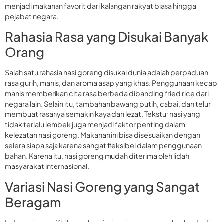
menjadi makanan favorit dari kalangan rakyat biasa hingga
pejabat negara.
Rahasia Rasa yang Disukai Banyak
Orang
Salah satu rahasia nasi goreng disukai dunia adalah perpaduan
rasa gurih, manis, dan aroma asap yang khas. Penggunaan kecap
manis memberikan cita rasa berbeda dibanding fried rice dari
negara lain. Selain itu, tambahan bawang putih, cabai, dan telur
membuat rasanya semakin kaya dan lezat. Tekstur nasi yang
tidak terlalu lembek juga menjadi faktor penting dalam
kelezatan nasi goreng. Makanan ini bisa disesuaikan dengan
selera siapa saja karena sangat fleksibel dalam penggunaan
bahan. Karena itu, nasi goreng mudah diterima oleh lidah
masyarakat internasional.
Variasi Nasi Goreng yang Sangat
Beragam