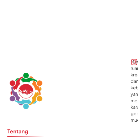
Tra
dis
io
nal
Me
rua
kre
da
ke
ya
me
kar
gen
mu
Tentang