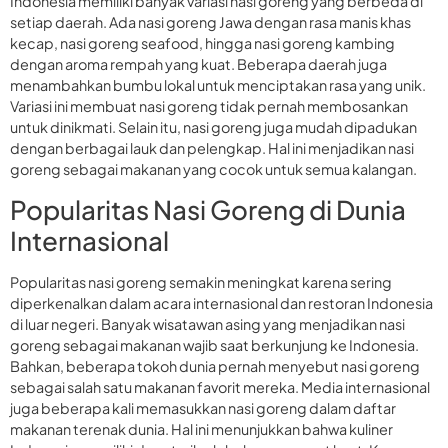
Indonesia memiliki banyak variasi nasi goreng yang berbeda di
setiap daerah. Ada nasi goreng Jawa dengan rasa manis khas
kecap, nasi goreng seafood, hingga nasi goreng kambing
dengan aroma rempah yang kuat. Beberapa daerah juga
menambahkan bumbu lokal untuk menciptakan rasa yang unik.
Variasi ini membuat nasi goreng tidak pernah membosankan
untuk dinikmati. Selain itu, nasi goreng juga mudah dipadukan
dengan berbagai lauk dan pelengkap. Hal ini menjadikan nasi
goreng sebagai makanan yang cocok untuk semua kalangan.
Popularitas Nasi Goreng di Dunia
Internasional
Popularitas nasi goreng semakin meningkat karena sering
diperkenalkan dalam acara internasional dan restoran Indonesia
di luar negeri. Banyak wisatawan asing yang menjadikan nasi
goreng sebagai makanan wajib saat berkunjung ke Indonesia.
Bahkan, beberapa tokoh dunia pernah menyebut nasi goreng
sebagai salah satu makanan favorit mereka. Media internasional
juga beberapa kali memasukkan nasi goreng dalam daftar
makanan terenak dunia. Hal ini menunjukkan bahwa kuliner