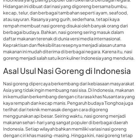
Hidangan ini dibuat dari nasi yang digoreng bersama bumbu,
kecap, telur, dan berbagai tambahan seperti ayam, seafood,
atau sayuran. Rasanya yang gurih, sederhana, tetapi kaya
rempah membuat nasi goreng disukai oleh banyak orang dari
berbagai budaya. Bahkan, nasi goreng sering masuk dalam
daftar makanan terenak di dunia versi media internasional.
Kepraktisan dan fleksibilitas resepnya menjadi alasan utama
makanan ini mudah diterima di berbagai negara. Karena itu, nasi
goreng menjadi salah satu ikon kuliner Indonesia yang mendunia.
Asal Usul Nasi Goreng di Indonesia
Nasi goreng dipercaya berkembang dari kebiasaan masyarakat
Asia yang tidak ingin membuang nasi sisa. Di Indonesia, makanan
ini kemudian berkembang dengan cita rasa khas Nusantara yang
kaya rempah dan kecap manis. Pengaruh budaya Tionghoa juga
terlihat dari teknik memasak dengan cara digoreng
menggunakan api besar. Seiring waktu, nasi goreng menjadi
makanan sehari-hari yang sangat populer di berbagai daerah
Indonesia. Setiap wilayah bahkan memiliki variasi nasi goreng
dengan ciri khas masing-masing. Hingga kini, nasi goreng tetap