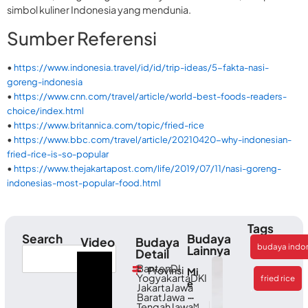
simbol kuliner Indonesia yang mendunia.
Sumber Referensi
•
https://www.indonesia.travel/id/id/trip-ideas/5-fakta-nasi-
goreng-indonesia
•
https://www.cnn.com/travel/article/world-best-foods-readers-
choice/index.html
•
https://www.britannica.com/topic/fried-rice
•
https://www.bbc.com/travel/article/20210420-why-indonesian-
fried-rice-is-so-popular
•
https://www.thejakartapost.com/life/2019/07/11/nasi-goreng-
indonesias-most-popular-food.html
Tags
Search
Budaya
Video
Budaya
budaya indo
Lainnya
Detail
Banten
DI
Provinsi
Mi
Yogyakarta
DKI
fried rice
e
Jakarta
Jawa
,
Kh
Barat
Jawa
Tengah
Jawa
as
M