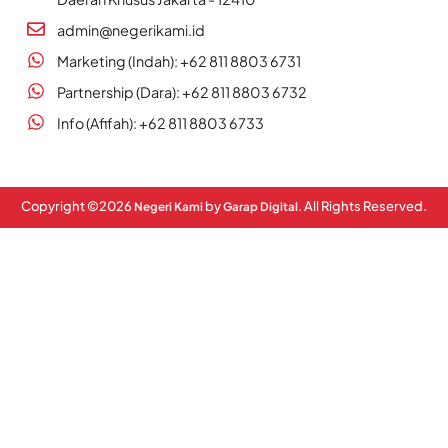
admin@negerikami.id
Marketing (Indah): +62 811 8803 6731
Partnership (Dara): +62 811 8803 6732
Info (Afifah): +62 811 8803 6733
Copyright ©
2026
by
. All Rights Reserved.
Negeri Kami
Garap Digital