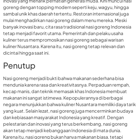
inovasi yang menarik perhatian generasi muda. Kini muncul nasi
goreng dengan topping modern seperti keju, wagyu, hingga
sambal unik khas daerah tertentu. Restoran internasional juga
mulai menghadirkan nasi goreng dalam menu mereka. Meski
banyak inovasi baru, cita rasa tradisional nasi goreng Indonesia
tetap menjadi favorit utama. Pemerintah dan pelaku usaha
kuliner terus mempromosikan nasi goreng sebagai warisan
kuliner Nusantara. Karena itu, nasi goreng tetap relevan dan
dicintai hingga saat ini.
Penutup
Nasi goreng menjadi bukti bahwa makanan sederhana bisa
mendunia karena rasa dan kreativitasnya. Perpaduan rempah,
kecap manis, dan teknik memasak khas Indonesia membuat
makanan ini sangat istimewa. Kepopulerannya di berbagai
negara menunjukkan bahwa kuliner Nusantara memiliki daya tarik
yang kuat. Selain lezat, nasi goreng juga mencerminkan budaya
dan kebiasaan masyarakat Indonesia yang kreatif. Dengan
pelestarian dan inovasi yang terus berkembang, nasi goreng
akan tetap menjadi kebanggaan Indonesia di mata dunia.
Karena itu, nasi goreng bukan hanya makanan biasa, tetapi