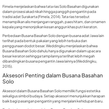
Fimela menjelaskan bahwa tata rias Solo Basahan digunakan
dalam prosesi akad nikah hingga panggih pengantin pada
tradisi adat Surakarta (Fimela, 2014). Tata rias tersebut
menampilkan alis menjangan ranggah, paes hitam, dan ornamen
kepala yang menonjolkan kesan anggun khas putri keraton.
Perbedaan Busana Basahan Solo dengan busana adat Jawa lain
terlihat pada bentuk pakaian yang lebih terbuka dan
penggunaan dodot besar. Weddingku menjelaskan bahwa
Busana Basahan Solo dahulu hanya digunakan dalam upacara
besar keraton sehingga tampilannya terlihat lebih megah
dibandingkan busana pengantin Jawa lainnya (Weddingku,
2015).
Aksesori Penting dalam Busana Basahan
Solo
Aksesori dalam Busana Basahan Solo memiliki fungsi estetika
sekaligus simbol budaya. Setiap aksesori menunjukkan harapan
baik bagi pasangan pengantin yang menjalani kehidupan baru.