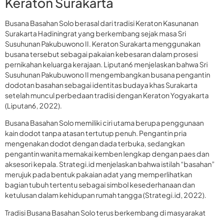
Keraton Surakarta
Busana Basahan Solo berasal dari tradisi Keraton Kasunanan
Surakarta Hadiningrat yang berkembang sejak masa Sri
Susuhunan Pakubuwono II. Keraton Surakarta menggunakan
busana tersebut sebagai pakaian kebesaran dalam prosesi
pernikahan keluarga kerajaan. Liputan6 menjelaskan bahwa Sri
Susuhunan Pakubuwono II mengembangkan busana pengantin
dodotan basahan sebagai identitas budaya khas Surakarta
setelah muncul perbedaan tradisi dengan Keraton Yogyakarta
(Liputan6, 2022).
Busana Basahan Solo memiliki ciri utama berupa penggunaan
kain dodot tanpa atasan tertutup penuh. Pengantin pria
mengenakan dodot dengan dada terbuka, sedangkan
pengantin wanita memakai kemben lengkap dengan paes dan
aksesori kepala. Strategi.id menjelaskan bahwa istilah “basahan”
merujuk pada bentuk pakaian adat yang memperlihatkan
bagian tubuh tertentu sebagai simbol kesederhanaan dan
ketulusan dalam kehidupan rumah tangga (Strategi.id, 2022).
Tradisi Busana Basahan Solo terus berkembang di masyarakat