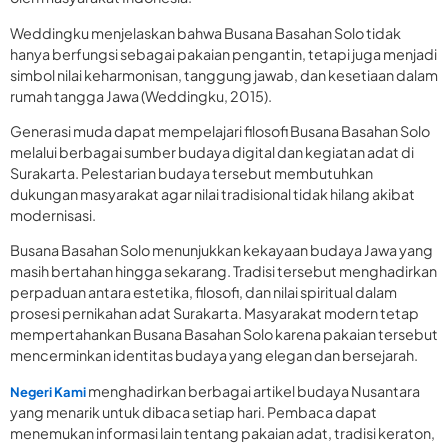
Weddingku menjelaskan bahwa Busana Basahan Solo tidak
hanya berfungsi sebagai pakaian pengantin, tetapi juga menjadi
simbol nilai keharmonisan, tanggung jawab, dan kesetiaan dalam
rumah tangga Jawa (Weddingku, 2015).
Generasi muda dapat mempelajari filosofi Busana Basahan Solo
melalui berbagai sumber budaya digital dan kegiatan adat di
Surakarta. Pelestarian budaya tersebut membutuhkan
dukungan masyarakat agar nilai tradisional tidak hilang akibat
modernisasi.
Busana Basahan Solo menunjukkan kekayaan budaya Jawa yang
masih bertahan hingga sekarang. Tradisi tersebut menghadirkan
perpaduan antara estetika, filosofi, dan nilai spiritual dalam
prosesi pernikahan adat Surakarta. Masyarakat modern tetap
mempertahankan Busana Basahan Solo karena pakaian tersebut
mencerminkan identitas budaya yang elegan dan bersejarah.
menghadirkan berbagai artikel budaya Nusantara
Negeri Kami
yang menarik untuk dibaca setiap hari. Pembaca dapat
menemukan informasi lain tentang pakaian adat, tradisi keraton,