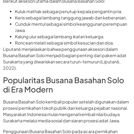
Berikut aksesori utama dalam Busana Basahan Solo:
Kuluk mathak sebagai penutup kepala pengantin pria.
Keris sebagai lambang tanggung jawab dan keberanian.
Cunduk mentul sebagai simbol keanggunan perempuan
Jawa.
Kalung ulur sebagai lambang ikatan keluarga.
Roncean melati sebagai simbol kesucian dan doa.
Liputan6 menjelaskan bahwa penggunaan aksesori dalam
Busana Basahan Solo menjadi bagian penting dari pakem adat
Surakarta yang diwariskan secara turun-temurun (Liputan6,
2022).
Popularitas Busana Basahan Solo
di Era Modern
Busana Basahan Solo kembali populer setelah digunakan dalam
prosesi pernikahan tokoh publik dan keluarga pejabat nasional.
Masyarakat Indonesia mulai mengenal kembali nilai budaya
Surakarta melalui media sosial dan siaran prosesi adat Jawa.
Penggunaan Busana Basahan Solo pada acara pernikahan