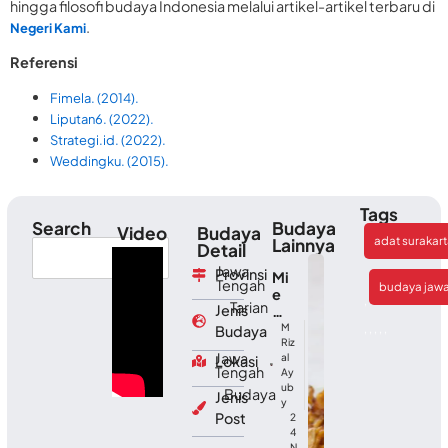
hingga filosofi budaya Indonesia melalui artikel-artikel terbaru di
.
Negeri Kami
Referensi
Fimela. (2014).
Liputan6. (2022).
Strategi.id. (2022).
Weddingku. (2015).
Tags
Search
Budaya
Video
Budaya
adat surakar
Lainnya
Detail
Jawa
Provinsi
Mi
Tengah
budaya jaw
e
,
Tarian
Jenis
Kh
as
M
,
,
,
,
,
Budaya
Ac
Riz
Jawa
al
Lokasi
eh
Tengah
Ay
:
ub
Budaya
Cit
Jenis
y
a
Post
2
Ra
4
sa
N