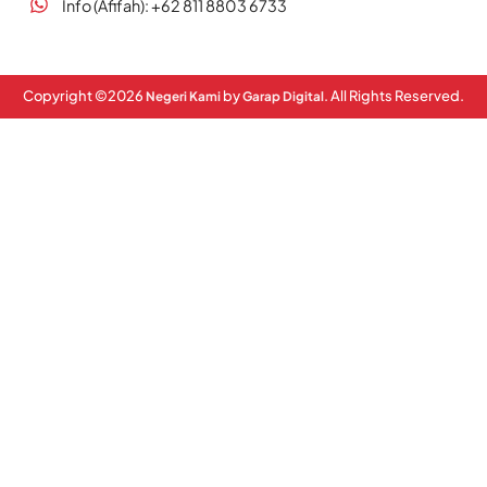
Info (Afifah): +62 811 8803 6733
Copyright ©
2026
by
. All Rights Reserved.
Negeri Kami
Garap Digital