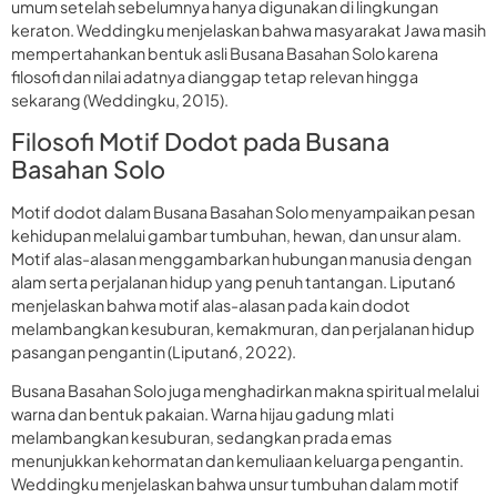
umum setelah sebelumnya hanya digunakan di lingkungan
keraton. Weddingku menjelaskan bahwa masyarakat Jawa masih
mempertahankan bentuk asli Busana Basahan Solo karena
filosofi dan nilai adatnya dianggap tetap relevan hingga
sekarang (Weddingku, 2015).
Filosofi Motif Dodot pada Busana
Basahan Solo
Motif dodot dalam Busana Basahan Solo menyampaikan pesan
kehidupan melalui gambar tumbuhan, hewan, dan unsur alam.
Motif alas-alasan menggambarkan hubungan manusia dengan
alam serta perjalanan hidup yang penuh tantangan. Liputan6
menjelaskan bahwa motif alas-alasan pada kain dodot
melambangkan kesuburan, kemakmuran, dan perjalanan hidup
pasangan pengantin (Liputan6, 2022).
Busana Basahan Solo juga menghadirkan makna spiritual melalui
warna dan bentuk pakaian. Warna hijau gadung mlati
melambangkan kesuburan, sedangkan prada emas
menunjukkan kehormatan dan kemuliaan keluarga pengantin.
Weddingku menjelaskan bahwa unsur tumbuhan dalam motif