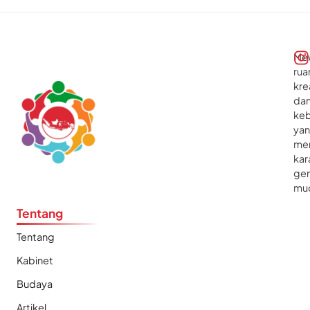
Me
rua
kre
da
ke
ya
me
kar
gen
mu
Tentang
Tentang
Kabinet
Budaya
Artikel