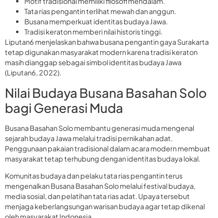
Motif tradisional memiliki filosofi mendalam.
Tata rias pengantin terlihat mewah dan anggun.
Busana memperkuat identitas budaya Jawa.
Tradisi keraton memberi nilai historis tinggi.
Liputan6 menjelaskan bahwa busana pengantin gaya Surakarta
tetap digunakan masyarakat modern karena tradisi keraton
masih dianggap sebagai simbol identitas budaya Jawa
(Liputan6, 2022).
Nilai Budaya Busana Basahan Solo
bagi Generasi Muda
Busana Basahan Solo membantu generasi muda mengenal
sejarah budaya Jawa melalui tradisi pernikahan adat.
Penggunaan pakaian tradisional dalam acara modern membuat
masyarakat tetap terhubung dengan identitas budaya lokal.
Komunitas budaya dan pelaku tata rias pengantin terus
mengenalkan Busana Basahan Solo melalui festival budaya,
media sosial, dan pelatihan tata rias adat. Upaya tersebut
menjaga keberlangsungan warisan budaya agar tetap dikenal
oleh masyarakat Indonesia.