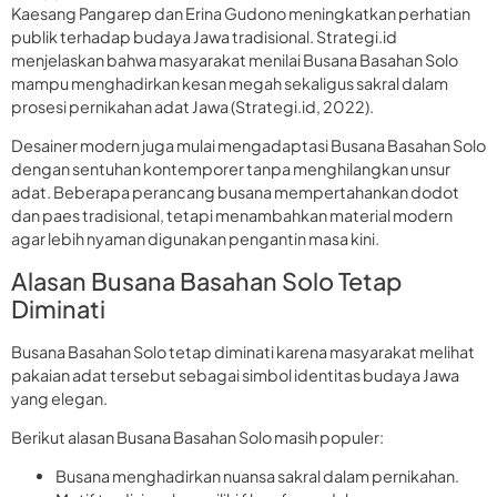
Kaesang Pangarep dan Erina Gudono meningkatkan perhatian
publik terhadap budaya Jawa tradisional. Strategi.id
menjelaskan bahwa masyarakat menilai Busana Basahan Solo
mampu menghadirkan kesan megah sekaligus sakral dalam
prosesi pernikahan adat Jawa (Strategi.id, 2022).
Desainer modern juga mulai mengadaptasi Busana Basahan Solo
dengan sentuhan kontemporer tanpa menghilangkan unsur
adat. Beberapa perancang busana mempertahankan dodot
dan paes tradisional, tetapi menambahkan material modern
agar lebih nyaman digunakan pengantin masa kini.
Alasan Busana Basahan Solo Tetap
Diminati
Busana Basahan Solo tetap diminati karena masyarakat melihat
pakaian adat tersebut sebagai simbol identitas budaya Jawa
yang elegan.
Berikut alasan Busana Basahan Solo masih populer:
Busana menghadirkan nuansa sakral dalam pernikahan.