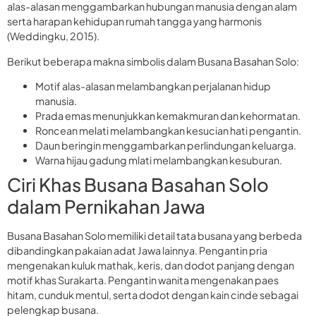
alas-alasan menggambarkan hubungan manusia dengan alam
serta harapan kehidupan rumah tangga yang harmonis
(Weddingku, 2015).
Berikut beberapa makna simbolis dalam Busana Basahan Solo:
Motif alas-alasan melambangkan perjalanan hidup
manusia.
Prada emas menunjukkan kemakmuran dan kehormatan.
Roncean melati melambangkan kesucian hati pengantin.
Daun beringin menggambarkan perlindungan keluarga.
Warna hijau gadung mlati melambangkan kesuburan.
Ciri Khas Busana Basahan Solo
dalam Pernikahan Jawa
Busana Basahan Solo memiliki detail tata busana yang berbeda
dibandingkan pakaian adat Jawa lainnya. Pengantin pria
mengenakan kuluk mathak, keris, dan dodot panjang dengan
motif khas Surakarta. Pengantin wanita mengenakan paes
hitam, cunduk mentul, serta dodot dengan kain cinde sebagai
pelengkap busana.