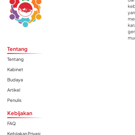
ke
ya
me
kar
gen
mu
Tentang
Tentang
Kabinet
Budaya
Artikel
Penulis
Kebijakan
FAQ
Kebijakan Privasi