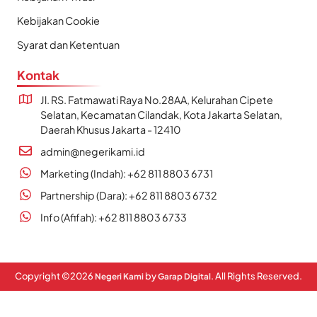
Kebijakan Cookie
Syarat dan Ketentuan
Kontak
Jl. RS. Fatmawati Raya No.28AA, Kelurahan Cipete
Selatan, Kecamatan Cilandak, Kota Jakarta Selatan,
Daerah Khusus Jakarta - 12410
admin@negerikami.id
Marketing (Indah): +62 811 8803 6731
Partnership (Dara): +62 811 8803 6732
Info (Afifah): +62 811 8803 6733
Copyright ©
2026
by
. All Rights Reserved.
Negeri Kami
Garap Digital