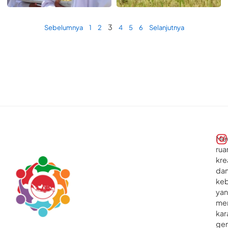
Sebelum Menanam
3
Sebelumnya
1
2
4
5
6
Selanjutnya
Me
rua
kre
da
ke
ya
me
kar
gen