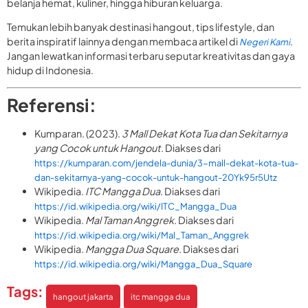
belanja hemat, kuliner, hingga hiburan keluarga.
Temukan lebih banyak destinasi hangout, tips lifestyle, dan
berita inspiratif lainnya dengan membaca artikel di
.
Negeri Kami
Jangan lewatkan informasi terbaru seputar kreativitas dan gaya
hidup di Indonesia.
Referensi:
Kumparan. (2023).
3 Mall Dekat Kota Tua dan Sekitarnya
yang Cocok untuk Hangout
. Diakses dari
https://kumparan.com/jendela-dunia/3-mall-dekat-kota-tua-
dan-sekitarnya-yang-cocok-untuk-hangout-20Yk95r5Utz
Wikipedia.
ITC Mangga Dua
. Diakses dari
https://id.wikipedia.org/wiki/ITC_Mangga_Dua
Wikipedia.
Mal Taman Anggrek
. Diakses dari
https://id.wikipedia.org/wiki/Mal_Taman_Anggrek
Wikipedia.
Mangga Dua Square
. Diakses dari
https://id.wikipedia.org/wiki/Mangga_Dua_Square
Tags:
hangout jakarta
itc mangga dua