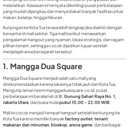
melelahkan. Kawasan ini ternyata dikelilingi pusat perbelanjaan
yang mudah dijangkau dan menyediakan banyak fasilitas untuk
makan, belanja, hingga hiburan.
Kunjungan ke Kota Tua terasa lebih lengkap jika diakhiri dengan
bersantai di mall sekitar. Tiga mall berikut menawarkan
pengalaman hangout yang nyaman, lokasi strategis, dan ragam
pilihan tenant, sehingga cocok dijadikan tujuan setelah
menjelajah area bersejarah tersebut.
1. Mangga Dua Square
Mangga Dua Square menjadi salah satu mall yang
direkomendasikan karena lokasinya tidak jauh dari Kota Tua.
Mengutip laman resmi manggaduasquare.co.id, pusat
perbelanjaan ini beralamat di
Jl. Gunung Sahari Raya No. 1,
Jakarta Utara
, dan buka mulai
pukul 10.00 – 22.00 WIB
.
Mall ini cocok menjadi tempat hangout setelah berkunjung ke
Kota Tua karena memiliki banyak
factory outlet
,
tenant
makanan dan minuman
,
bioskop
,
arena game
, dan berbagai