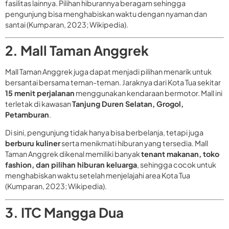
fasilitas lainnya. Pilihan hiburannya beragam sehingga
pengunjung bisa menghabiskan waktu dengan nyaman dan
santai (Kumparan, 2023; Wikipedia).
2. Mall Taman Anggrek
Mall Taman Anggrek juga dapat menjadi pilihan menarik untuk
bersantai bersama teman-teman. Jaraknya dari Kota Tua sekitar
15 menit perjalanan
menggunakan kendaraan bermotor. Mall ini
terletak di kawasan
Tanjung Duren Selatan, Grogol,
Petamburan
.
Di sini, pengunjung tidak hanya bisa berbelanja, tetapi juga
berburu kuliner
serta menikmati hiburan yang tersedia. Mall
Taman Anggrek dikenal memiliki banyak
tenant makanan, toko
fashion, dan pilihan hiburan keluarga
, sehingga cocok untuk
menghabiskan waktu setelah menjelajahi area Kota Tua
(Kumparan, 2023; Wikipedia).
3. ITC Mangga Dua