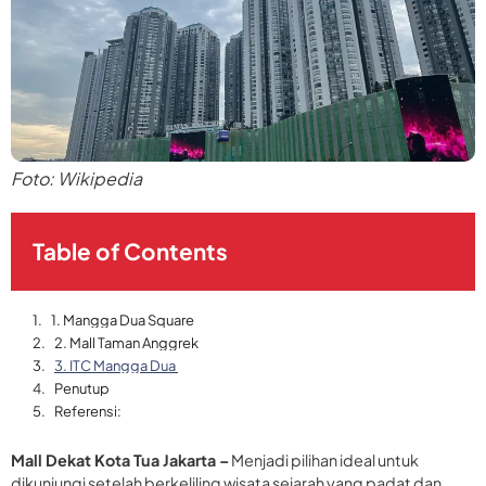
Foto: Wikipedia
Table of Contents
1. Mangga Dua Square
2. Mall Taman Anggrek
3. ITC Mangga Dua
Penutup
Referensi:
Mall Dekat Kota Tua Jakarta –
Menjadi pilihan ideal untuk
dikunjungi setelah berkeliling wisata sejarah yang padat dan