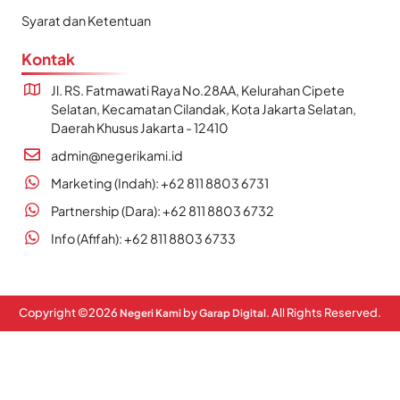
Syarat dan Ketentuan
Kontak
Jl. RS. Fatmawati Raya No.28AA, Kelurahan Cipete
Selatan, Kecamatan Cilandak, Kota Jakarta Selatan,
Daerah Khusus Jakarta - 12410
admin@negerikami.id
Marketing (Indah): +62 811 8803 6731
Partnership (Dara): +62 811 8803 6732
Info (Afifah): +62 811 8803 6733
Copyright ©
2026
by
. All Rights Reserved.
Negeri Kami
Garap Digital