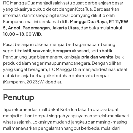
ITC Mangga Dua menjadi salah satu pusat perbelanjaan besar
yang lokasinya cukup dekat dengan Kota Tua. Berdasarkan
informasi dari itcshoppingfestival.com yang dikutip oleh
Kumparan, mall ini beralamat di
Jl. Mangga Dua Raya, RT 11/RW
5, Ancol, Pademangan, Jakarta Utara
, dan buka mulai
pukul
10.00 – 18.00 WIB
.
Pusat belanja ini dikenal menjual berbagai macam barang
seperti
tekstil
,
souvenir
,
beragam aksesori
, serta
batik
.
Pengunjung juga bisa menemukan
baju pria dan wanita
, baik
produk dalam negeri maupun mancanegara. Dengan pilihan
yang sangat beragam, ITC Mangga Dua menjadi destinasi ideal
untuk belanja berbagai kebutuhan dalam satu tempat
(Kumparan, 2023; Wikipedia).
Penutup
Tiga rekomendasi mall dekat Kota Tua Jakarta di atas dapat
menjadi pilihan tempat singgah yang nyaman setelah menikmati
wisata sejarah. Lokasinya mudah dijangkau dan masing-masing
mall menawarkan pengalaman hangout berbeda, mulai dari