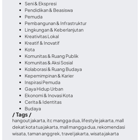
Seni & Ekspresi
Pendidikan & Beasiswa
Pemuda
Pembangunan & Infrastruktur
Lingkungan & Keberlanjutan
Kreativitas Lokal
Kreatif & Inovatif
Kota
Komunitas & Ruang Publik
Komunitas & Aksi Sosial
Kolaborasi & Ruang Budaya
Kepemimpinan & Karier
Inspirasi Pemuda
Gaya Hidup Urban
Ekonomi & Inovasi Kota
Cerita & Identitas
Budaya
/ Tags /
hangout jakarta
,
itc mangga dua
,
lifestyle jakarta
,
mall
dekat kota tua jakarta
,
mall mangga dua
,
rekomendasi
wisata
,
taman anggrek
,
travel jakarta
,
wisata jakarta