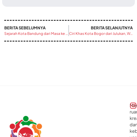
BERITA SEBELUMNYA
BERITA SELANJUTNYA
Sejarah Kota Bandung dari Masa ke Masa yang Menarik Dikulik
Ciri Khas Kota Bogor dari Julukan, Wisata, Hingga Kuliner Ikonik
Me
rua
kre
da
ke