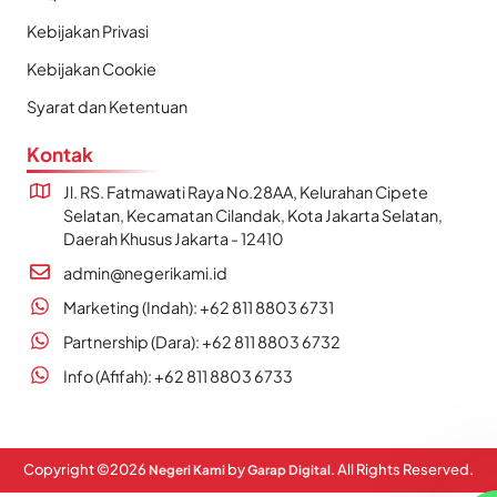
Kebijakan Privasi
Kebijakan Cookie
Syarat dan Ketentuan
Kontak
Jl. RS. Fatmawati Raya No.28AA, Kelurahan Cipete
Selatan, Kecamatan Cilandak, Kota Jakarta Selatan,
Daerah Khusus Jakarta - 12410
admin@negerikami.id
Marketing (Indah): +62 811 8803 6731
Partnership (Dara): +62 811 8803 6732
Info (Afifah): +62 811 8803 6733
Copyright ©
2026
by
. All Rights Reserved.
Negeri Kami
Garap Digital