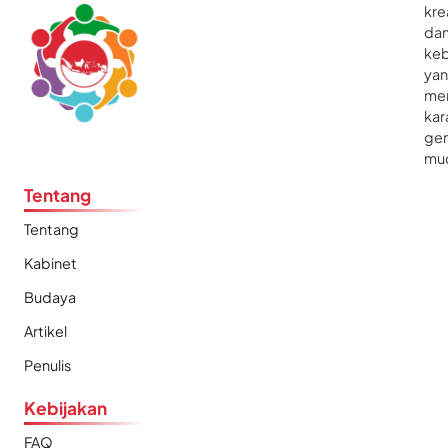
kre
da
ke
ya
me
kar
gen
mu
Tentang
Tentang
Kabinet
Budaya
Artikel
Penulis
Kebijakan
FAQ