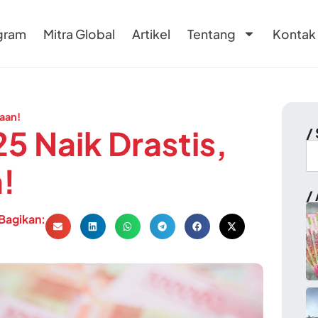
gram
Mitra Global
Artikel
Tentang
Kontak
taan!
 Naik Drastis,
/
n!
/ 
Bagikan: