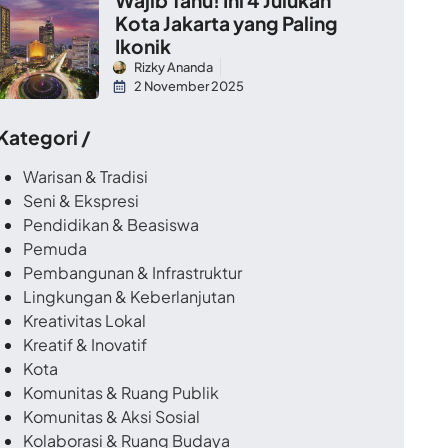
Kota Jakarta yang Paling
Ikonik
Rizky Ananda
2 November 2025
 Kategori /
Warisan & Tradisi
Seni & Ekspresi
Pendidikan & Beasiswa
Pemuda
Pembangunan & Infrastruktur
Lingkungan & Keberlanjutan
Kreativitas Lokal
Kreatif & Inovatif
Kota
Komunitas & Ruang Publik
Komunitas & Aksi Sosial
Kolaborasi & Ruang Budaya