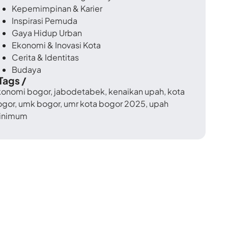
Kepemimpinan & Karier
Inspirasi Pemuda
Gaya Hidup Urban
Ekonomi & Inovasi Kota
Cerita & Identitas
Budaya
 Tags /
konomi bogor
,
jabodetabek
,
kenaikan upah
,
kota
ogor
,
umk bogor
,
umr kota bogor 2025
,
upah
inimum