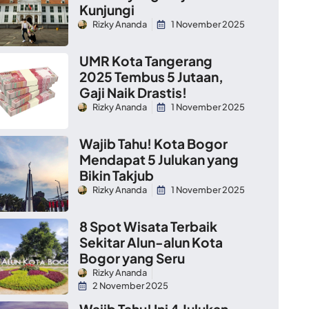
Kunjungi
Rizky Ananda
1 November 2025
UMR Kota Tangerang
2025 Tembus 5 Jutaan,
Gaji Naik Drastis!
Rizky Ananda
1 November 2025
Wajib Tahu! Kota Bogor
Mendapat 5 Julukan yang
Bikin Takjub
Rizky Ananda
1 November 2025
8 Spot Wisata Terbaik
Sekitar Alun-alun Kota
Bogor yang Seru
Rizky Ananda
2 November 2025
Wajib Tahu! Ini 4 Julukan