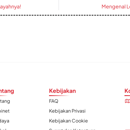
ayahnya!
Mengenal Lo
ntang
Kebijakan
K
ntang
FAQ
inet
Kebijakan Privasi
daya
Kebijakan Cookie