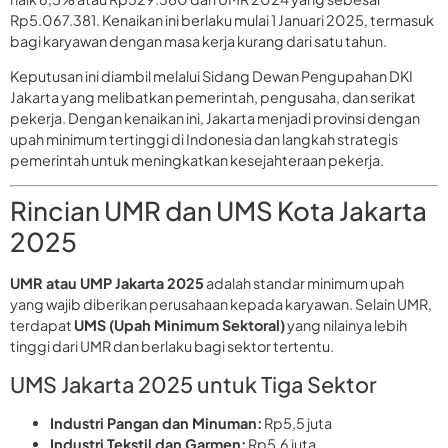
Rp5.067.381. Kenaikan ini berlaku mulai 1 Januari 2025, termasuk
bagi karyawan dengan masa kerja kurang dari satu tahun.
Keputusan ini diambil melalui Sidang Dewan Pengupahan DKI
Jakarta yang melibatkan pemerintah, pengusaha, dan serikat
pekerja. Dengan kenaikan ini, Jakarta menjadi provinsi dengan
upah minimum tertinggi di Indonesia dan langkah strategis
pemerintah untuk meningkatkan kesejahteraan pekerja.
Rincian UMR dan UMS Kota Jakarta
2025
UMR atau UMP Jakarta 2025
adalah standar minimum upah
yang wajib diberikan perusahaan kepada karyawan. Selain UMR,
terdapat
UMS (Upah Minimum Sektoral)
yang nilainya lebih
tinggi dari UMR dan berlaku bagi sektor tertentu.
UMS Jakarta 2025 untuk Tiga Sektor
Industri Pangan dan Minuman:
Rp5,5 juta
Industri Tekstil dan Garmen:
Rp5,6 juta