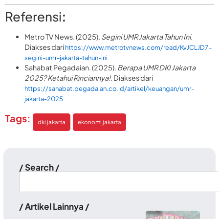
Referensi
:
Metro TV News. (2025).
Segini UMR Jakarta Tahun Ini
.
Diakses dari
https://www.metrotvnews.com/read/KvJCLJD7-
segini-umr-jakarta-tahun-ini
Sahabat Pegadaian. (2025).
Berapa UMR DKI Jakarta
2025? Ketahui Rinciannya!.
Diakses dari
https://sahabat.pegadaian.co.id/artikel/keuangan/umr-
jakarta-2025
Tags:
dki jakarta
ekonomi jakarta
/ Search /
/ Artikel Lainnya /