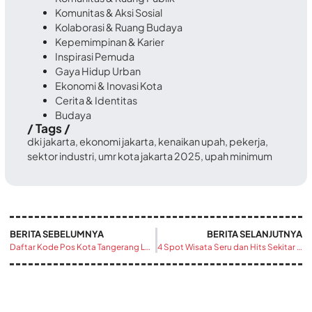
Komunitas & Aksi Sosial
Kolaborasi & Ruang Budaya
Kepemimpinan & Karier
Inspirasi Pemuda
Gaya Hidup Urban
Ekonomi & Inovasi Kota
Cerita & Identitas
Budaya
/ Tags /
dki jakarta
,
ekonomi jakarta
,
kenaikan upah
,
pekerja
,
sektor industri
,
umr kota jakarta 2025
,
upah minimum
BERITA SEBELUMNYA
BERITA SELANJUTNYA
Daftar Kode Pos Kota Tangerang Lengkap Semua Wilayah
4 Spot Wisata Seru dan Hits Sekitar Alun-alun Kota Tangerang