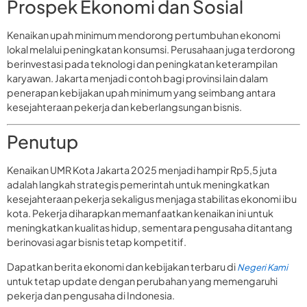
Prospek Ekonomi dan Sosial
Kenaikan upah minimum mendorong pertumbuhan ekonomi
lokal melalui peningkatan konsumsi. Perusahaan juga terdorong
berinvestasi pada teknologi dan peningkatan keterampilan
karyawan. Jakarta menjadi contoh bagi provinsi lain dalam
penerapan kebijakan upah minimum yang seimbang antara
kesejahteraan pekerja dan keberlangsungan bisnis.
Penutup
Kenaikan UMR Kota Jakarta 2025 menjadi hampir Rp5,5 juta
adalah langkah strategis pemerintah untuk meningkatkan
kesejahteraan pekerja sekaligus menjaga stabilitas ekonomi ibu
kota. Pekerja diharapkan memanfaatkan kenaikan ini untuk
meningkatkan kualitas hidup, sementara pengusaha ditantang
berinovasi agar bisnis tetap kompetitif.
Dapatkan berita ekonomi dan kebijakan terbaru di
Negeri Kami
untuk tetap update dengan perubahan yang memengaruhi
pekerja dan pengusaha di Indonesia.