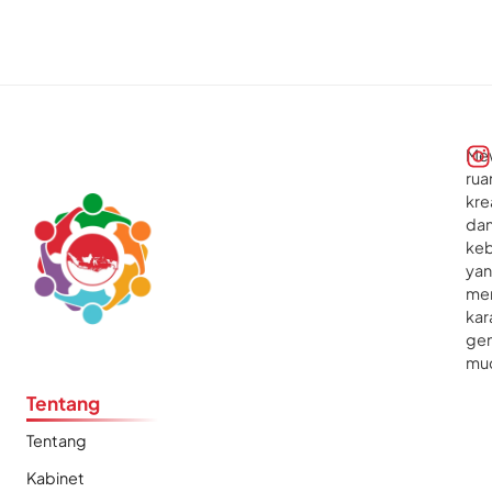
Me
rua
kre
da
ke
ya
me
kar
gen
mu
Tentang
Tentang
Kabinet