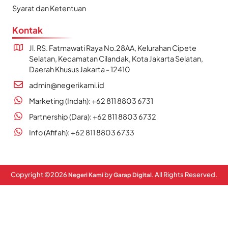
Syarat dan Ketentuan
Kontak
Jl. RS. Fatmawati Raya No.28AA, Kelurahan Cipete
Selatan, Kecamatan Cilandak, Kota Jakarta Selatan,
Daerah Khusus Jakarta - 12410
admin@negerikami.id
Marketing (Indah): +62 811 8803 6731
Partnership (Dara): +62 811 8803 6732
Info (Afifah): +62 811 8803 6733
Copyright ©
2026
by
. All Rights Reserved.
Negeri Kami
Garap Digital