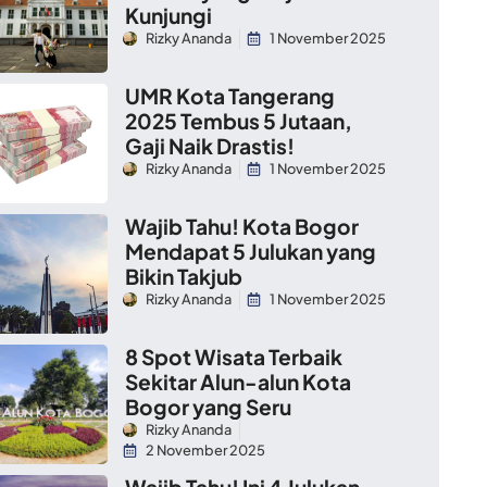
Kunjungi
Rizky Ananda
1 November 2025
UMR Kota Tangerang
2025 Tembus 5 Jutaan,
Gaji Naik Drastis!
Rizky Ananda
1 November 2025
Wajib Tahu! Kota Bogor
Mendapat 5 Julukan yang
Bikin Takjub
Rizky Ananda
1 November 2025
8 Spot Wisata Terbaik
Sekitar Alun-alun Kota
Bogor yang Seru
Rizky Ananda
2 November 2025
Wajib Tahu! Ini 4 Julukan