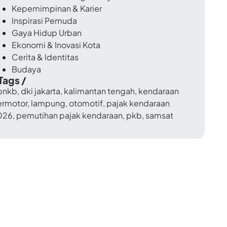
Kepemimpinan & Karier
Inspirasi Pemuda
Gaya Hidup Urban
Ekonomi & Inovasi Kota
Cerita & Identitas
Budaya
 Tags /
bnkb
,
dki jakarta
,
kalimantan tengah
,
kendaraan
ermotor
,
lampung
,
otomotif
,
pajak kendaraan
026
,
pemutihan pajak kendaraan
,
pkb
,
samsat