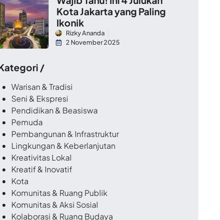
Kota Jakarta yang Paling
Ikonik
Rizky Ananda
2 November 2025
 Kategori /
Warisan & Tradisi
Seni & Ekspresi
Pendidikan & Beasiswa
Pemuda
Pembangunan & Infrastruktur
Lingkungan & Keberlanjutan
Kreativitas Lokal
Kreatif & Inovatif
Kota
Komunitas & Ruang Publik
Komunitas & Aksi Sosial
Kolaborasi & Ruang Budaya