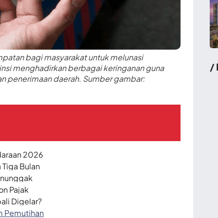
patan bagi masyarakat untuk melunasi
/
vinsi menghadirkan berbagai keringanan guna
an penerimaan daerah. Sumber gambar:
ndaraan 2026
 Tiga Bulan
enunggak
on Pajak
li Digelar?
am Pemutihan