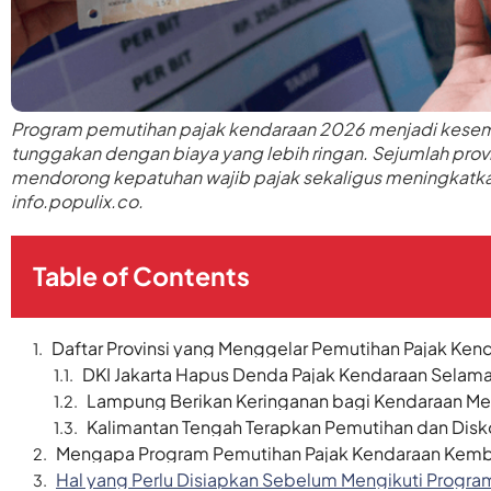
Program pemutihan pajak kendaraan 2026 menjadi kesem
tunggakan dengan biaya yang lebih ringan. Sejumlah pro
mendorong kepatuhan wajib pajak sekaligus meningkatk
info.populix.co.
Table of Contents
Daftar Provinsi yang Menggelar Pemutihan Pajak Ke
DKI Jakarta Hapus Denda Pajak Kendaraan Selama
Lampung Berikan Keringanan bagi Kendaraan M
Kalimantan Tengah Terapkan Pemutihan dan Disk
Mengapa Program Pemutihan Pajak Kendaraan Kemba
Hal yang Perlu Disiapkan Sebelum Mengikuti Progr