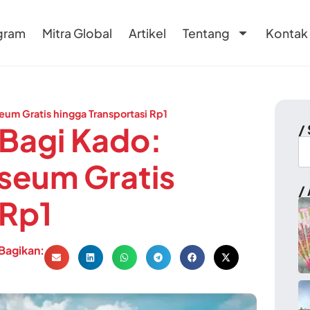
gram
Mitra Global
Artikel
Tentang
Kontak
um Gratis hingga Transportasi Rp1
 Bagi Kado:
/
seum Gratis
/ 
 Rp1
Bagikan: