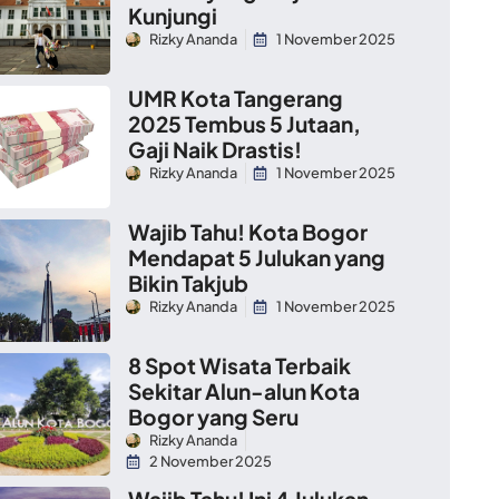
Kunjungi
Rizky Ananda
1 November 2025
UMR Kota Tangerang
2025 Tembus 5 Jutaan,
Gaji Naik Drastis!
Rizky Ananda
1 November 2025
Wajib Tahu! Kota Bogor
Mendapat 5 Julukan yang
Bikin Takjub
Rizky Ananda
1 November 2025
8 Spot Wisata Terbaik
Sekitar Alun-alun Kota
Bogor yang Seru
Rizky Ananda
2 November 2025
Wajib Tahu! Ini 4 Julukan