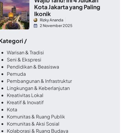
Kota Jakarta yang Paling
Ikonik
Rizky Ananda
2 November 2025
 Kategori /
Warisan & Tradisi
Seni & Ekspresi
Pendidikan & Beasiswa
Pemuda
Pembangunan & Infrastruktur
Lingkungan & Keberlanjutan
Kreativitas Lokal
Kreatif & Inovatif
Kota
Komunitas & Ruang Publik
Komunitas & Aksi Sosial
Kolaborasi & Ruang Budaya