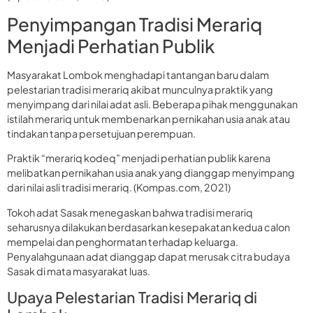
Penyimpangan Tradisi Merariq
Menjadi Perhatian Publik
Masyarakat Lombok menghadapi tantangan baru dalam
pelestarian tradisi merariq akibat munculnya praktik yang
menyimpang dari nilai adat asli. Beberapa pihak menggunakan
istilah merariq untuk membenarkan pernikahan usia anak atau
tindakan tanpa persetujuan perempuan.
Praktik “merariq kodeq” menjadi perhatian publik karena
melibatkan pernikahan usia anak yang dianggap menyimpang
dari nilai asli tradisi merariq. (Kompas.com, 2021)
Tokoh adat Sasak menegaskan bahwa tradisi merariq
seharusnya dilakukan berdasarkan kesepakatan kedua calon
mempelai dan penghormatan terhadap keluarga.
Penyalahgunaan adat dianggap dapat merusak citra budaya
Sasak di mata masyarakat luas.
Upaya Pelestarian Tradisi Merariq di