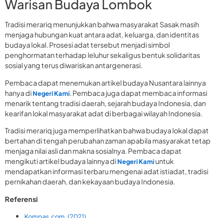
Warisan Budaya Lombok
Tradisi merariq menunjukkan bahwa masyarakat Sasak masih
menjaga hubungan kuat antara adat, keluarga, dan identitas
budaya lokal. Prosesi adat tersebut menjadi simbol
penghormatan terhadap leluhur sekaligus bentuk solidaritas
sosial yang terus diwariskan antargenerasi.
Pembaca dapat menemukan artikel budaya Nusantara lainnya
hanya di
. Pembaca juga dapat membaca informasi
Negeri Kami
menarik tentang tradisi daerah, sejarah budaya Indonesia, dan
kearifan lokal masyarakat adat di berbagai wilayah Indonesia.
Tradisi merariq juga memperlihatkan bahwa budaya lokal dapat
bertahan di tengah perubahan zaman apabila masyarakat tetap
menjaga nilai asli dan makna sosialnya. Pembaca dapat
mengikuti artikel budaya lainnya di
untuk
Negeri Kami
mendapatkan informasi terbaru mengenai adat istiadat, tradisi
pernikahan daerah, dan kekayaan budaya Indonesia.
Referensi
Kompas.com. (2021).