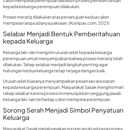
calon mempelai perempuan sebelum proses pemberitahuan
kepada keluarga perempuan dilakukan.
Proses merariq dilakukan atas persetujuan kedua calon
mempelai tanpa adanya paksaan. (Kompas.com, 2021)
Selabar Menjadi Bentuk Pemberitahuan
kepada Keluarga
Keluarga laki-laki mengirim utusan adat kepada keluarga
perempuan untuk menyampaikan bahwa proses merariq telah
dilakukan. Tahap selabar menjadi langkah penting agar
hubungan kedua keluarga tetap terjaga dengan baik.
Utusan adat biasanya menyampaikan pesan secara sopan
kepada keluarga perempuan. Masyarakat Sasak menghormati
tahap selabar karena proses ini menunjukkan tanggung jawab
keluarga laki-laki terhadap calon mempelai perempuan.
Sorong Serah Menjadi Simbol Penyatuan
Keluarga
Masyarakat Sasak melaksanakan sorong serah sebagai proses