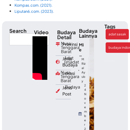
Kompas.com. (2021).
Liputan6.com. (2023).
Tags
Search
Budaya
Video
Budaya
adat sasak
Lainnya
Detail
Nusa
Provinsi
Mi
Tenggara
budaya indo
e
Barat
Kh
Adat
Jenis
as
M
,
,
,
,
,
,
Istiadat
Ac
Riz
Budaya
al
eh
Nusa
Lokasi
Ay
:
Tenggara
ub
Cit
Barat
y
a
2
Budaya
Jenis
Ra
4
Post
sa
N
ya
o
v
ng
e
Be
m
ra
b
ni
e
r
2