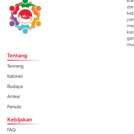
kre
da
ke
ya
me
kar
gen
mu
Tentang
Tentang
Kabinet
Budaya
Artikel
Penulis
Kebijakan
FAQ