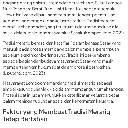
bagian penting dalam sistem adat pernikahan di Pulau Lombok,
Nusa Tenggara Barat. Tradisi ini dikenal luas sebagai bentuk
“kawin lari” yang dilakukan secara adat dengan persetujuan
kedua calon mempelai dan keluarga terkait. Tradisi merariq
memiliki tahapan adat yang terstruktur dan mengandung nilai
sosial dalam kehidupan masyarakat Sasak. (Kompas.com, 2021)
Tradisi merariq berasal dari kata “lari” dalam bahasa Sasak yang
merujuk pada proses membawa calon mempelai perempuan
sebelum akad nikah berlangsung. Tradisi ini berkembang
sebagai bagian dari budaya masyarakat Sasak yang masih
mempertahankan hukum adat dalam prosesi pernikahan.
(Liputan6.com, 2023)
Masyarakat Lombok memandang tradisi merariq sebagai
simbol kesungguhan laki-laki dalam membangun rumah tangga.
Prosesi adat ini juga menunjukkan keterlibatan keluarga besar
dalam menjaga hubungan sosial dan kehormatan keluarga.
Faktor yang Membuat Tradisi Merariq
Tetap Bertahan