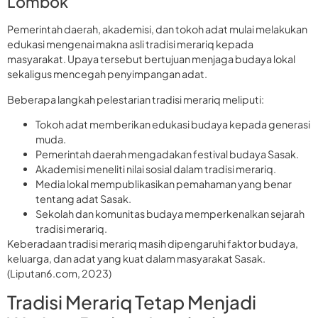
Lombok
Pemerintah daerah, akademisi, dan tokoh adat mulai melakukan
edukasi mengenai makna asli tradisi merariq kepada
masyarakat. Upaya tersebut bertujuan menjaga budaya lokal
sekaligus mencegah penyimpangan adat.
Beberapa langkah pelestarian tradisi merariq meliputi:
Tokoh adat memberikan edukasi budaya kepada generasi
muda.
Pemerintah daerah mengadakan festival budaya Sasak.
Akademisi meneliti nilai sosial dalam tradisi merariq.
Media lokal mempublikasikan pemahaman yang benar
tentang adat Sasak.
Sekolah dan komunitas budaya memperkenalkan sejarah
tradisi merariq.
Keberadaan tradisi merariq masih dipengaruhi faktor budaya,
keluarga, dan adat yang kuat dalam masyarakat Sasak.
(Liputan6.com, 2023)
Tradisi Merariq Tetap Menjadi