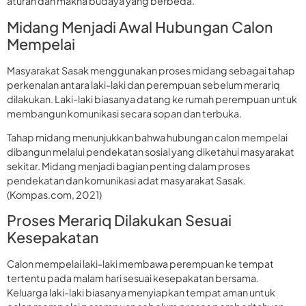
aturan dan makna budaya yang berbeda.
Midang Menjadi Awal Hubungan Calon
Mempelai
Masyarakat Sasak menggunakan proses midang sebagai tahap
perkenalan antara laki-laki dan perempuan sebelum merariq
dilakukan. Laki-laki biasanya datang ke rumah perempuan untuk
membangun komunikasi secara sopan dan terbuka.
Tahap midang menunjukkan bahwa hubungan calon mempelai
dibangun melalui pendekatan sosial yang diketahui masyarakat
sekitar. Midang menjadi bagian penting dalam proses
pendekatan dan komunikasi adat masyarakat Sasak.
(Kompas.com, 2021)
Proses Merariq Dilakukan Sesuai
Kesepakatan
Calon mempelai laki-laki membawa perempuan ke tempat
tertentu pada malam hari sesuai kesepakatan bersama.
Keluarga laki-laki biasanya menyiapkan tempat aman untuk