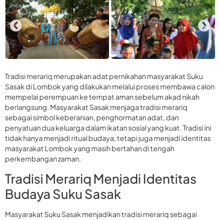
Tradisi merariq merupakan adat pernikahan masyarakat Suku
Sasak di Lombok yang dilakukan melalui proses membawa calon
mempelai perempuan ke tempat aman sebelum akad nikah
berlangsung. Masyarakat Sasak menjaga tradisi merariq
sebagai simbol keberanian, penghormatan adat, dan
penyatuan dua keluarga dalam ikatan sosial yang kuat. Tradisi ini
tidak hanya menjadi ritual budaya, tetapi juga menjadi identitas
masyarakat Lombok yang masih bertahan di tengah
perkembangan zaman.
Tradisi Merariq Menjadi Identitas
Budaya Suku Sasak
Masyarakat Suku Sasak menjadikan tradisi merariq sebagai