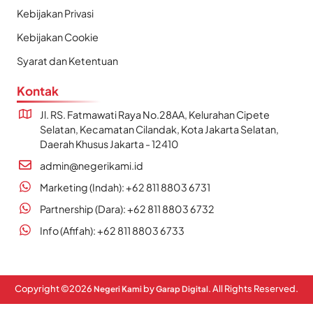
Kebijakan Privasi
Kebijakan Cookie
Syarat dan Ketentuan
Kontak
Jl. RS. Fatmawati Raya No.28AA, Kelurahan Cipete
Selatan, Kecamatan Cilandak, Kota Jakarta Selatan,
Daerah Khusus Jakarta - 12410
admin@negerikami.id
Marketing (Indah): +62 811 8803 6731
Partnership (Dara): +62 811 8803 6732
Info (Afifah): +62 811 8803 6733
Copyright ©
2026
by
. All Rights Reserved.
Negeri Kami
Garap Digital