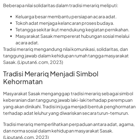
Beberapa nilai solidaritas dalam tradisi merariq meliputi:
Keluarga besar membantu persiapan acara adat.
Tokoh adat menjaga kelancaran proses budaya.
Tetangga sekitar ikut mendukung kegiatan pernikahan.
Masyarakat Sasak mempererat hubungan sosial melalui
acara adat.
Tradisi merariq mengandung nilai komunikasi, solidaritas, dan
tanggung jawab dalam kehidupan rumah tangga masyarakat
Sasak. (Liputan6.com, 2023)
Tradisi Merariq Menjadi Simbol
Kehormatan
Masyarakat Sasak menganggap tradisi merariq sebagai simbol
keberanian dan tanggung jawab laki-laki terhadap perempuan
yang akan dinikahi. Tradisi ini juga menjadi bentuk penghormatan
terhadap adat leluhur yang diwariskan secara turun-temurun.
Tradisi merariq memperlihatkan perpaduan antara adat, agama,
dan norma sosial dalam kehidupan masyarakat Sasak.
(Liputan6.com, 2023)