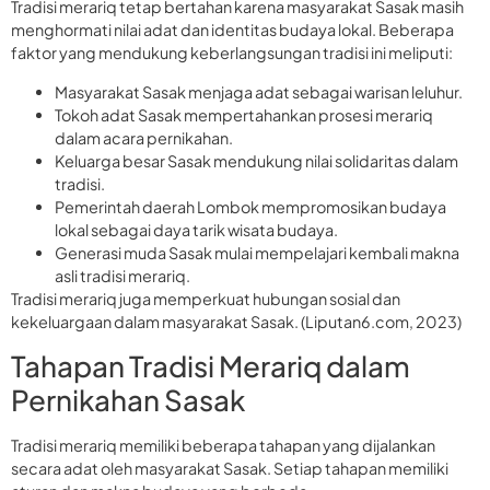
Tradisi merariq tetap bertahan karena masyarakat Sasak masih
menghormati nilai adat dan identitas budaya lokal. Beberapa
faktor yang mendukung keberlangsungan tradisi ini meliputi:
Masyarakat Sasak menjaga adat sebagai warisan leluhur.
Tokoh adat Sasak mempertahankan prosesi merariq
dalam acara pernikahan.
Keluarga besar Sasak mendukung nilai solidaritas dalam
tradisi.
Pemerintah daerah Lombok mempromosikan budaya
lokal sebagai daya tarik wisata budaya.
Generasi muda Sasak mulai mempelajari kembali makna
asli tradisi merariq.
Tradisi merariq juga memperkuat hubungan sosial dan
kekeluargaan dalam masyarakat Sasak. (Liputan6.com, 2023)
Tahapan Tradisi Merariq dalam
Pernikahan Sasak
Tradisi merariq memiliki beberapa tahapan yang dijalankan
secara adat oleh masyarakat Sasak. Setiap tahapan memiliki