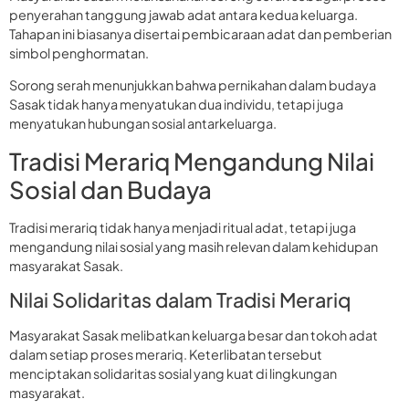
penyerahan tanggung jawab adat antara kedua keluarga.
Tahapan ini biasanya disertai pembicaraan adat dan pemberian
simbol penghormatan.
Sorong serah menunjukkan bahwa pernikahan dalam budaya
Sasak tidak hanya menyatukan dua individu, tetapi juga
menyatukan hubungan sosial antarkeluarga.
Tradisi Merariq Mengandung Nilai
Sosial dan Budaya
Tradisi merariq tidak hanya menjadi ritual adat, tetapi juga
mengandung nilai sosial yang masih relevan dalam kehidupan
masyarakat Sasak.
Nilai Solidaritas dalam Tradisi Merariq
Masyarakat Sasak melibatkan keluarga besar dan tokoh adat
dalam setiap proses merariq. Keterlibatan tersebut
menciptakan solidaritas sosial yang kuat di lingkungan
masyarakat.