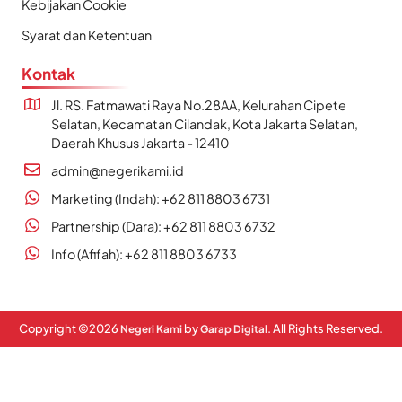
Kebijakan Cookie
Syarat dan Ketentuan
Kontak
Jl. RS. Fatmawati Raya No.28AA, Kelurahan Cipete
Selatan, Kecamatan Cilandak, Kota Jakarta Selatan,
Daerah Khusus Jakarta - 12410
admin@negerikami.id
Marketing (Indah): +62 811 8803 6731
Partnership (Dara): +62 811 8803 6732
Info (Afifah): +62 811 8803 6733
Copyright ©
2026
by
. All Rights Reserved.
Negeri Kami
Garap Digital