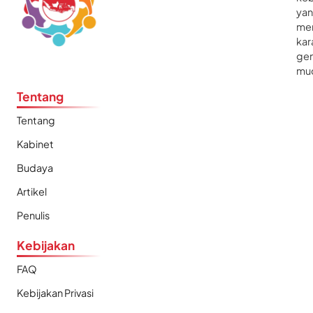
ya
me
kar
gen
mu
Tentang
Tentang
Kabinet
Budaya
Artikel
Penulis
Kebijakan
FAQ
Kebijakan Privasi