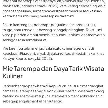
Terdapat beberapa variasi penyajian, yakni versi kering, lembap,
dan basah (Indonesia.travel, 2023). Versi kering cenderung lebih
ringan tanpa kuah, sementara versi basah memiliki sedikit kuah
kental berbumbu yang meresap ke dalam mi.
Selain ikan tongkol, beberapa penjual menambahkan telur,
tauge, atau irisan daun bawang sebagai pelengkap. Tekstur mi
yang pipih dan lembut membuat bumbu lebih mudah menyerap
sehingga rasa semakin kuat.
Mie Tarempa telah menjadi salah satu kuliner legendaris di
Kepulauan Riau dan banyak dijajakan di kedai-kedai makan khas
Melayu (Kepri.disway.id, 2023).
Mie Tarempa dan Daya Tarik Wisata
Kuliner
Perkembangan pariwisata di Kepulauan Riau turut mengangkat
nama Mie Tarempa sebagai ikon kuliner daerah. Wisatawan yang
datang ke Anambas maupun Batam kerap mencari hidangan ini
sebagai pengalaman kuliner autentik.