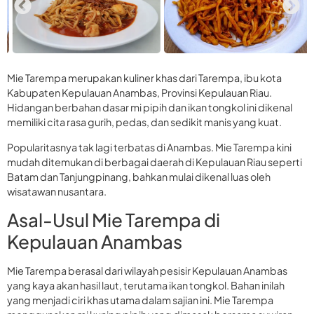
Mie Tarempa merupakan kuliner khas dari Tarempa, ibu kota
Kabupaten Kepulauan Anambas, Provinsi Kepulauan Riau.
Hidangan berbahan dasar mi pipih dan ikan tongkol ini dikenal
memiliki cita rasa gurih, pedas, dan sedikit manis yang kuat.
Popularitasnya tak lagi terbatas di Anambas. Mie Tarempa kini
mudah ditemukan di berbagai daerah di Kepulauan Riau seperti
Batam dan Tanjungpinang, bahkan mulai dikenal luas oleh
wisatawan nusantara.
Asal-Usul Mie Tarempa di
Kepulauan Anambas
Mie Tarempa berasal dari wilayah pesisir Kepulauan Anambas
yang kaya akan hasil laut, terutama ikan tongkol. Bahan inilah
yang menjadi ciri khas utama dalam sajian ini. Mie Tarempa