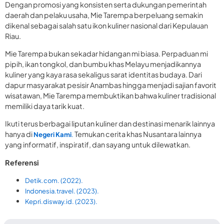
Dengan promosi yang konsisten serta dukungan pemerintah
daerah dan pelaku usaha, Mie Tarempa berpeluang semakin
dikenal sebagai salah satu ikon kuliner nasional dari Kepulauan
Riau.
Mie Tarempa bukan sekadar hidangan mi biasa. Perpaduan mi
pipih, ikan tongkol, dan bumbu khas Melayu menjadikannya
kuliner yang kaya rasa sekaligus sarat identitas budaya. Dari
dapur masyarakat pesisir Anambas hingga menjadi sajian favorit
wisatawan, Mie Tarempa membuktikan bahwa kuliner tradisional
memiliki daya tarik kuat.
Ikuti terus berbagai liputan kuliner dan destinasi menarik lainnya
hanya di
Temukan cerita khas Nusantara lainnya
Negeri Kami
.
yang informatif, inspiratif, dan sayang untuk dilewatkan.
Referensi
Detik.com. (2022).
Indonesia.travel. (2023).
Kepri.disway.id. (2023).