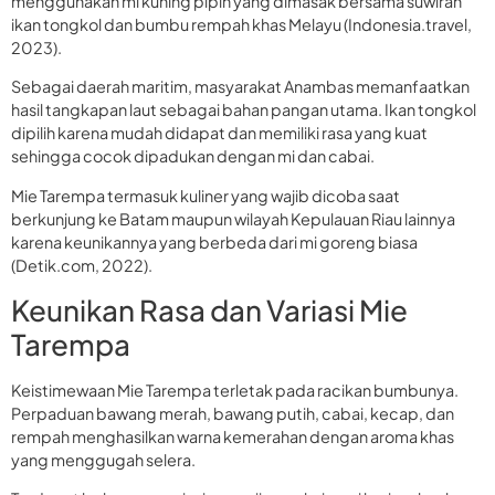
menggunakan mi kuning pipih yang dimasak bersama suwiran
ikan tongkol dan bumbu rempah khas Melayu (Indonesia.travel,
2023).
Sebagai daerah maritim, masyarakat Anambas memanfaatkan
hasil tangkapan laut sebagai bahan pangan utama. Ikan tongkol
dipilih karena mudah didapat dan memiliki rasa yang kuat
sehingga cocok dipadukan dengan mi dan cabai.
Mie Tarempa termasuk kuliner yang wajib dicoba saat
berkunjung ke Batam maupun wilayah Kepulauan Riau lainnya
karena keunikannya yang berbeda dari mi goreng biasa
(Detik.com, 2022).
Keunikan Rasa dan Variasi Mie
Tarempa
Keistimewaan Mie Tarempa terletak pada racikan bumbunya.
Perpaduan bawang merah, bawang putih, cabai, kecap, dan
rempah menghasilkan warna kemerahan dengan aroma khas
yang menggugah selera.