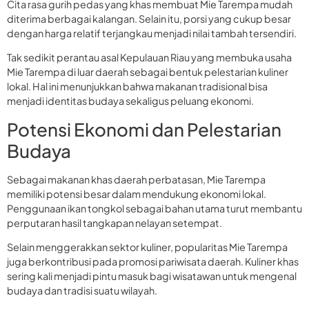
Cita rasa gurih pedas yang khas membuat Mie Tarempa mudah
diterima berbagai kalangan. Selain itu, porsi yang cukup besar
dengan harga relatif terjangkau menjadi nilai tambah tersendiri.
Tak sedikit perantau asal Kepulauan Riau yang membuka usaha
Mie Tarempa di luar daerah sebagai bentuk pelestarian kuliner
lokal. Hal ini menunjukkan bahwa makanan tradisional bisa
menjadi identitas budaya sekaligus peluang ekonomi.
Potensi Ekonomi dan Pelestarian
Budaya
Sebagai makanan khas daerah perbatasan, Mie Tarempa
memiliki potensi besar dalam mendukung ekonomi lokal.
Penggunaan ikan tongkol sebagai bahan utama turut membantu
perputaran hasil tangkapan nelayan setempat.
Selain menggerakkan sektor kuliner, popularitas Mie Tarempa
juga berkontribusi pada promosi pariwisata daerah. Kuliner khas
sering kali menjadi pintu masuk bagi wisatawan untuk mengenal
budaya dan tradisi suatu wilayah.