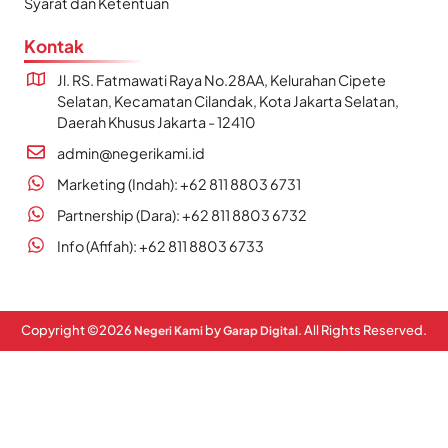
Syarat dan Ketentuan
Kontak
Jl. RS. Fatmawati Raya No.28AA, Kelurahan Cipete
Selatan, Kecamatan Cilandak, Kota Jakarta Selatan,
Daerah Khusus Jakarta - 12410
admin@negerikami.id
Marketing (Indah): +62 811 8803 6731
Partnership (Dara): +62 811 8803 6732
Info (Afifah): +62 811 8803 6733
Copyright ©
2026
by
. All Rights Reserved.
Negeri Kami
Garap Digital