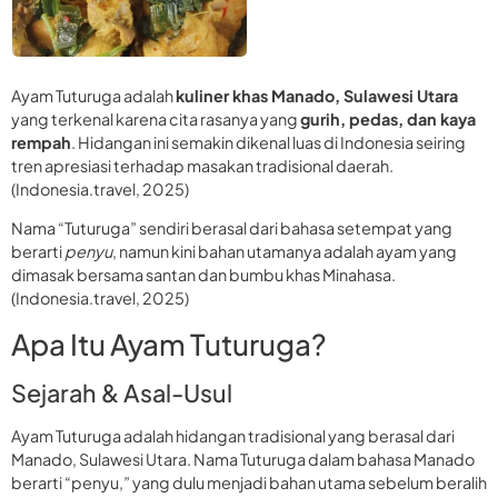
Ayam Tuturuga adalah
kuliner khas Manado, Sulawesi Utara
yang terkenal karena cita rasanya yang
gurih, pedas, dan kaya
rempah
. Hidangan ini semakin dikenal luas di Indonesia seiring
tren apresiasi terhadap masakan tradisional daerah.
(Indonesia.travel, 2025)
Nama “Tuturuga” sendiri berasal dari bahasa setempat yang
berarti
penyu
, namun kini bahan utamanya adalah ayam yang
dimasak bersama santan dan bumbu khas Minahasa.
(Indonesia.travel, 2025)
Apa Itu Ayam Tuturuga?
Sejarah & Asal-Usul
Ayam Tuturuga adalah hidangan tradisional yang berasal dari
Manado, Sulawesi Utara. Nama Tuturuga dalam bahasa Manado
berarti “penyu,” yang dulu menjadi bahan utama sebelum beralih