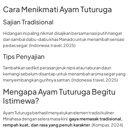
Cara Menikmati Ayam Tuturuga
Sajian Tradisional
Hidangan ini paling nikmat disajikan bersama nasi putih hangat
dan sambal dabu-dabu khas Manado untuk menambah sensasi
pedas segar. (Indonesia.travel, 2025)
Tips Penyajian
Tambahkan sedikit perasan jeruk nipis atau taburan daun
kemangi sebelum disantap untuk menambah aroma segar yang
menyeimbangkan gurihnya santan. (Indonesia.travel, 2025)
Mengapa Ayam Tuturuga Begitu
Istimewa?
Ayam Tuturuga berhasil menyatukan elemen tradisi kuliner
Minahasa dengan selera masa kini:
gaya memasak tradisional,
rempah kuat, dan rasa yang penuh karakter
. (Kompas, 2024)