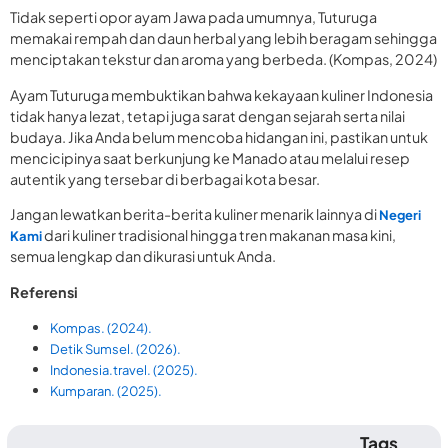
Tidak seperti opor ayam Jawa pada umumnya, Tuturuga
memakai rempah dan daun herbal yang lebih beragam sehingga
menciptakan tekstur dan aroma yang berbeda. (Kompas, 2024)
Ayam Tuturuga membuktikan bahwa kekayaan kuliner Indonesia
tidak hanya lezat, tetapi juga sarat dengan sejarah serta nilai
budaya. Jika Anda belum mencoba hidangan ini, pastikan untuk
mencicipinya saat berkunjung ke Manado atau melalui resep
autentik yang tersebar di berbagai kota besar.
Jangan lewatkan berita-berita kuliner menarik lainnya di
Negeri
dari kuliner tradisional hingga tren makanan masa kini,
Kami
semua lengkap dan dikurasi untuk Anda.
Referensi
Kompas. (2024).
Detik Sumsel. (2026).
Indonesia.travel. (2025).
Kumparan. (2025).
Tags