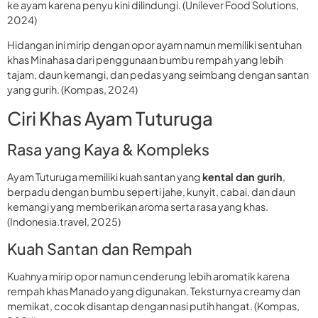
ke ayam karena penyu kini dilindungi. (Unilever Food Solutions,
2024)
Hidangan ini mirip dengan opor ayam namun memiliki sentuhan
khas Minahasa dari penggunaan bumbu rempah yang lebih
tajam, daun kemangi, dan pedas yang seimbang dengan santan
yang gurih. (Kompas, 2024)
Ciri Khas Ayam Tuturuga
Rasa yang Kaya & Kompleks
Ayam Tuturuga memiliki kuah santan yang
kental dan gurih
,
berpadu dengan bumbu seperti jahe, kunyit, cabai, dan daun
kemangi yang memberikan aroma serta rasa yang khas.
(Indonesia.travel, 2025)
Kuah Santan dan Rempah
Kuahnya mirip opor namun cenderung lebih aromatik karena
rempah khas Manado yang digunakan. Teksturnya creamy dan
memikat, cocok disantap dengan nasi putih hangat. (Kompas,