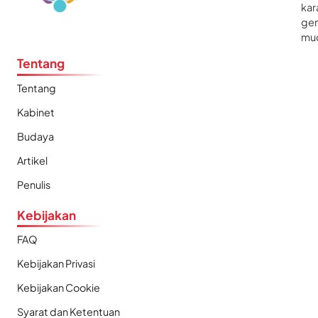
kar
gen
mu
Tentang
Tentang
Kabinet
Budaya
Artikel
Penulis
Kebijakan
FAQ
Kebijakan Privasi
Kebijakan Cookie
Syarat dan Ketentuan