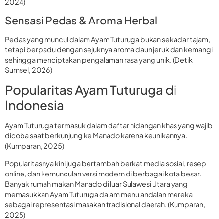
2024)
Sensasi Pedas & Aroma Herbal
Pedas yang muncul dalam Ayam Tuturuga bukan sekadar tajam,
tetapi berpadu dengan sejuknya aroma daun jeruk dan kemangi
sehingga menciptakan pengalaman rasa yang unik. (Detik
Sumsel, 2026)
Popularitas Ayam Tuturuga di
Indonesia
Ayam Tuturuga termasuk dalam daftar hidangan khas yang wajib
dicoba saat berkunjung ke Manado karena keunikannya.
(Kumparan, 2025)
Popularitasnya kini juga bertambah berkat media sosial, resep
online, dan kemunculan versi modern di berbagai kota besar.
Banyak rumah makan Manado di luar Sulawesi Utara yang
memasukkan Ayam Tuturuga dalam menu andalan mereka
sebagai representasi masakan tradisional daerah. (Kumparan,
2025)