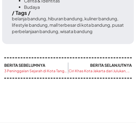
Cerita & Identitas
Budaya
/ Tags /
belanja bandung
,
hiburan bandung
,
kuliner bandung
,
lifestyle bandung
,
mall terbesar di kota bandung
,
pusat
perbelanjaan bandung
,
wisata bandung
BERITA SEBELUMNYA
BERITA SELANJUTNYA
3 Peninggalan Sejarah di Kota Tangerang yang Wajib Kamu Kenal
Ciri Khas Kota Jakarta dari Julukan, Wisata, Hingga Kuliner Ikonik