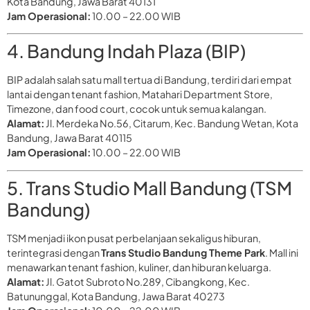
Kota Bandung, Jawa Barat 40131
Jam Operasional:
10.00 – 22.00 WIB
4. Bandung Indah Plaza (BIP)
BIP adalah salah satu mall tertua di Bandung, terdiri dari empat
lantai dengan tenant fashion, Matahari Department Store,
Timezone, dan food court, cocok untuk semua kalangan.
Alamat:
Jl. Merdeka No.56, Citarum, Kec. Bandung Wetan, Kota
Bandung, Jawa Barat 40115
Jam Operasional:
10.00 – 22.00 WIB
5. Trans Studio Mall Bandung (TSM
Bandung)
TSM menjadi ikon pusat perbelanjaan sekaligus hiburan,
terintegrasi dengan
Trans Studio Bandung Theme Park
. Mall ini
menawarkan tenant fashion, kuliner, dan hiburan keluarga.
Alamat:
Jl. Gatot Subroto No.289, Cibangkong, Kec.
Batununggal, Kota Bandung, Jawa Barat 40273