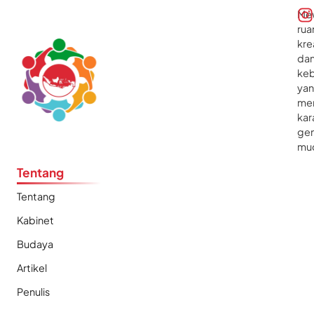
Me
rua
kre
da
ke
ya
me
kar
gen
mu
Tentang
Tentang
Kabinet
Budaya
Artikel
Penulis