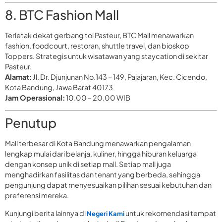
8. BTC Fashion Mall
Terletak dekat gerbang tol Pasteur, BTC Mall menawarkan
fashion, foodcourt, restoran, shuttle travel, dan bioskop
Toppers. Strategis untuk wisatawan yang staycation di sekitar
Pasteur.
Alamat:
Jl. Dr. Djunjunan No.143 – 149, Pajajaran, Kec. Cicendo,
Kota Bandung, Jawa Barat 40173
Jam Operasional:
10.00 – 20.00 WIB
Penutup
Mall terbesar di Kota Bandung menawarkan pengalaman
lengkap mulai dari belanja, kuliner, hingga hiburan keluarga
dengan konsep unik di setiap mall. Setiap mall juga
menghadirkan fasilitas dan tenant yang berbeda, sehingga
pengunjung dapat menyesuaikan pilihan sesuai kebutuhan dan
preferensi mereka.
Kunjungi berita lainnya di
untuk rekomendasi tempat
Negeri Kami