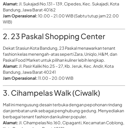
Alamat:
Jl. Sukajadi No.131 – 139, Cipedes, Kec. Sukajadi, Kota
Bandung, Jawa Barat 40162
Jam Operasional:
10.00 – 21.00 WIB (Sabtu tutup jam 22.00
WIB)
2. 23 Paskal Shopping Center
Dekat Stasiun Kota Bandung, 23 Paskal menawarkan tenant
fashion kelas menengah-atas seperti Zara, Uniqlo, H&M, dan
Paskal Food Market untuk pilihan kuliner lebih lengkap.
Alamat:
Jl. Pasir Kaliki No.25 – 27, Kb. Jeruk, Kec. Andir, Kota
Bandung, Jawa Barat 40241
Jam Operasional:
11.00 – 20.00 WIB
3. Cihampelas Walk (Ciwalk)
Mall ini mengusung desain terbuka dengan pepohonan rindang
dan jembatan unik sebagai penghubung gedung. Menyediakan
berbagai tenant fashion dan kuliner populer.
Alamat:
Jl. Cihampelas No.160, Cipaganti, Kecamatan Coblong,