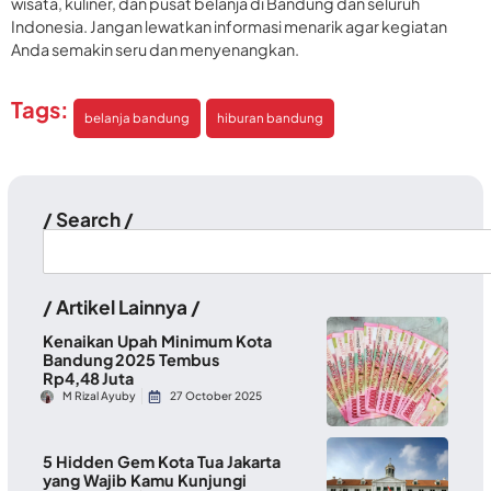
wisata, kuliner, dan pusat belanja di Bandung dan seluruh
Indonesia. Jangan lewatkan informasi menarik agar kegiatan
Anda semakin seru dan menyenangkan.
Tags:
belanja bandung
hiburan bandung
/ Search /
/ Artikel Lainnya /
Kenaikan Upah Minimum Kota
Bandung 2025 Tembus
Rp4,48 Juta
M Rizal Ayuby
27 October 2025
5 Hidden Gem Kota Tua Jakarta
yang Wajib Kamu Kunjungi