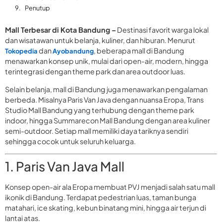
Penutup
Mall Terbesar di Kota Bandung –
Destinasi favorit warga lokal
dan wisatawan untuk belanja, kuliner, dan hiburan. Menurut
dan
, beberapa mall di Bandung
Tokopedia
Ayobandung
menawarkan konsep unik, mulai dari open-air, modern, hingga
terintegrasi dengan theme park dan area outdoor luas.
Selain belanja, mall di Bandung juga menawarkan pengalaman
berbeda. Misalnya Paris Van Java dengan nuansa Eropa, Trans
Studio Mall Bandung yang terhubung dengan theme park
indoor, hingga Summarecon Mall Bandung dengan area kuliner
semi-outdoor. Setiap mall memiliki daya tariknya sendiri
sehingga cocok untuk seluruh keluarga.
1. Paris Van Java Mall
Konsep open-air ala Eropa membuat PVJ menjadi salah satu mall
ikonik di Bandung. Terdapat pedestrian luas, taman bunga
matahari, ice skating, kebun binatang mini, hingga air terjun di
lantai atas.