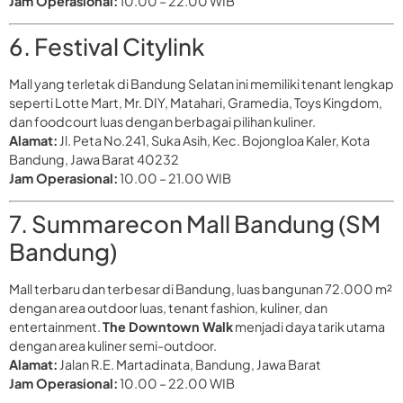
Jam Operasional:
10.00 – 22.00 WIB
6. Festival Citylink
Mall yang terletak di Bandung Selatan ini memiliki tenant lengkap
seperti Lotte Mart, Mr. DIY, Matahari, Gramedia, Toys Kingdom,
dan foodcourt luas dengan berbagai pilihan kuliner.
Alamat:
Jl. Peta No.241, Suka Asih, Kec. Bojongloa Kaler, Kota
Bandung, Jawa Barat 40232
Jam Operasional:
10.00 – 21.00 WIB
7. Summarecon Mall Bandung (SM
Bandung)
Mall terbaru dan terbesar di Bandung, luas bangunan 72.000 m²
dengan area outdoor luas, tenant fashion, kuliner, dan
entertainment.
The Downtown Walk
menjadi daya tarik utama
dengan area kuliner semi-outdoor.
Alamat:
Jalan R.E. Martadinata, Bandung, Jawa Barat
Jam Operasional:
10.00 – 22.00 WIB