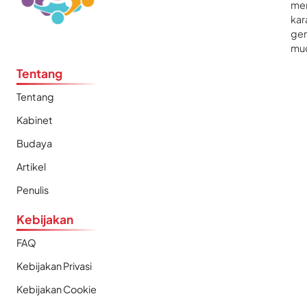
me
kar
gen
mu
Tentang
Tentang
Kabinet
Budaya
Artikel
Penulis
Kebijakan
FAQ
Kebijakan Privasi
Kebijakan Cookie