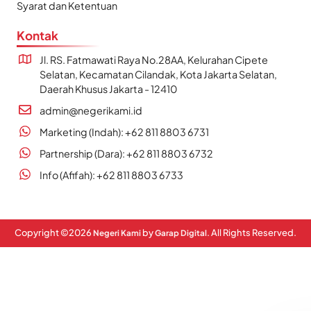
Syarat dan Ketentuan
Kontak
Jl. RS. Fatmawati Raya No.28AA, Kelurahan Cipete
Selatan, Kecamatan Cilandak, Kota Jakarta Selatan,
Daerah Khusus Jakarta - 12410
admin@negerikami.id
Marketing (Indah): +62 811 8803 6731
Partnership (Dara): +62 811 8803 6732
Info (Afifah): +62 811 8803 6733
Copyright ©
2026
by
. All Rights Reserved.
Negeri Kami
Garap Digital