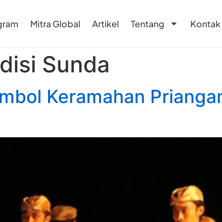
gram
Mitra Global
Artikel
Tentang
Kontak
disi Sunda
imbol Keramahan Prianga