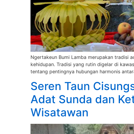
Ngertakeun Bumi Lamba merupakan tradisi a
kehidupan. Tradisi yang rutin digelar di kaw
tentang pentingnya hubungan harmonis antar
Seren Taun Cisungs
Adat Sunda dan Ket
Wisatawan