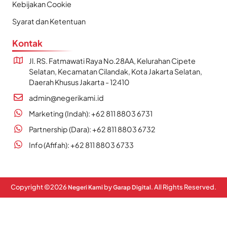
Kebijakan Cookie
Syarat dan Ketentuan
Kontak
Jl. RS. Fatmawati Raya No.28AA, Kelurahan Cipete
Selatan, Kecamatan Cilandak, Kota Jakarta Selatan,
Daerah Khusus Jakarta - 12410
admin@negerikami.id
Marketing (Indah): +62 811 8803 6731
Partnership (Dara): +62 811 8803 6732
Info (Afifah): +62 811 8803 6733
Copyright ©
2026
by
. All Rights Reserved.
Negeri Kami
Garap Digital