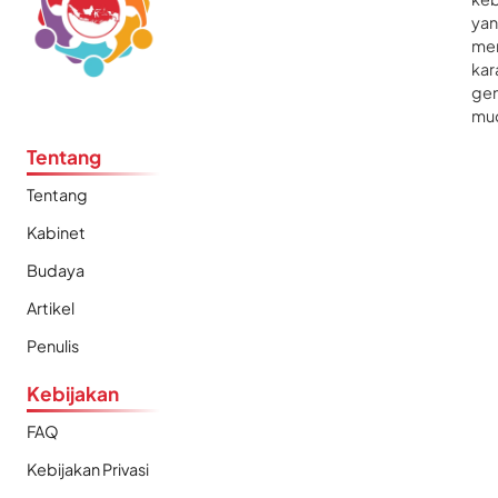
ya
me
kar
gen
mu
Tentang
Tentang
Kabinet
Budaya
Artikel
Penulis
Kebijakan
FAQ
Kebijakan Privasi