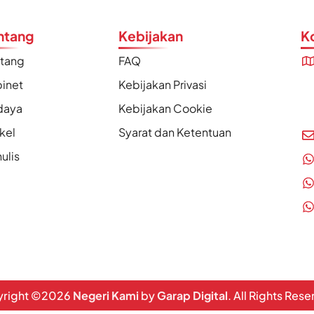
ntang
Kebijakan
K
ntang
FAQ
inet
Kebijakan Privasi
daya
Kebijakan Cookie
ikel
Syarat dan Ketentuan
ulis
right ©
2026
Negeri Kami
by
Garap Digital
. All Rights Res