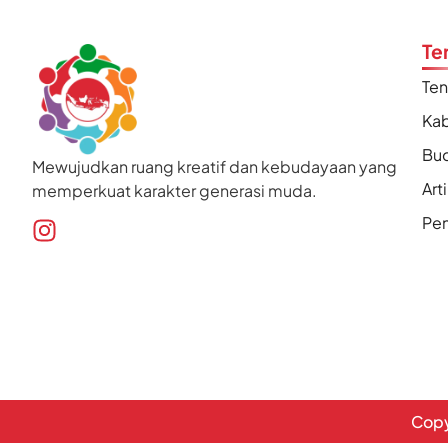
Te
Te
Kab
Bu
Mewujudkan ruang kreatif dan kebudayaan yang
Art
memperkuat karakter generasi muda.
Pen
Copy