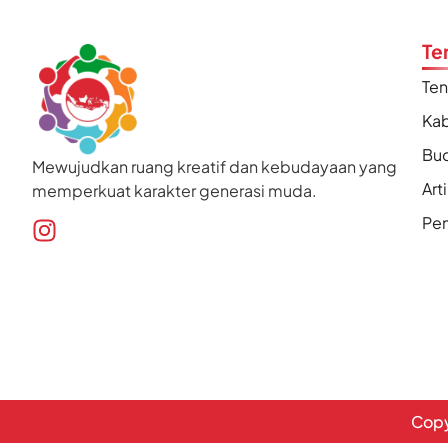
Te
Te
Kab
Bu
Mewujudkan ruang kreatif dan kebudayaan yang
Art
memperkuat karakter generasi muda.
Pen
Copy