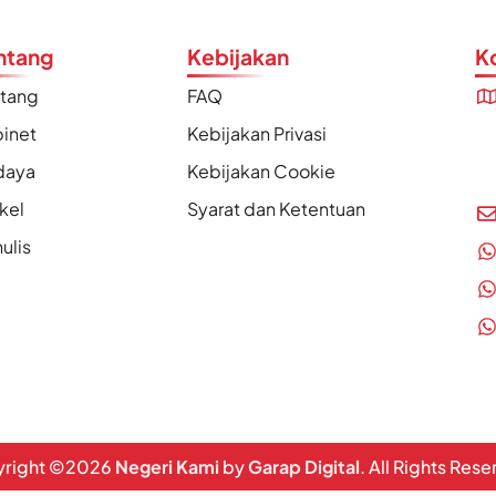
ntang
Kebijakan
K
ntang
FAQ
inet
Kebijakan Privasi
daya
Kebijakan Cookie
ikel
Syarat dan Ketentuan
ulis
right ©
2026
Negeri Kami
by
Garap Digital
. All Rights Res