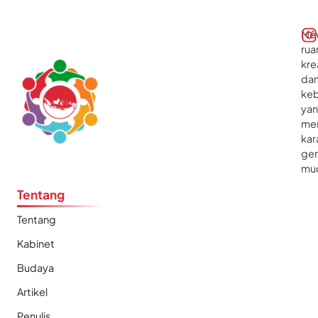
Me
rua
kre
da
ke
ya
me
kar
gen
mu
Tentang
Tentang
Kabinet
Budaya
Artikel
Penulis