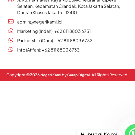
Selatan, Kecamatan Cilandak, Kota Jakarta Selatan,
Daerah Khusus Jakarta - 12410
admin@negerikami.id
Marketing (Indah): +62 811 8803 6731
Partnership (Dara): +62 811 8803 6732
Info (Afifah): +62 811 8803 6733
Copyright ©
2026
by
. All Rights Reserved.
Negeri Kami
Garap Digital
Hubungi Kami