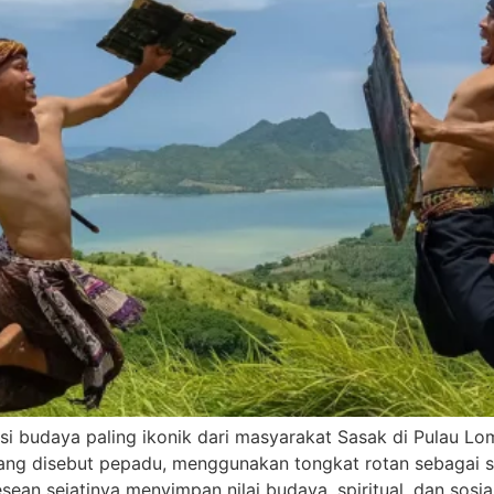
i budaya paling ikonik dari masyarakat Sasak di Pulau Lom
g disebut pepadu, menggunakan tongkat rotan sebagai senj
sean sejatinya menyimpan nilai budaya, spiritual, dan sos