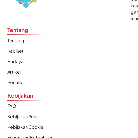
kar
gen
mu
Tentang
Tentang
Kabinet
Budaya
Artikel
Penulis
Kebijakan
FAQ
Kebijakan Privasi
Kebijakan Cookie
Syarat dan Ketentuan