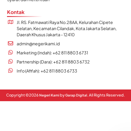
Kontak
Jl. RS. Fatmawati Raya No.28AA, Kelurahan Cipete
Selatan, Kecamatan Cilandak, Kota Jakarta Selatan,
Daerah Khusus Jakarta - 12410
admin@negerikami.id
Marketing (Indah): +62 811 8803 6731
Partnership (Dara): +62 811 8803 6732
Info (Afifah): +62 811 8803 6733
Copyright ©
2026
by
. All Rights Reserved.
Negeri Kami
Garap Digital