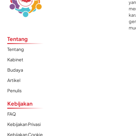
ya
me
kar
gen
mu
Tentang
Tentang
Kabinet
Budaya
Artikel
Penulis
Kebijakan
FAQ
Kebijakan Privasi
Kebijakan Cookie