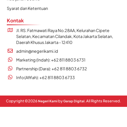
Syarat dan Ketentuan
Kontak
Jl. RS. Fatmawati Raya No.28AA, Kelurahan Cipete
Selatan, Kecamatan Cilandak, Kota Jakarta Selatan,
Daerah Khusus Jakarta - 12410
admin@negerikami.id
Marketing (Indah): +62 811 8803 6731
Partnership (Dara): +62 811 8803 6732
Info (Afifah): +62 811 8803 6733
Copyright ©
2026
by
. All Rights Reserved.
Negeri Kami
Garap Digital