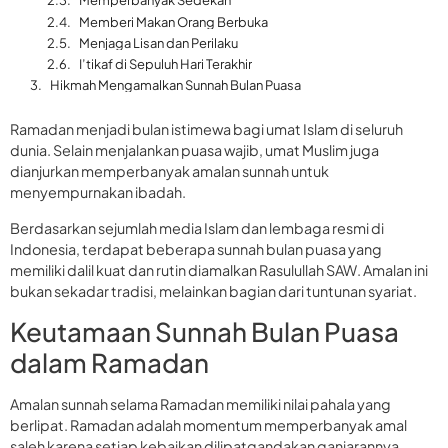
Memperbanyak Sedekah
Memberi Makan Orang Berbuka
Menjaga Lisan dan Perilaku
I’tikaf di Sepuluh Hari Terakhir
Hikmah Mengamalkan Sunnah Bulan Puasa
Ramadan menjadi bulan istimewa bagi umat Islam di seluruh
dunia. Selain menjalankan puasa wajib, umat Muslim juga
dianjurkan memperbanyak amalan sunnah untuk
menyempurnakan ibadah.
Berdasarkan sejumlah media Islam dan lembaga resmi di
Indonesia, terdapat beberapa sunnah bulan puasa yang
memiliki dalil kuat dan rutin diamalkan Rasulullah SAW. Amalan ini
bukan sekadar tradisi, melainkan bagian dari tuntunan syariat.
Keutamaan Sunnah Bulan Puasa
dalam Ramadan
Amalan sunnah selama Ramadan memiliki nilai pahala yang
berlipat. Ramadan adalah momentum memperbanyak amal
saleh karena setiap kebaikan dilipatgandakan ganjarannya