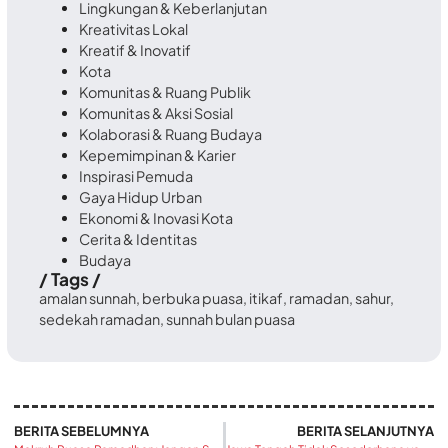
Lingkungan & Keberlanjutan
Kreativitas Lokal
Kreatif & Inovatif
Kota
Komunitas & Ruang Publik
Komunitas & Aksi Sosial
Kolaborasi & Ruang Budaya
Kepemimpinan & Karier
Inspirasi Pemuda
Gaya Hidup Urban
Ekonomi & Inovasi Kota
Cerita & Identitas
Budaya
/ Tags /
amalan sunnah
,
berbuka puasa
,
itikaf
,
ramadan
,
sahur
,
sedekah ramadan
,
sunnah bulan puasa
BERITA SEBELUMNYA
BERITA SELANJUTNYA