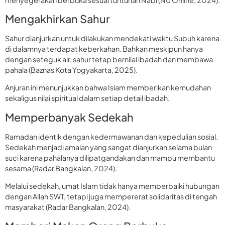
Mengakhirkan Sahur
Sahur dianjurkan untuk dilakukan mendekati waktu Subuh karena
di dalamnya terdapat keberkahan. Bahkan meskipun hanya
dengan seteguk air, sahur tetap bernilai ibadah dan membawa
pahala (Baznas Kota Yogyakarta, 2025).
Anjuran ini menunjukkan bahwa Islam memberikan kemudahan
sekaligus nilai spiritual dalam setiap detail ibadah.
Memperbanyak Sedekah
Ramadan identik dengan kedermawanan dan kepedulian sosial.
Sedekah menjadi amalan yang sangat dianjurkan selama bulan
suci karena pahalanya dilipatgandakan dan mampu membantu
sesama (Radar Bangkalan, 2024).
Melalui sedekah, umat Islam tidak hanya memperbaiki hubungan
dengan Allah SWT, tetapi juga mempererat solidaritas di tengah
masyarakat (Radar Bangkalan, 2024).