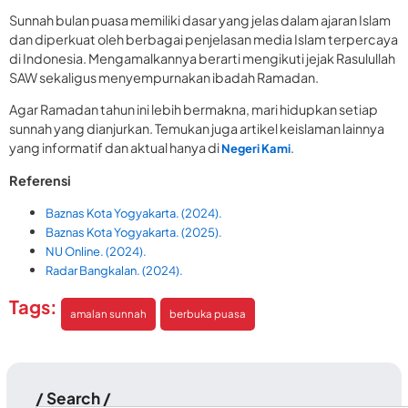
Sunnah bulan puasa memiliki dasar yang jelas dalam ajaran Islam
dan diperkuat oleh berbagai penjelasan media Islam terpercaya
di Indonesia. Mengamalkannya berarti mengikuti jejak Rasulullah
SAW sekaligus menyempurnakan ibadah Ramadan.
Agar Ramadan tahun ini lebih bermakna, mari hidupkan setiap
sunnah yang dianjurkan. Temukan juga artikel keislaman lainnya
yang informatif dan aktual hanya di
.
Negeri Kami
Referensi
Baznas Kota Yogyakarta. (2024).
Baznas Kota Yogyakarta. (2025).
NU Online. (2024).
Radar Bangkalan. (2024).
Tags:
amalan sunnah
berbuka puasa
/ Search /