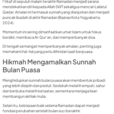
I’tikaf di sepuluh malam terakhir Ramadan menjadi sarana
mendekatkan diri kepada Allah SWT sekaligus mencari Lailatul
Qadar. Amalan ini termasuk sunnah yang dianjurkan dan menjadi
puncak ibadah di akhir Ramadan (Baznas Kota Yogyakarta,
2024).
Momentum ini sering dimanfaatkan umat Islam untuk fokus
berzikir, membaca Al-Qur’an, dan memperbanyak doa.
Di tengah semangat memperbanyak amalan, penting juga
memahami hal-hal yang perlu dihindari saat berpuasa.
Hikmah Mengamalkan Sunnah
Bulan Puasa
Menghidupkan sunnah bulan puasa akan membentuk pribadi
yang lebih disiplin dan peduli. Sedekah melatih empati, sahur
dan berbuka melatih ketaatan, sementara menjaga lisan
membangun akhlak mulia.
Selain itu, kebiasaan baik selama Ramadan dapat menjadi
fondasi perubahan setelah bulan suci berakhir.