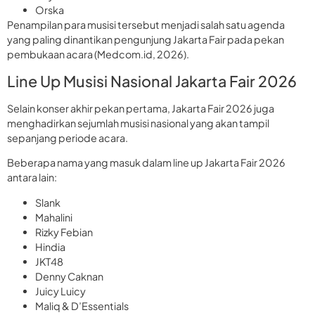
Orska
Penampilan para musisi tersebut menjadi salah satu agenda
yang paling dinantikan pengunjung Jakarta Fair pada pekan
pembukaan acara (Medcom.id, 2026).
Line Up Musisi Nasional Jakarta Fair 2026
Selain konser akhir pekan pertama, Jakarta Fair 2026 juga
menghadirkan sejumlah musisi nasional yang akan tampil
sepanjang periode acara.
Beberapa nama yang masuk dalam line up Jakarta Fair 2026
antara lain:
Slank
Mahalini
Rizky Febian
Hindia
JKT48
Denny Caknan
Juicy Luicy
Maliq & D’Essentials