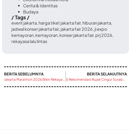
Cerita & Identitas
Budaya
/ Tags /
event jakarta
,
harga tiket jakarta fair
,
hiburan jakarta
,
jadwal konser jakarta fair
,
jakarta fair 2026
,
ji expo
kemayoran
,
kemayoran
,
konser jakarta fair
,
prj 2026
,
rekayasa lalu lintas
BERITA SEBELUMNYA
BERITA SELANJUTNYA
Jakarta Marathon 2026 Bikin Rekayasa Lalin Besar, MRT Lebih Pagi dan TransJakarta Sesuaikan Rute
5 Rekomendasi Rujak Cingur Surabaya Paling Enak yang Wajib Dicoba, Nomor 1 Legendaris Sejak Puluhan Tahun