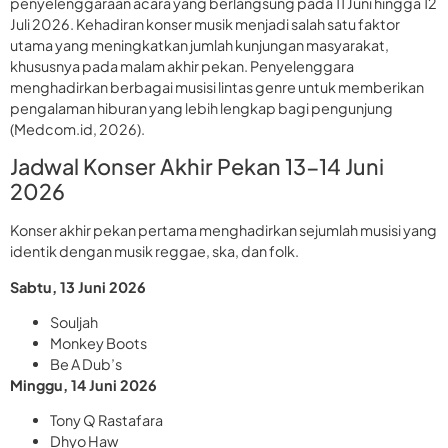
penyelenggaraan acara yang berlangsung pada 11 Juni hingga 12
Juli 2026. Kehadiran konser musik menjadi salah satu faktor
utama yang meningkatkan jumlah kunjungan masyarakat,
khususnya pada malam akhir pekan. Penyelenggara
menghadirkan berbagai musisi lintas genre untuk memberikan
pengalaman hiburan yang lebih lengkap bagi pengunjung
(Medcom.id, 2026).
Jadwal Konser Akhir Pekan 13-14 Juni
2026
Konser akhir pekan pertama menghadirkan sejumlah musisi yang
identik dengan musik reggae, ska, dan folk.
Sabtu, 13 Juni 2026
Souljah
Monkey Boots
Be A Dub’s
Minggu, 14 Juni 2026
Tony Q Rastafara
Dhyo Haw