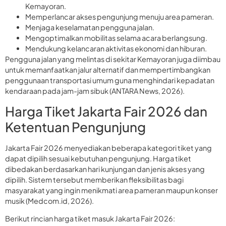
Kemayoran.
Memperlancar akses pengunjung menuju area pameran.
Menjaga keselamatan pengguna jalan.
Mengoptimalkan mobilitas selama acara berlangsung.
Mendukung kelancaran aktivitas ekonomi dan hiburan.
Pengguna jalan yang melintas di sekitar Kemayoran juga diimbau
untuk memanfaatkan jalur alternatif dan mempertimbangkan
penggunaan transportasi umum guna menghindari kepadatan
kendaraan pada jam-jam sibuk (ANTARA News, 2026).
Harga Tiket Jakarta Fair 2026 dan
Ketentuan Pengunjung
Jakarta Fair 2026 menyediakan beberapa kategori tiket yang
dapat dipilih sesuai kebutuhan pengunjung. Harga tiket
dibedakan berdasarkan hari kunjungan dan jenis akses yang
dipilih. Sistem tersebut memberikan fleksibilitas bagi
masyarakat yang ingin menikmati area pameran maupun konser
musik (Medcom.id, 2026).
Berikut rincian harga tiket masuk Jakarta Fair 2026: