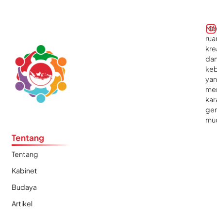
Me
rua
kre
da
ke
ya
me
kar
gen
mu
Tentang
Tentang
Kabinet
Budaya
Artikel