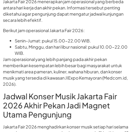
Jakarta Fair 2026 menerapkan jam operasional yang berbeda
antara hari kerja dan akhir pekan. Informasi tersebut penting
diketahui agar pengunjung dapat mengatur jadwal kunjungan
secara lebih efektif.
Berikut jam operasional Jakarta Fair 2026:
Senin–Jumat: pukul 15.00-22.00 WIB.
Sabtu, Minggu, dan hari libur nasional: pukul 10.00-22.00
WIB.
Jam operasional yang lebih panjang pada akhir pekan
memberikan kesempatan lebih besar bagi masyarakat untuk
menikmati area pameran, kuliner, wahana hiburan, dan konser
musik yang tersedia di kawasan JIExpo Kemayoran (Medcom.id,
2026).
Jadwal Konser Musik Jakarta Fair
2026 Akhir Pekan Jadi Magnet
Utama Pengunjung
Jakarta Fair 2026 menghadirkan konser musik setiap hari selama