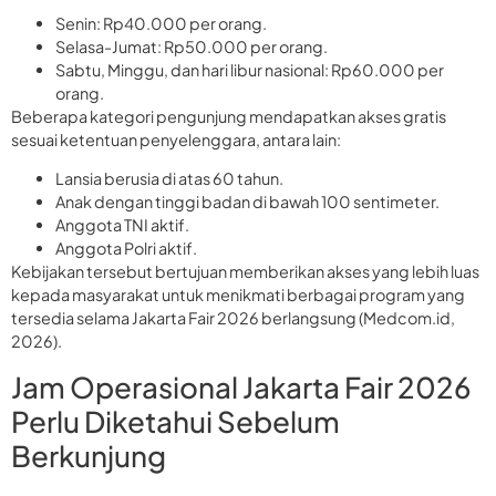
Senin: Rp40.000 per orang.
Selasa-Jumat: Rp50.000 per orang.
Sabtu, Minggu, dan hari libur nasional: Rp60.000 per
orang.
Beberapa kategori pengunjung mendapatkan akses gratis
sesuai ketentuan penyelenggara, antara lain:
Lansia berusia di atas 60 tahun.
Anak dengan tinggi badan di bawah 100 sentimeter.
Anggota TNI aktif.
Anggota Polri aktif.
Kebijakan tersebut bertujuan memberikan akses yang lebih luas
kepada masyarakat untuk menikmati berbagai program yang
tersedia selama Jakarta Fair 2026 berlangsung (Medcom.id,
2026).
Jam Operasional Jakarta Fair 2026
Perlu Diketahui Sebelum
Berkunjung