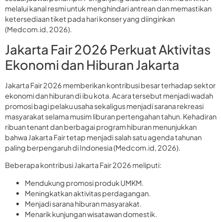
melalui kanal resmi untuk menghindari antrean dan memastikan
ketersediaan tiket pada hari konser yang diinginkan
(Medcom.id, 2026).
Jakarta Fair 2026 Perkuat Aktivitas
Ekonomi dan Hiburan Jakarta
Jakarta Fair 2026 memberikan kontribusi besar terhadap sektor
ekonomi dan hiburan di ibu kota. Acara tersebut menjadi wadah
promosi bagi pelaku usaha sekaligus menjadi sarana rekreasi
masyarakat selama musim liburan pertengahan tahun. Kehadiran
ribuan tenant dan berbagai program hiburan menunjukkan
bahwa Jakarta Fair tetap menjadi salah satu agenda tahunan
paling berpengaruh di Indonesia (Medcom.id, 2026).
Beberapa kontribusi Jakarta Fair 2026 meliputi:
Mendukung promosi produk UMKM.
Meningkatkan aktivitas perdagangan.
Menjadi sarana hiburan masyarakat.
Menarik kunjungan wisatawan domestik.