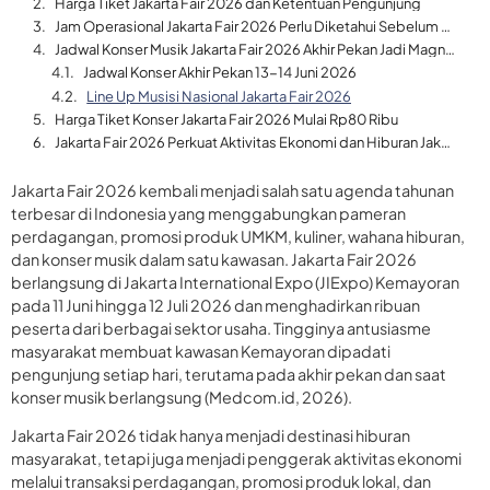
Harga Tiket Jakarta Fair 2026 dan Ketentuan Pengunjung
Jam Operasional Jakarta Fair 2026 Perlu Diketahui Sebelum Berkunjung
Jadwal Konser Musik Jakarta Fair 2026 Akhir Pekan Jadi Magnet Utama Pengunjung
Jadwal Konser Akhir Pekan 13-14 Juni 2026
Line Up Musisi Nasional Jakarta Fair 2026
Harga Tiket Konser Jakarta Fair 2026 Mulai Rp80 Ribu
Jakarta Fair 2026 Perkuat Aktivitas Ekonomi dan Hiburan Jakarta
Jakarta Fair 2026 kembali menjadi salah satu agenda tahunan
terbesar di Indonesia yang menggabungkan pameran
perdagangan, promosi produk UMKM, kuliner, wahana hiburan,
dan konser musik dalam satu kawasan. Jakarta Fair 2026
berlangsung di Jakarta International Expo (JIExpo) Kemayoran
pada 11 Juni hingga 12 Juli 2026 dan menghadirkan ribuan
peserta dari berbagai sektor usaha. Tingginya antusiasme
masyarakat membuat kawasan Kemayoran dipadati
pengunjung setiap hari, terutama pada akhir pekan dan saat
konser musik berlangsung (Medcom.id, 2026).
Jakarta Fair 2026 tidak hanya menjadi destinasi hiburan
masyarakat, tetapi juga menjadi penggerak aktivitas ekonomi
melalui transaksi perdagangan, promosi produk lokal, dan