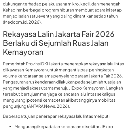
dukungan terhadap pelaku usaha mikro, kecil, dan menengah.
Kehadiran berbagai program hiburan membuat acara ini tetap
menjadi salah satu event yang paling dinantikan setiap tahun
(Medcom.id, 2026).
Rekayasa Lalin Jakarta Fair 2026
Berlaku di Sejumlah Ruas Jalan
Kemayoran
Pemerintah Provinsi DKI Jakarta menerapkan rekayasa lalu lintas
di kawasan Kemayoran untuk mengantisipasi peningkatan
volume kendaraan selama penyelenggaraan Jakarta Fair 2026.
Pengaturan arus kendaraan dilakukan pada sejumlah ruas jalan
yang menjadi akses utama menuju JIExpo Kemayoran. Langkah
tersebut bertujuan menjaga kelancaran lalu lintas sekaligus
mengurangi potensi kemacetan akibat tingginya mobilitas
pengunjung (ANTARA News, 2026).
Beberapa tujuan penerapan rekayasa lalu lintas meliputi:
Mengurangi kepadatan kendaraan di sekitar JIExpo