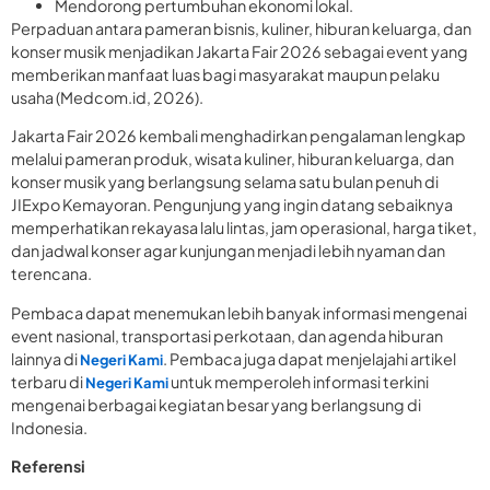
Mendorong pertumbuhan ekonomi lokal.
Perpaduan antara pameran bisnis, kuliner, hiburan keluarga, dan
konser musik menjadikan Jakarta Fair 2026 sebagai event yang
memberikan manfaat luas bagi masyarakat maupun pelaku
usaha (Medcom.id, 2026).
Jakarta Fair 2026 kembali menghadirkan pengalaman lengkap
melalui pameran produk, wisata kuliner, hiburan keluarga, dan
konser musik yang berlangsung selama satu bulan penuh di
JIExpo Kemayoran. Pengunjung yang ingin datang sebaiknya
memperhatikan rekayasa lalu lintas, jam operasional, harga tiket,
dan jadwal konser agar kunjungan menjadi lebih nyaman dan
terencana.
Pembaca dapat menemukan lebih banyak informasi mengenai
event nasional, transportasi perkotaan, dan agenda hiburan
lainnya di
. Pembaca juga dapat menjelajahi artikel
Negeri Kami
terbaru di
untuk memperoleh informasi terkini
Negeri Kami
mengenai berbagai kegiatan besar yang berlangsung di
Indonesia.
Referensi