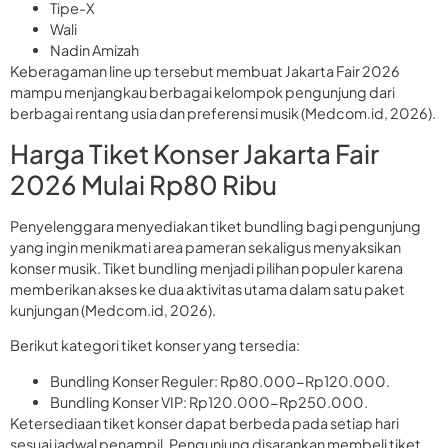
Tipe-X
Wali
Nadin Amizah
Keberagaman line up tersebut membuat Jakarta Fair 2026
mampu menjangkau berbagai kelompok pengunjung dari
berbagai rentang usia dan preferensi musik (Medcom.id, 2026).
Harga Tiket Konser Jakarta Fair
2026 Mulai Rp80 Ribu
Penyelenggara menyediakan tiket bundling bagi pengunjung
yang ingin menikmati area pameran sekaligus menyaksikan
konser musik. Tiket bundling menjadi pilihan populer karena
memberikan akses ke dua aktivitas utama dalam satu paket
kunjungan (Medcom.id, 2026).
Berikut kategori tiket konser yang tersedia:
Bundling Konser Reguler: Rp80.000-Rp120.000.
Bundling Konser VIP: Rp120.000-Rp250.000.
Ketersediaan tiket konser dapat berbeda pada setiap hari
sesuai jadwal penampil. Pengunjung disarankan membeli tiket