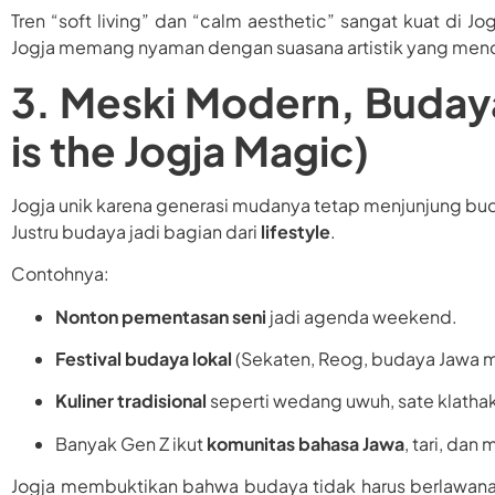
Tren “soft living” dan “calm aesthetic” sangat kuat di J
Jogja memang nyaman dengan suasana artistik yang mend
3. Meski Modern, Budaya
is the Jogja Magic)
Jogja unik karena generasi mudanya tetap menjunjung bu
Justru budaya jadi bagian dari
lifestyle
.
Contohnya:
Nonton pementasan seni
jadi agenda weekend.
Festival budaya lokal
(Sekaten, Reog, budaya Jawa m
Kuliner tradisional
seperti wedang uwuh, sate klatha
Banyak Gen Z ikut
komunitas bahasa Jawa
, tari, dan 
Jogja membuktikan bahwa budaya tidak harus berlawanan