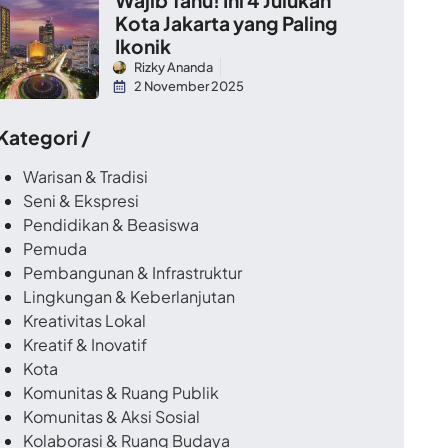
Kota Jakarta yang Paling
Ikonik
Rizky Ananda
2 November 2025
 Kategori /
Warisan & Tradisi
Seni & Ekspresi
Pendidikan & Beasiswa
Pemuda
Pembangunan & Infrastruktur
Lingkungan & Keberlanjutan
Kreativitas Lokal
Kreatif & Inovatif
Kota
Komunitas & Ruang Publik
Komunitas & Aksi Sosial
Kolaborasi & Ruang Budaya