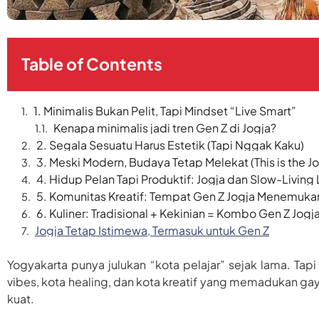
Table of Contents
1. Minimalis Bukan Pelit, Tapi Mindset “Live Smart”
Kenapa minimalis jadi tren Gen Z di Jogja?
2. Segala Sesuatu Harus Estetik (Tapi Nggak Kaku)
3. Meski Modern, Budaya Tetap Melekat (This is the J
4. Hidup Pelan Tapi Produktif: Jogja dan Slow-Living 
5. Komunitas Kreatif: Tempat Gen Z Jogja Menemukan 
6. Kuliner: Tradisional + Kekinian = Kombo Gen Z Jogj
Jogja Tetap Istimewa, Termasuk untuk Gen Z
Yogyakarta punya julukan “kota pelajar” sejak lama. Tap
vibes, kota healing, dan kota kreatif yang memadukan g
kuat.