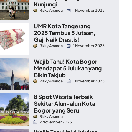
Kunjungi
Rizky Ananda
1 November 2025
UMR Kota Tangerang
2025 Tembus 5 Jutaan,
Gaji Naik Drastis!
Rizky Ananda
1 November 2025
Wajib Tahu! Kota Bogor
Mendapat 5 Julukan yang
Bikin Takjub
Rizky Ananda
1 November 2025
8 Spot Wisata Terbaik
Sekitar Alun-alun Kota
Bogor yang Seru
Rizky Ananda
2 November 2025
Wajib Tahu! Ini 4 Julukan