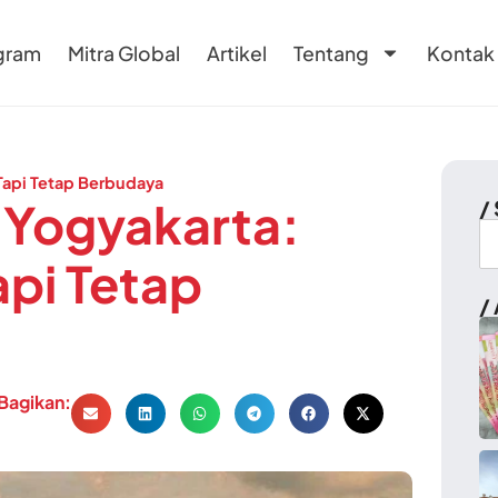
gram
Mitra Global
Artikel
Tentang
Kontak
 Tapi Tetap Berbudaya
 Yogyakarta:
/
api Tetap
/ 
Bagikan: