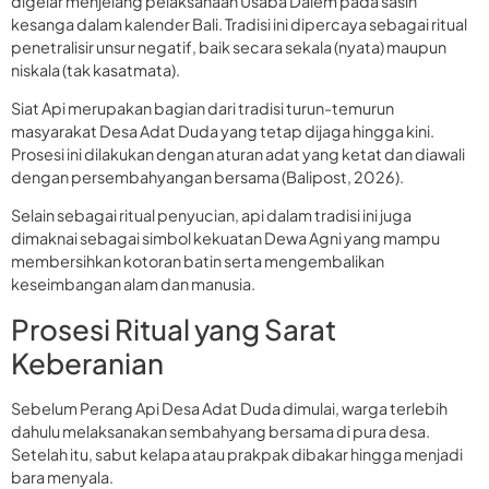
digelar menjelang pelaksanaan Usaba Dalem pada sasih
kesanga dalam kalender Bali. Tradisi ini dipercaya sebagai ritual
penetralisir unsur negatif, baik secara sekala (nyata) maupun
niskala (tak kasatmata).
Siat Api merupakan bagian dari tradisi turun-temurun
masyarakat Desa Adat Duda yang tetap dijaga hingga kini.
Prosesi ini dilakukan dengan aturan adat yang ketat dan diawali
dengan persembahyangan bersama (Balipost, 2026).
Selain sebagai ritual penyucian, api dalam tradisi ini juga
dimaknai sebagai simbol kekuatan Dewa Agni yang mampu
membersihkan kotoran batin serta mengembalikan
keseimbangan alam dan manusia.
Prosesi Ritual yang Sarat
Keberanian
Sebelum Perang Api Desa Adat Duda dimulai, warga terlebih
dahulu melaksanakan sembahyang bersama di pura desa.
Setelah itu, sabut kelapa atau prakpak dibakar hingga menjadi
bara menyala.