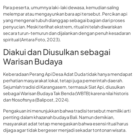
Para peserta, umumnya laki-laki dewasa, kemudian saling
melempar atau mengayunkan bara api tersebut. Percikan api
yang mengenai tubuh dianggap sebagai bagian dari proses
penyucian. Meski terlihat ekstrem, ritual ini telah diwariskan
secara turun-temurun dan dijalankan dengan penuh kesadaran
spiritual (Antara Foto, 2023).
Diakui dan Diusulkan sebagai
Warisan Budaya
Keberadaan Perang Api Desa Adat Duda tidak hanya mendapat
perhatian masyarakat lokal, tetapi juga pemerintah daerah.
Sejumlah tradisi di Karangasem, termasuk Siat Api, diusulkan
sebagai Warisan Budaya Tak Benda (WBTB) karena nilai historis
dan filosofisnya (Balipost, 2024).
Pengakuan ini menunjukkan bahwa tradisi tersebut memiliki arti
penting dalam khazanah budaya Bali. Namun demikian,
masyarakat adat tetap menegaskan bahwa esensi ritual harus
dijaga agar tidak bergeser menjadi sekadar tontonan wisata.