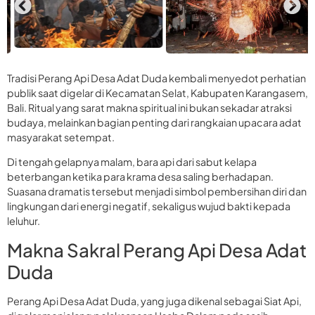
Tradisi Perang Api Desa Adat Duda kembali menyedot perhatian
publik saat digelar di Kecamatan Selat, Kabupaten Karangasem,
Bali. Ritual yang sarat makna spiritual ini bukan sekadar atraksi
budaya, melainkan bagian penting dari rangkaian upacara adat
masyarakat setempat.
Di tengah gelapnya malam, bara api dari sabut kelapa
beterbangan ketika para krama desa saling berhadapan.
Suasana dramatis tersebut menjadi simbol pembersihan diri dan
lingkungan dari energi negatif, sekaligus wujud bakti kepada
leluhur.
Makna Sakral Perang Api Desa Adat
Duda
Perang Api Desa Adat Duda, yang juga dikenal sebagai Siat Api,