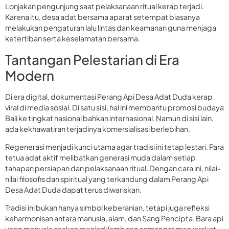
Lonjakan pengunjung saat pelaksanaan ritual kerap terjadi.
Karena itu, desa adat bersama aparat setempat biasanya
melakukan pengaturan lalu lintas dan keamanan guna menjaga
ketertiban serta keselamatan bersama.
Tantangan Pelestarian di Era
Modern
Di era digital, dokumentasi Perang Api Desa Adat Duda kerap
viral di media sosial. Di satu sisi, hal ini membantu promosi budaya
Bali ke tingkat nasional bahkan internasional. Namun di sisi lain,
ada kekhawatiran terjadinya komersialisasi berlebihan.
Regenerasi menjadi kunci utama agar tradisi ini tetap lestari. Para
tetua adat aktif melibatkan generasi muda dalam setiap
tahapan persiapan dan pelaksanaan ritual. Dengan cara ini, nilai-
nilai filosofis dan spiritual yang terkandung dalam Perang Api
Desa Adat Duda dapat terus diwariskan.
Tradisi ini bukan hanya simbol keberanian, tetapi juga refleksi
keharmonisan antara manusia, alam, dan Sang Pencipta. Bara api