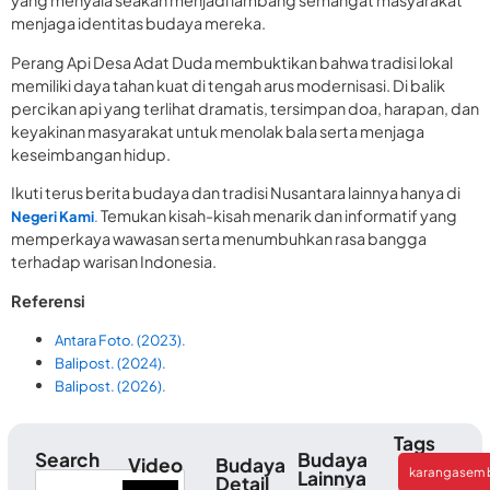
yang menyala seakan menjadi lambang semangat masyarakat
menjaga identitas budaya mereka.
Perang Api Desa Adat Duda membuktikan bahwa tradisi lokal
memiliki daya tahan kuat di tengah arus modernisasi. Di balik
percikan api yang terlihat dramatis, tersimpan doa, harapan, dan
keyakinan masyarakat untuk menolak bala serta menjaga
keseimbangan hidup.
Ikuti terus berita budaya dan tradisi Nusantara lainnya hanya di
Temukan kisah-kisah menarik dan informatif yang
Negeri Kami
.
memperkaya wawasan serta menumbuhkan rasa bangga
terhadap warisan Indonesia.
Referensi
Antara Foto. (2023).
Balipost. (2024).
Balipost. (2026).
Tags
Search
Budaya
Video
Budaya
karangasem b
Lainnya
Detail