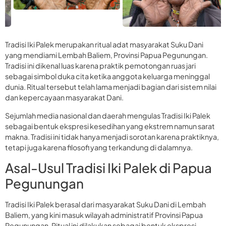
Tradisi Iki Palek merupakan ritual adat masyarakat Suku Dani
yang mendiami Lembah Baliem, Provinsi Papua Pegunungan.
Tradisi ini dikenal luas karena praktik pemotongan ruas jari
sebagai simbol duka cita ketika anggota keluarga meninggal
dunia. Ritual tersebut telah lama menjadi bagian dari sistem nilai
dan kepercayaan masyarakat Dani.
Sejumlah media nasional dan daerah mengulas Tradisi Iki Palek
sebagai bentuk ekspresi kesedihan yang ekstrem namun sarat
makna. Tradisi ini tidak hanya menjadi sorotan karena praktiknya,
tetapi juga karena filosofi yang terkandung di dalamnya.
Asal-Usul Tradisi Iki Palek di Papua
Pegunungan
Tradisi Iki Palek berasal dari masyarakat Suku Dani di Lembah
Baliem, yang kini masuk wilayah administratif Provinsi Papua
Pegunungan. Ritual ini dilakukan sebagai bentuk ekspresi