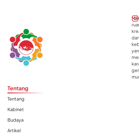
Me
rua
kre
da
ke
ya
me
kar
gen
mu
Tentang
Tentang
Kabinet
Budaya
Artikel