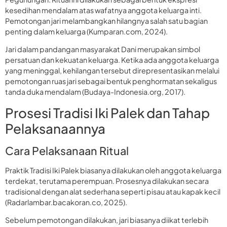
kesedihan mendalam atas wafatnya anggota keluarga inti.
Pemotongan jari melambangkan hilangnya salah satu bagian
penting dalam keluarga (Kumparan.com, 2024).
Jari dalam pandangan masyarakat Dani merupakan simbol
persatuan dan kekuatan keluarga. Ketika ada anggota keluarga
yang meninggal, kehilangan tersebut direpresentasikan melalui
pemotongan ruas jari sebagai bentuk penghormatan sekaligus
tanda duka mendalam (Budaya-Indonesia.org, 2017).
Prosesi Tradisi Iki Palek dan Tahap
Pelaksanaannya
Cara Pelaksanaan Ritual
Praktik Tradisi Iki Palek biasanya dilakukan oleh anggota keluarga
terdekat, terutama perempuan. Prosesnya dilakukan secara
tradisional dengan alat sederhana seperti pisau atau kapak kecil
(Radarlambar.bacakoran.co, 2025).
Sebelum pemotongan dilakukan, jari biasanya diikat terlebih