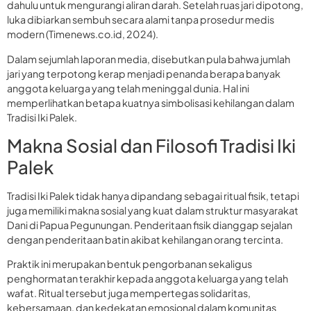
dahulu untuk mengurangi aliran darah. Setelah ruas jari dipotong,
luka dibiarkan sembuh secara alami tanpa prosedur medis
modern (Timenews.co.id, 2024).
Dalam sejumlah laporan media, disebutkan pula bahwa jumlah
jari yang terpotong kerap menjadi penanda berapa banyak
anggota keluarga yang telah meninggal dunia. Hal ini
memperlihatkan betapa kuatnya simbolisasi kehilangan dalam
Tradisi Iki Palek.
Makna Sosial dan Filosofi Tradisi Iki
Palek
Tradisi Iki Palek tidak hanya dipandang sebagai ritual fisik, tetapi
juga memiliki makna sosial yang kuat dalam struktur masyarakat
Dani di Papua Pegunungan. Penderitaan fisik dianggap sejalan
dengan penderitaan batin akibat kehilangan orang tercinta.
Praktik ini merupakan bentuk pengorbanan sekaligus
penghormatan terakhir kepada anggota keluarga yang telah
wafat. Ritual tersebut juga mempertegas solidaritas,
kebersamaan, dan kedekatan emosional dalam komunitas