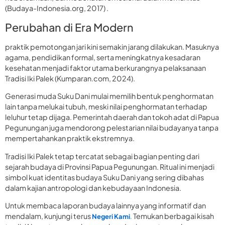
(Budaya-Indonesia.org, 2017) .
Perubahan di Era Modern
praktik pemotongan jari kini semakin jarang dilakukan. Masuknya
agama, pendidikan formal, serta meningkatnya kesadaran
kesehatan menjadi faktor utama berkurangnya pelaksanaan
Tradisi Iki Palek (Kumparan.com, 2024).
Generasi muda Suku Dani mulai memilih bentuk penghormatan
lain tanpa melukai tubuh, meski nilai penghormatan terhadap
leluhur tetap dijaga. Pemerintah daerah dan tokoh adat di Papua
Pegunungan juga mendorong pelestarian nilai budayanya tanpa
mempertahankan praktik ekstremnya.
Tradisi Iki Palek tetap tercatat sebagai bagian penting dari
sejarah budaya di Provinsi Papua Pegunungan. Ritual ini menjadi
simbol kuat identitas budaya Suku Dani yang sering dibahas
dalam kajian antropologi dan kebudayaan Indonesia.
Untuk membaca laporan budaya lainnya yang informatif dan
mendalam, kunjungi terus
Temukan berbagai kisah
Negeri Kami
.