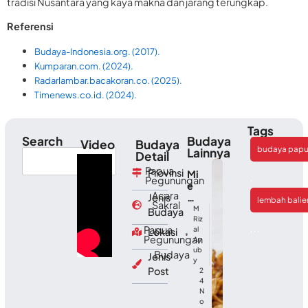
tradisi Nusantara yang kaya makna dan jarang terungkap.
Referensi
Budaya-Indonesia.org. (2017).
Kumparan.com. (2024).
Radarlambar.bacakoran.co. (2025).
Timenews.co.id. (2024).
Tags
Search
Budaya
Video
Budaya
budaya pap
Lainnya
Detail
Papua
Provinsi
Mi
,
Pegunungan
e
Acara
Jenis
Kh
lembah bali
Sakral
as
M
Budaya
Ac
Riz
Papua
,
,
,
al
Lokasi
eh
Pegunungan
Ay
:
ub
Budaya
Cit
Jenis
y
a
Post
2
Ra
4
sa
N
ya
o