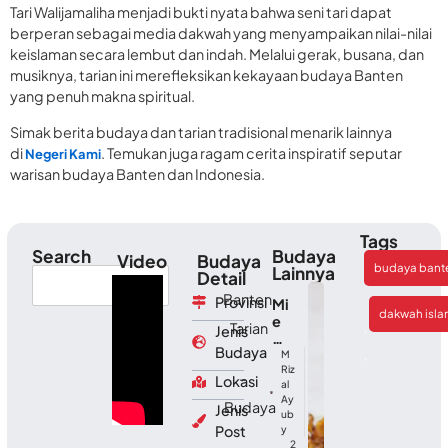
Tari Walijamaliha menjadi bukti nyata bahwa seni tari dapat
berperan sebagai media dakwah yang menyampaikan nilai-nilai
keislaman secara lembut dan indah. Melalui gerak, busana, dan
musiknya, tarian ini merefleksikan kekayaan budaya Banten
yang penuh makna spiritual.
Simak berita budaya dan tarian tradisional menarik lainnya
di
. Temukan juga ragam cerita inspiratif seputar
Negeri Kami
warisan budaya Banten dan Indonesia.
Tags
Search
Budaya
Video
Budaya
budaya bant
Lainnya
Detail
Banten
Provinsi
Mi
dakwah isla
e
Tarian
,
Jenis
Kh
Budaya
as
M
,
Ac
Riz
-
Lokasi
al
eh
Ay
:
Budaya
Jenis
ub
Cit
Post
y
a
2