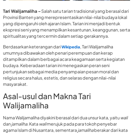
Tari Walijamaliha –
Salah satu tarian tradisional yang berasal dari
Provinsi Banten yang merepresentasikan nilai-nilai budaya lokal
yang dipengaruhi oleh ajaran Islam. Tarian ini menjadi bentuk
ekspresi seni yang menampilkan kesantunan, keanggunan, serta
spiritualitas yang tercermin dalam setiap gerakannya.
Berdasarkan keterangan dari
, Tari Walijamaliha
Wikipedia
umumnya dibawakan oleh penari perempuan dan kerap
ditampilkan dalam berbagai acara keagamaan serta kegiatan
budaya. Keberadaan tarian ini menegaskan peran seni
pertunjukan sebagai media penyampaian pesan moral dan
religius secara halus, estetis, dan selaras dengan nilai-nilai
masyarakat.
Asal-usul dan Makna Tari
Walijamaliha
Nama Walijamaliha diyakini berasal dari dua unsur kata, yaitu
wali
dan
jamaliha
. Kata
wali
merujuk pada para tokoh penyebar
agama Islam di Nusantara, sementara
jamaliha
berakar dari kata