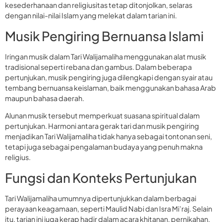
kesederhanaan dan religiusitas tetap ditonjolkan, selaras
dengan nilai-nilai Islam yang melekat dalam tarian ini.
Musik Pengiring Bernuansa Islami
Iringan musik dalam Tari Walijamaliha menggunakan alat musik
tradisional seperti rebana dan gambus. Dalam beberapa
pertunjukan, musik pengiring juga dilengkapi dengan syair atau
tembang bernuansa keislaman, baik menggunakan bahasa Arab
maupun bahasa daerah.
Alunan musik tersebut memperkuat suasana spiritual dalam
pertunjukan. Harmoni antara gerak tari dan musik pengiring
menjadikan Tari Walijamaliha tidak hanya sebagai tontonan seni,
tetapi juga sebagai pengalaman budaya yang penuh makna
religius.
Fungsi dan Konteks Pertunjukan
Tari Walijamaliha umumnya dipertunjukkan dalam berbagai
perayaan keagamaan, seperti Maulid Nabi dan Isra Mi’raj. Selain
itu, tarian ini juga kerap hadir dalam acara khitanan, pernikahan,