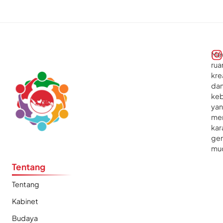
Me
rua
kre
da
ke
ya
me
kar
gen
mu
Tentang
Tentang
Kabinet
Budaya