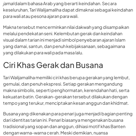
jamal
dalam bahasa Arab yang berarti keindahan. Secara
keseluruhan, Tari Walijamaliha dapat dimaknai sebagai keindahan
para wali atau pesona ajaran para wali.
Makna tersebut mencerminkan nilai dakwah yang disampaikan
melalui pendekatan seni. Kelembutan gerak dan keindahan
visual dalam tarian ini menjadi simbol penyebaran ajaran Islam
yang damai, santun, dan penuh kebijaksanaan, sebagaimana
yang dilakukan para wali pada masa lalu.
Ciri Khas Gerak dan Busana
Tari Walijamaliha memiliki ciri khas berupa gerakan yang lembut,
gemulai, dan penuh ekspresi. Setiap gerakan mengandung
makna simbolis, seperti penghormatan, kerendahan hati, serta
kekuatan batin. Gerakan-gerakan tersebut dilakukan dengan
tempo yang terukur, menciptakan kesan anggun dan khidmat.
Busana yang dikenakan para penari juga menjadi bagian penting
dari identitas tarian ini. Penari biasanya mengenakan busana
tradisional yang sopan dan anggun, dihiasi motif khas Banten
dengan warna-warna cerah. Meski demikian, nuansa