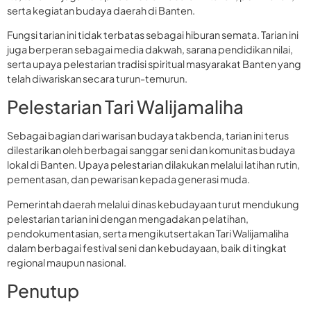
serta kegiatan budaya daerah di Banten.
Fungsi tarian ini tidak terbatas sebagai hiburan semata. Tarian ini
juga berperan sebagai media dakwah, sarana pendidikan nilai,
serta upaya pelestarian tradisi spiritual masyarakat Banten yang
telah diwariskan secara turun-temurun.
Pelestarian Tari Walijamaliha
Sebagai bagian dari warisan budaya takbenda, tarian ini terus
dilestarikan oleh berbagai sanggar seni dan komunitas budaya
lokal di Banten. Upaya pelestarian dilakukan melalui latihan rutin,
pementasan, dan pewarisan kepada generasi muda.
Pemerintah daerah melalui dinas kebudayaan turut mendukung
pelestarian tarian ini dengan mengadakan pelatihan,
pendokumentasian, serta mengikutsertakan Tari Walijamaliha
dalam berbagai festival seni dan kebudayaan, baik di tingkat
regional maupun nasional.
Penutup