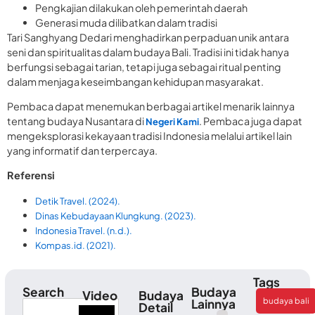
Pengkajian dilakukan oleh pemerintah daerah
Generasi muda dilibatkan dalam tradisi
Tari Sanghyang Dedari menghadirkan perpaduan unik antara
seni dan spiritualitas dalam budaya Bali. Tradisi ini tidak hanya
berfungsi sebagai tarian, tetapi juga sebagai ritual penting
dalam menjaga keseimbangan kehidupan masyarakat.
Pembaca dapat menemukan berbagai artikel menarik lainnya
tentang budaya Nusantara di
. Pembaca juga dapat
Negeri Kami
mengeksplorasi kekayaan tradisi Indonesia melalui artikel lain
yang informatif dan terpercaya.
Referensi
Detik Travel. (2024).
Dinas Kebudayaan Klungkung. (2023).
Indonesia Travel. (n.d.).
Kompas.id. (2021).
Tags
Search
Budaya
Video
Budaya
budaya bali
Lainnya
Detail