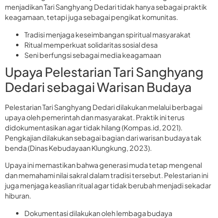
menjadikan Tari Sanghyang Dedari tidak hanya sebagai praktik
keagamaan, tetapi juga sebagai pengikat komunitas.
Tradisi menjaga keseimbangan spiritual masyarakat
Ritual memperkuat solidaritas sosial desa
Seni berfungsi sebagai media keagamaan
Upaya Pelestarian Tari Sanghyang
Dedari sebagai Warisan Budaya
Pelestarian Tari Sanghyang Dedari dilakukan melalui berbagai
upaya oleh pemerintah dan masyarakat. Praktik ini terus
didokumentasikan agar tidak hilang (Kompas.id, 2021).
Pengkajian dilakukan sebagai bagian dari warisan budaya tak
benda (Dinas Kebudayaan Klungkung, 2023).
Upaya ini memastikan bahwa generasi muda tetap mengenal
dan memahami nilai sakral dalam tradisi tersebut. Pelestarian ini
juga menjaga keaslian ritual agar tidak berubah menjadi sekadar
hiburan.
Dokumentasi dilakukan oleh lembaga budaya