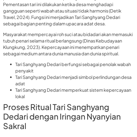
Pementasan tari ini dilakukan ketika desa menghadapi
gangguan seperti wabah atau situasi tidak harmonis (Detik
Travel, 2024). Fungsi ini menjadikan Tari Sanghyang Dedari
sebagai bagian penting dalam upacara adat desa.
Masyarakat mempercayai roh suci atau bidadari akan memasuki
tubuh penari selama ritual berlangsung (Dinas Kebudayaan
Klungkung, 2023). Kepercayaan ini menempatkan penari
sebagai medium antara dunia manusia dan dunia spiritual.
Tari Sanghyang Dedari berfungsi sebagai penolak wabah
penyakit
Tari Sanghyang Dedari menjadi simbol perlindungan desa
adat
Tari Sanghyang Dedari memperkuat sistem kepercayaan
lokal
Proses Ritual Tari Sanghyang
Dedari dengan Iringan Nyanyian
Sakral