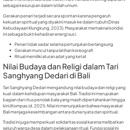
sebagai kesurupan dalam istilah umum.
Gerakan penari terjadi secara spontan karena pengaruh
kekuatan spiritual yang diyakini masuk ke dalam tubuh (Dinas
Kebudayaan Klungkung, 2023). Masyarakat memaknai kondisi
ini sebagai bukti kehadiran energi suci.
Penari tidak sadar selama pertunjukan berlangsung
Gerakan muncul tanpa latihan koreografi
Ritual memiliki aturan adat yang ketat
Nilai Budaya dan Religi dalam Tari
Sanghyang Dedari di Bali
Tari Sanghyang Dedari mengandung nilai budaya dan religi yang
kuat dalam kehidupan masyarakat Bali. Tradisi ini merupakan
bagian dari ritus penolak bala yang masih dipertahankan hingga
kini (Kompas.id, 2021). Nilai ini menunjukkan bahwa masyarakat
Bali menjaga keseimbangan antara dunia nyata dan spiritual.
Tradisi ini juga memperkuat solidaritas sosial karena melibatkan
seluruh warga desa dalam pelaksanaan ritual. Fungsi sosial ini