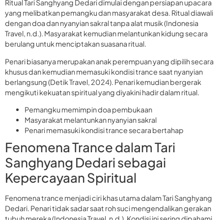
Ritual Tari Sanghyang Dedari dimulai dengan persiapan upacara
yang melibatkan pemangku dan masyarakat desa. Ritual diawali
dengan doa dan nyanyian sakral tanpa alat musik (Indonesia
Travel, n.d.). Masyarakat kemudian melantunkan kidung secara
berulang untuk menciptakan suasana ritual.
Penari biasanya merupakan anak perempuan yang dipilih secara
khusus dan kemudian memasuki kondisi trance saat nyanyian
berlangsung (Detik Travel, 2024). Penari kemudian bergerak
mengikuti kekuatan spiritual yang diyakini hadir dalam ritual.
Pemangku memimpin doa pembukaan
Masyarakat melantunkan nyanyian sakral
Penari memasuki kondisi trance secara bertahap
Fenomena Trance dalam Tari
Sanghyang Dedari sebagai
Kepercayaan Spiritual
Fenomena trance menjadi ciri khas utama dalam Tari Sanghyang
Dedari. Penari tidak sadar saat roh suci mengendalikan gerakan
tubuh mereka (Indonesia Travel, n.d.). Kondisi ini sering dipahami