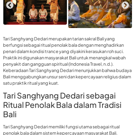
Tari Sanghyang Dedari merupakan tarian sakral Bali yang
berfungsi sebagai ritual penolak bala dengan menghadirkan
penari dalam kondisi trance yang diyakini kerasukan roh suci.
Praktik ini digunakan masyarakat Bali untuk menangkal wabah
penyakit dan gangguan spiritual (Indonesia Travel, n.d.).
Keberadaan Tari Sanghyang Dedari menunjukkan bahwa budaya
Bali menggabungkan unsur seni dan kepercayaan religius dalam
satu praktik ritual yang kuat.
Tari Sanghyang Dedari sebagai
Ritual Penolak Bala dalam Tradisi
Bali
Tari Sanghyang Dedari memiliki fungsi utama sebagai ritual
penolak bala dalam sistem kepercayaan masyarakat Bali.