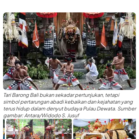
Tari Barong Bali bukan sekadar pertunjukan, tetapi
simbol pertarungan abadi kebaikan dan kejahatan yang
terus hidup dalam denyut budaya Pulau Dewata. Sumber
gambar: Antara/Widodo S. Jusuf