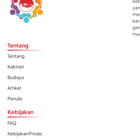
ke
ya
me
kar
gen
mu
Tentang
Tentang
Kabinet
Budaya
Artikel
Penulis
Kebijakan
FAQ
Kebijakan Privasi