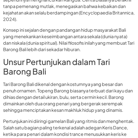
tanpa pemenang mutlak, menegaskan bahwa kebaikan dan
kejahatan akan selalu berdampingan (Encyclopaedia Britannica,
2024).
Konsep ini sejalan dengan pandangan hidup masyarakat Bali
yang menekankan keseimbangan antara sekala (dunia nyata)
dan niskala (dunia spiritual). Nilai filosofis inilah yang membuat Tari
Barong Bali lebih dari sekadar hiburan.
Unsur Pertunjukan dalam Tari
Barong Bali
Tari Barong Bali dikenal dengan kostumnya yang besar dan
penuh ornamen. Topeng Barong biasanya terbuat dari kayu dan
dihias dengan detail ukiran, bulu, serta cermin kecil. Barong
dimainkan oleh dua orang penari yang bergerak serempak
sehingga menciptakan kesan makhluk hidup yang dinamis.
Pertunjukan ini diiringi gamelan Bali yang ritmis dan menghentak.
Salah satu bagian paling terkenal adalah adegan Keris Dance,
ketika para penari dalam kondisi trance menusukkan keris ke