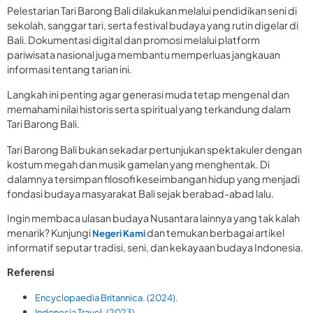
Pelestarian Tari Barong Bali dilakukan melalui pendidikan seni di
sekolah, sanggar tari, serta festival budaya yang rutin digelar di
Bali. Dokumentasi digital dan promosi melalui platform
pariwisata nasional juga membantu memperluas jangkauan
informasi tentang tarian ini.
Langkah ini penting agar generasi muda tetap mengenal dan
memahami nilai historis serta spiritual yang terkandung dalam
Tari Barong Bali.
Tari Barong Bali bukan sekadar pertunjukan spektakuler dengan
kostum megah dan musik gamelan yang menghentak. Di
dalamnya tersimpan filosofi keseimbangan hidup yang menjadi
fondasi budaya masyarakat Bali sejak berabad-abad lalu.
Ingin membaca ulasan budaya Nusantara lainnya yang tak kalah
menarik? Kunjungi
dan temukan berbagai artikel
Negeri Kami
informatif seputar tradisi, seni, dan kekayaan budaya Indonesia.
Referensi
Encyclopaedia Britannica. (2024).
Indonesia Travel. (2023).