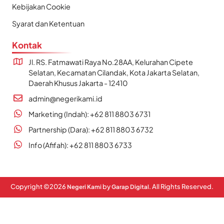
Kebijakan Cookie
Syarat dan Ketentuan
Kontak
Jl. RS. Fatmawati Raya No.28AA, Kelurahan Cipete
Selatan, Kecamatan Cilandak, Kota Jakarta Selatan,
Daerah Khusus Jakarta - 12410
admin@negerikami.id
Marketing (Indah): +62 811 8803 6731
Partnership (Dara): +62 811 8803 6732
Info (Afifah): +62 811 8803 6733
Copyright ©
2026
by
. All Rights Reserved.
Negeri Kami
Garap Digital