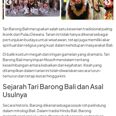
Tari Barong Bali merupakan salah satu kesenian tradisional paling
ikonik dari Pulau Dewata. Tarian ini tidak hanya dikenal sebagai
pertunjukan budaya untuk wisatawan, tetapi juga memiliki akar
spiritual dan religius yang kuat dalam kehidupan masyarakat Bali.
Di balik kostum megah dan iringan gamelan yang dramatis, Tari
Barong Bali menyimpan filosofi mendalam tentang
keseimbangan antara kebaikan dan kejahatan. Kisah yang
ditampilkan dalam tarian ini telah diwariskan secara turun-
temurun dan tetap lestari hingga kini.
Sejarah Tari Barong Bali dan Asal
Usulnya
Secara historis, Barong dikenal sebagai sosok roh pelindung
dalam mitologi Bali. Dalam tradisi Hindu Bali, Barong