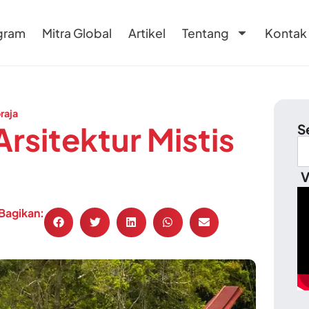
gram
Mitra Global
Artikel
Tentang
Kontak
raja
sitektur Mistis
S
V
Bagikan: