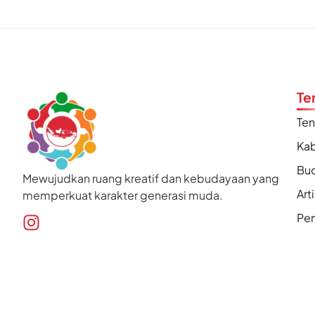
Te
Te
Kab
Bu
Mewujudkan ruang kreatif dan kebudayaan yang
Art
memperkuat karakter generasi muda.
Pen