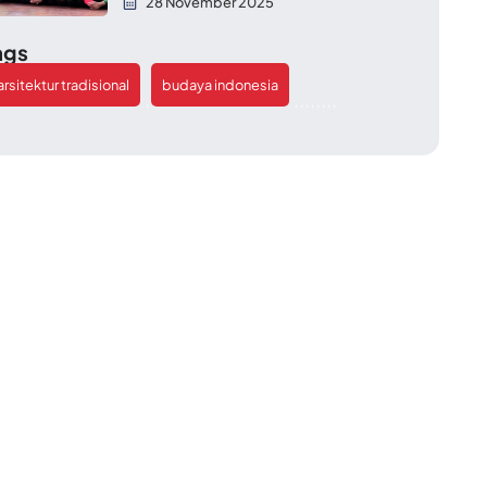
28 November 2025
ags
arsitektur tradisional
budaya indonesia
,
,
,
,
,
,
,
,
,