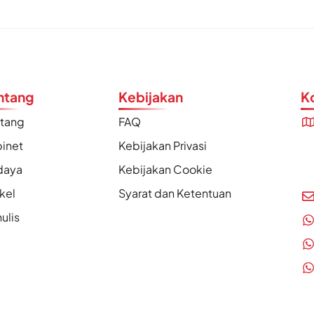
ntang
Kebijakan
K
ntang
FAQ
inet
Kebijakan Privasi
daya
Kebijakan Cookie
ikel
Syarat dan Ketentuan
ulis