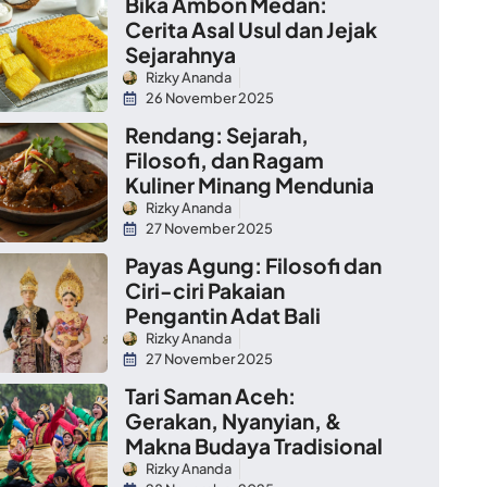
Bika Ambon Medan:
Cerita Asal Usul dan Jejak
Sejarahnya
Rizky Ananda
26 November 2025
Rendang: Sejarah,
Filosofi, dan Ragam
Kuliner Minang Mendunia
Rizky Ananda
27 November 2025
Payas Agung: Filosofi dan
Ciri-ciri Pakaian
Pengantin Adat Bali
Rizky Ananda
27 November 2025
Tari Saman Aceh:
Gerakan, Nyanyian, &
Makna Budaya Tradisional
Rizky Ananda