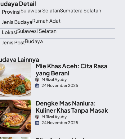
udaya Detail
Sulawesi Selatan
Sumatera Selatan
Provinsi
Rumah Adat
Jenis Budaya
Sulawesi Selatan
Lokasi
Budaya
Jenis Post
udaya Lainnya
Mie Khas Aceh: Cita Rasa
yang Berani
M Rizal Ayuby
24 November 2025
Dengke Mas Naniura:
Kuliner Khas Tanpa Masak
M Rizal Ayuby
24 November 2025