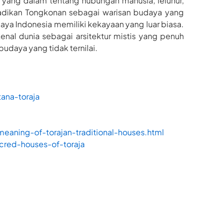
 yang dalam tentang hubungan manusia, leluhur,
enjadikan Tongkonan sebagai warisan budaya yang
ya Indonesia memiliki kekayaan yang luar biasa.
enal dunia sebagai arsitektur mistis yang penuh
daya yang tidak ternilai.
tana-toraja
eaning-of-torajan-traditional-houses.html
cred-houses-of-toraja