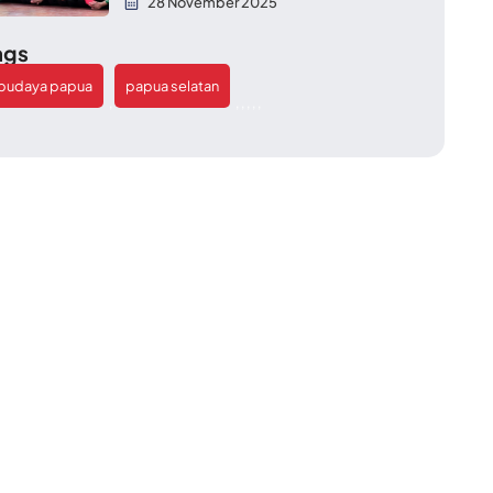
28 November 2025
ags
budaya papua
papua selatan
,
,
,
,
,
,