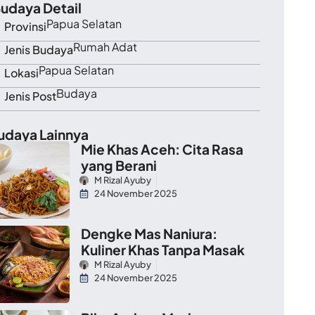
udaya Detail
Papua Selatan
Provinsi
Rumah Adat
Jenis Budaya
Papua Selatan
Lokasi
Budaya
Jenis Post
udaya Lainnya
Mie Khas Aceh: Cita Rasa
yang Berani
M Rizal Ayuby
24 November 2025
Dengke Mas Naniura:
Kuliner Khas Tanpa Masak
M Rizal Ayuby
24 November 2025