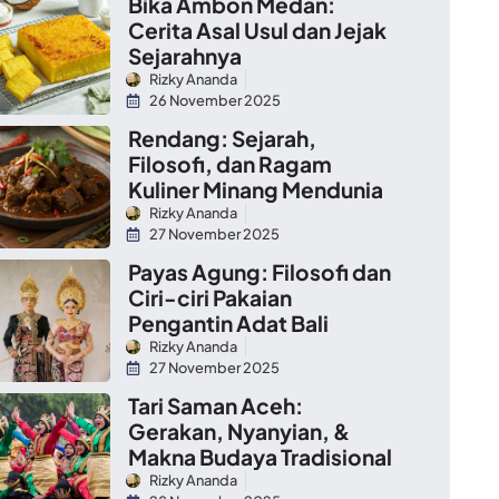
Bika Ambon Medan:
Cerita Asal Usul dan Jejak
Sejarahnya
Rizky Ananda
26 November 2025
Rendang: Sejarah,
Filosofi, dan Ragam
Kuliner Minang Mendunia
Rizky Ananda
27 November 2025
Payas Agung: Filosofi dan
Ciri-ciri Pakaian
Pengantin Adat Bali
Rizky Ananda
27 November 2025
Tari Saman Aceh:
Gerakan, Nyanyian, &
Makna Budaya Tradisional
Rizky Ananda