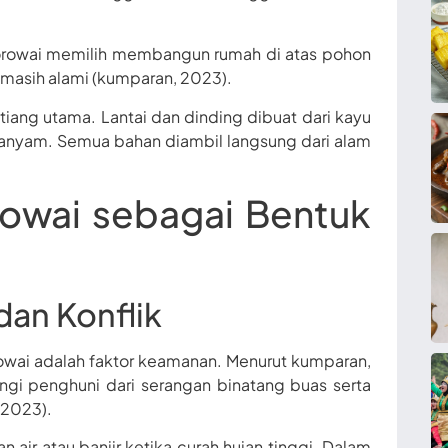
orowai memilih membangun rumah di atas pohon
 masih alami (kumparan, 2023).
ng utama. Lantai dan dinding dibuat dari kayu
ianyam. Semua bahan diambil langsung dari alam
rowai sebagai Bentuk
an Konflik
wai adalah faktor keamanan. Menurut kumparan,
gi penghuni dari serangan binatang buas serta
 2023).
ir atau banjir ketika curah hujan tinggi. Dalam