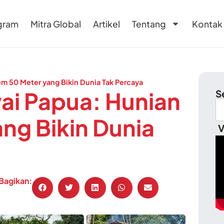
gram
Mitra Global
Artikel
Tentang
Kontak
m 50 Meter yang Bikin Dunia Tak Percaya
ai Papua: Hunian
S
ng Bikin Dunia
V
Bagikan: