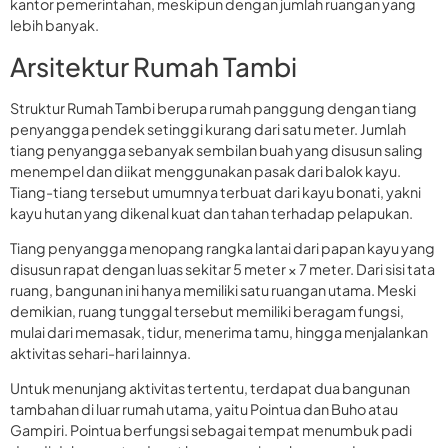
kantor pemerintahan, meskipun dengan jumlah ruangan yang
lebih banyak.
Arsitektur Rumah Tambi
Struktur Rumah Tambi berupa rumah panggung dengan tiang
penyangga pendek setinggi kurang dari satu meter. Jumlah
tiang penyangga sebanyak sembilan buah yang disusun saling
menempel dan diikat menggunakan pasak dari balok kayu.
Tiang-tiang tersebut umumnya terbuat dari kayu bonati, yakni
kayu hutan yang dikenal kuat dan tahan terhadap pelapukan.
Tiang penyangga menopang rangka lantai dari papan kayu yang
disusun rapat dengan luas sekitar 5 meter × 7 meter. Dari sisi tata
ruang, bangunan ini hanya memiliki satu ruangan utama. Meski
demikian, ruang tunggal tersebut memiliki beragam fungsi,
mulai dari memasak, tidur, menerima tamu, hingga menjalankan
aktivitas sehari-hari lainnya.
Untuk menunjang aktivitas tertentu, terdapat dua bangunan
tambahan di luar rumah utama, yaitu Pointua dan Buho atau
Gampiri. Pointua berfungsi sebagai tempat menumbuk padi