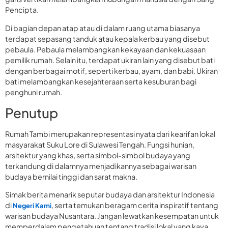
Pencipta.
Di bagian depan atap atau di dalam ruang utama biasanya
terdapat sepasang tanduk atau kepala kerbau yang disebut
pebaula. Pebaula melambangkan kekayaan dan kekuasaan
pemilik rumah. Selain itu, terdapat ukiran lain yang disebut bati
dengan berbagai motif, seperti kerbau, ayam, dan babi. Ukiran
bati melambangkan kesejahteraan serta kesuburan bagi
penghuni rumah.
Penutup
Rumah Tambi merupakan representasi nyata dari kearifan lokal
masyarakat Suku Lore di Sulawesi Tengah. Fungsi hunian,
arsitektur yang khas, serta simbol-simbol budaya yang
terkandung di dalamnya menjadikannya sebagai warisan
budaya bernilai tinggi dan sarat makna.
Simak berita menarik seputar budaya dan arsitektur Indonesia
di
, serta temukan beragam cerita inspiratif tentang
Negeri Kami
warisan budaya Nusantara. Jangan lewatkan kesempatan untuk
memperdalam pengetahuan tentang tradisi lokal yang kaya