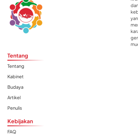
da
ke
ya
me
kar
gen
mu
Tentang
Tentang
Kabinet
Budaya
Artikel
Penulis
Kebijakan
FAQ