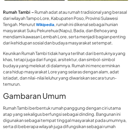
Rumah Tambi –
Rumah adat atau rumah tradisional yang berasal
dari wilayah Tampo Lore, Kabupaten Poso, Provinsi Sulawesi
Tengah. Menurut
, rumah ini dikenal sebagai hunian
Wikipedia
masyarakat Suku Pekurehua (Napu), Bada, dan Behoa yang
mendiami kawasan Lembah Lore, serta menjadi bagian penting
dari kehidupan sosial dan budaya masyarakat setempat.
Keunikan Rumah Tambi tidak hanya terlihat dari bentuknya yang
khas, tetapi juga dari fungsi, arsitektur, dan simbol-simbol
budaya yang melekat di dalamnya. Rumah ini mencerminkan
cara hidup masyarakat Lore yang selaras dengan alam, adat
istiadat, dan nilai-nilai leluhur yang diwariskan secara turun-
temurun.
Gambaran Umum
Rumah Tambi berbentuk rumah panggung dengan ciri utama
atap yang sekaligus berfungsi sebagai dinding. Bangunan ini
digunakan sebagai tempat tinggal masyarakat pada umumnya,
serta di beberapa wilayah juga difungsikan sebagai rumah