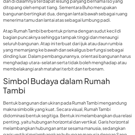
dan di dalamnya terdapat lesung panjang bernama Iso yang
ditopang oleh empat tiang. Sementara Buho merupakan
bangunan bertingkat dua, dengan lantai bawah sebagai ruang
menerima tamu dan lantai atas sebagai lumbung padi.
Atap Rumah Tambi berbentuk prisma dengan sudut kecil di
bagian puncaknya sehingga tampak tinggi dan menaungi
seluruh bangunan. Atap ini terbuat dari ijuk atau daun rumbia
yang memanjang ke bawah dan sekaligus berfungsi sebagai
dinding luar. Dalam pembangunannya, orientasi bangunan harus
menghadap utara-selatan serta tidak boleh menghadap atau
membelakangi arah matahari terbit dan terbenam.
Simbol Budaya dalam Rumah
Tambi
Bentuk bangunan dan ukiran pada Rumah Tambi mengandung
makna simbolik yang kuat. Secara visual, Rumah Tambi
didominasi bentuk segitiga. Bentuk ini melambangkan dua relasi
penting, yaitu hubungan horizontal dan vertikal. Garis horizontal
melambangkan hubungan antar sesama manusia, sedangkan
garis vertikal melambangkan hubungan manusia dengan Sang