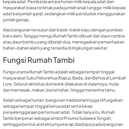
kepala adat. Pembeda antara hunian milik kepala adat dan
masyarakat biasa terletak pada jumlah anak tangga: milik kepala
adat berjumlah ganjil, sedangkan milik penduduk menggunakan
jumlah genap.
Alas bangunan tersusun dari balok-balok kayu dengan pondasi
batu alam. Tangga menuju Rumah Tambi dibuat dari daun rumbia
atau daun bambu yang dibelah dua, menegaskan pemanfaatan
bahan-bahan alami yang tersedia di lingkungan sekitar.
Fungsi Rumah Tambi
Fungsi utama Rumah Tambi adalah sebagai tempat tinggal
masyarakat Suku Pekurehua (Napu), Bada, dan Behoa di Lembah
Lore. Seluruh aktivitas domestik dilakukan di dalamnya, mulai
dari memasak, makan, beristirahat, hingga menerima tamu.
Selain sebagai hunian, bangunan tradisional ini juga difungsikan
sebagai tempat tinggal ketua adat serta lokasi
penyelenggaraan pertemuan adat. Tidak hanya itu, Rumah
Tambi berperan sebagai simbol Provinsi Sulawesi Tengah,
sehingga bentuk arsitekturnya kerap diadopsi pada bangunan