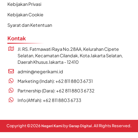
Kebijakan Privasi
Kebijakan Cookie
Syarat dan Ketentuan
Kontak
Jl. RS. Fatmawati Raya No.28AA, Kelurahan Cipete
Selatan, Kecamatan Cilandak, Kota Jakarta Selatan,
Daerah Khusus Jakarta - 12410
admin@negerikami.id
Marketing (Indah): +62 811 8803 6731
Partnership (Dara): +62 811 8803 6732
Info (Afifah): +62 811 8803 6733
Copyright ©
2026
by
. All Rights Reserved.
Negeri Kami
Garap Digital